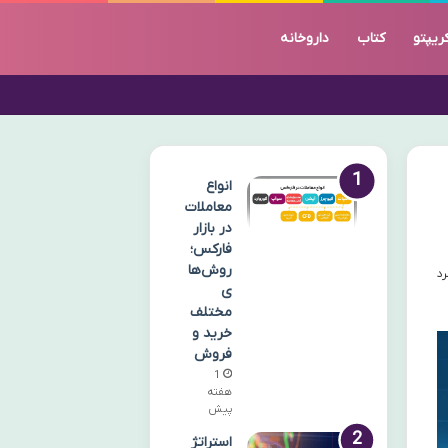
ریپتو
کتاب
داروخانه
انواع
معاملات
در بازار
فارکس؛
روش‌ها
ی
مختلف
خرید و
فروش
1
هفته
پیش
استراتژ