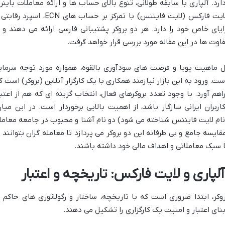
رد. آلپاری با سابقه طولانی، تنوع بالای حساب ها و ارائه معاملات باینر
آپشن، گزینه ای قدرتمند است. در مقابل، لایت فارکس (لایت فایننس) با تمرکز بر حساب های ECN، اسپ
ای خاص خود را دارد. هر دو بروکر پشتیبانی فارسی ارائه می دهند و ا
فاوت ها در این مقاله مورد بررسی قرار خواهد گرفت.
یل ماهیت پویا و فرصت های سودآوری بالقوه، همواره مورد توجه سرمای
ت. ورود به این بازار نیازمند همکاری با یک کارگزار آنلاین (بروکر) است ک
هم آورد. با وجود تعدد بروکرهای فعال، انتخاب گزینه ای که هم از اعتبا
بران ایرانی سازگار باشد، از اهمیت بالایی برخوردار است. در این میان
ا نام لایت فایننس شناخته می شود) دو نام آشنا و محبوب در جامعه معامل
مقایسه جامع و بی طرفانه این دو بروکر می پردازد تا معامله گران بتوانند ب
ا سبک معاملاتی و اهداف مالی خود داشته باشند.
لپاری و لایت فارکس: تاریخچه و اعتبار
وکر، ابتدا ضروری است که با تاریخچه، ساختار و رگولاتوری های حاکم ب
نای اعتبار و امنیت یک کارگزاری را تشکیل می دهند.