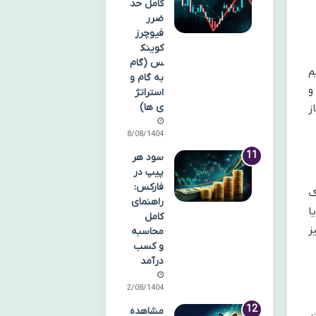
کامل حد
ضرر
فیوچرز
کوینک
س (گام
م
به گام و
و
استراتژ
ی ها)
ز
18/08/1404
سود هر
پیپ در
فارکس:
ک
راهنمای
ا
کامل
ز
محاسبه
و کسب
درآمد
12/08/1404
مشاهده
.