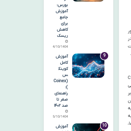
بورس:
آموزش
جامع
برای
کاهش
ور
ریسک
ر
ت
14/10/1404
آموزش
کامل
کوینک
س
C)
(Coinex
ی
):
ایر
راهنمای
صفر تا
ان
صد ۱۴۰۲
ه
ه
15/10/1404
،
آموزش