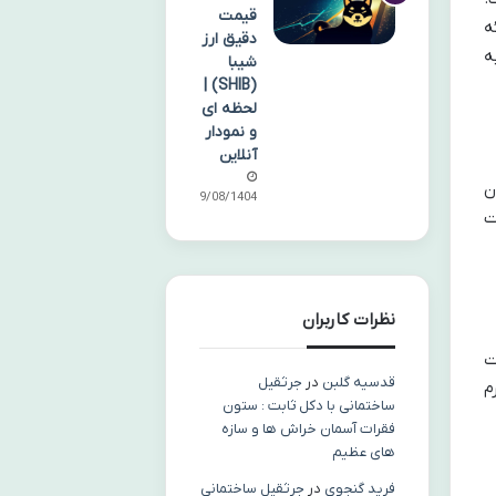
قیمت
ه
دقیق ارز
ه
شیبا
(SHIB) |
لحظه ای
و نمودار
آنلاین
ن
09/08/1404
ت
نظرات کاربران
ت
قدسیه گلبن
در
جرثقیل
م
ساختمانی با دکل ثابت : ستون
فقرات آسمان خراش ها و سازه
های عظیم
فرید گنجوی
در
جرثقیل ساختمانی