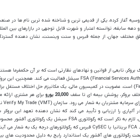
 که فعالیت خود را از سال 1998 در روسیه آغاز کرده، یکی از قدیمی ترین و شناخته شده ترین نام ها در صن
دهه سابقه، توانسته اعتبار و شهرت قابل توجهی در بازارهای بین الملل
طق مختلف جهان، از جمله قبرس و سنت وینسنت، نشان دهنده گستردگ
روکر، تابعی از قوانین و نهادهای نظارتی است که بر آن حکمفرما هستند
آلپاری تحت نظارت سازمان رگولاتوری FSA (Financial Services Authority) سیشل فعالیت می کند. همچنین، این ب
عضو کمیسیون مالی (Financial Commission) است. عضویت در کمیسیون مالی، یک مکانیزم حل اختلاف مستقل بر
تخلف بروکر، پوشش بیمه ای تا سقف
20,000 یورو
برای هر مشتری ارائه م
دهد. این پوشش، یک لایه حفاظتی اضافی برای سرمایه مشتریا
آلپاری را ارزیابی و تأیید می کند که نشان دهنده تعهد این بروکر ب
شفافیت و کیفیت عملیاتی است. با این حال، لازم به ذکر است که رگولاتوری FSA سیشل یک رگولاتوری آفشور م
می شود و سطح اعتبار آن با نهادهایی مانند FCA بریتانیا یا CySEC قبرس که رگولاتورهای درجه یک به شمار می آی
 تحت رگولاتوری های آفشور یک استاندارد رایج به دلیل محدودیت های بی