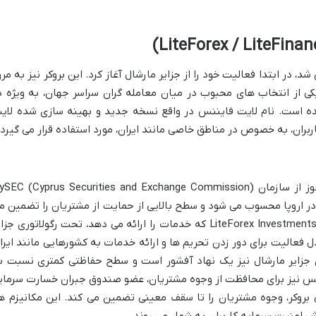
ارکس، که در سال 2005 تأسیس شد، در ابتدا فعالیت خود را از جزایر مارشال آغاز کرد. این بروکر نیز به مر
ی از انتخاب های محبوب در میان معامله گران سراسر جهان، به ویژه د
ده است. نام لایت فایننس در واقع نسخه جدید و بهینه سازی شده لای
بران، به خصوص در مناطق خاصی مانند ایران، مورد استفاده قرار می گیرد.
لایت فارکس در سطح بین المللی دارای مجوز از سازمان ySEC (Cyprus Securities and Exchange Commission
 در اروپا محسوب می شود و سطح بالایی از حمایت از مشتریان را تضمین م
کند. اما برای کاربران ایرانی، شرکت LiteForex Investments Limited که خدمات را ارائه می دهد، تحت رگولاتوری جز
M) قرار دارد. این مدل فعالیت برای دور زدن تحریم ها و ارائه خدمات به کشورهایی مانند ایر
ی جزایر مارشال نیز یک نهاد آفشور است و سطح حفاظتی کمتری نسبت ب
یت فارکس نیز برای محافظت از وجوه مشتریان، عضو صندوق جبران خسارت سرمای
کستگی بروکر، وجوه مشتریان را تا سقف معینی تضمین می کند. این مکانیزم ها