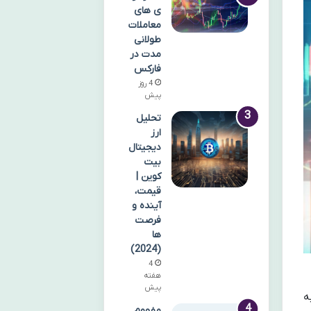
ی های
معاملات
طولانی
مدت در
فارکس
4 روز
پیش
تحلیل
ارز
دیجیتال
بیت
کوین |
قیمت،
آینده و
فرصت
ها
(2024)
4
هفته
پیش
ه
مفهوم