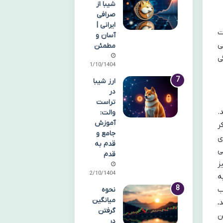
شیبا از
صرافی
ایرانی |
عت
آسان و
ی
مطمئن
ی
11/10/1404
ارز شیبا
در
تراست
.
والت:
آموزش
روکر
جامع و
ای
قدم به
ی
قدم
ن به شمار می رود. سازمان Verify My Trade (VMT) نیز
12/10/1404
ه
حسوب
نحوه
میانگین
ند،
گرفتن
ن
در