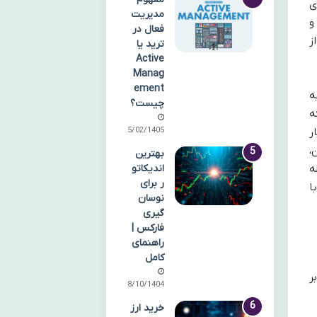
ی
مدیریت
رد رقابتی و
فعال در
ز
ترید یا
Active
Manag
ement
ه
چیست؟
ه
ر
15/02/1405
،
بهترین
ه
اندیکاتو
ر برای
ا
نوسان
گیری
فارکس |
راهنمای
کامل
ر
08/10/1404
خرید ارز