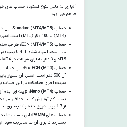
آلپاری به دلیل تنوع گسترده حساب های خود
فراهم می آورد:
حساب Standard (MT4/MT5):
(MT4) یا 100 دلار (MT5) است. اسپرد در این حساب از 1.7 پیپ شروع می شود و کمیسیون ندارد.
حساب ECN (MT4/MT5):
MT5 و 3 دلار به ازای هر لات در MT4 دریافت می شود.
حساب Pro ECN (MT4):
این حساب برا
سرعت اجرای معاملات در این حساب به 
حساب Nano (MT4):
گزینه ای ایده آل
از 1.7 پیپ شروع شده و کمیسیون ندارد.
حساب های PAMM:
این حساب ها به سر
بسپارند تا برای آن ها مدیریت شود. ا