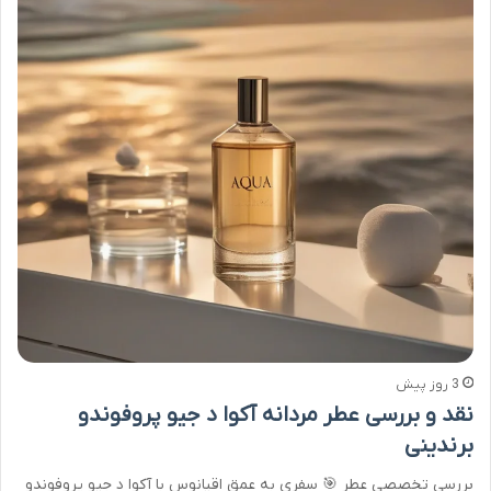
3 روز پیش
نقد و بررسی عطر مردانه آکوا د جیو پروفوندو
برندینی
بررسی تخصصی عطر 🎯 سفری به عمق اقیانوس با آکوا د جیو پروفوندو