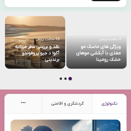
4 ساعت پیش
15 ساعت پیش
ویژگی های ماسک مو
نقد و بررسی عطر مردانه
مغذی با آبکشی موهای
آکوا د جیو پروفوندو
خشک رومینا
برندینی
More
تکنولوژی
گردشگری و اقامتی