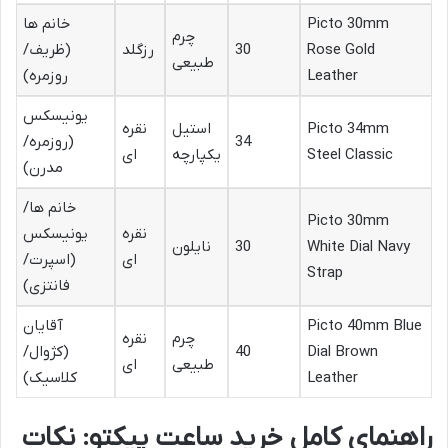
Picto 30mm
خانم ها
چرم
Rose Gold
30
رزگلد
(ظریف/
طبیعی
Leather
روزمره)
یونیسکس
Picto 34mm
استیل
نقره
34
(روزمره/
Steel Classic
یکپارچه
ای
مدرن)
خانم ها/
Picto 30mm
نقره
یونیسکس
White Dial Navy
30
نایلون
ای
(اسپرت/
Strap
فانتزی)
Picto 40mm Blue
آقایان
چرم
نقره
Dial Brown
40
(کژوال/
طبیعی
ای
Leather
کلاسیک)
راهنمای کامل خرید ساعت پیکتو: نکات