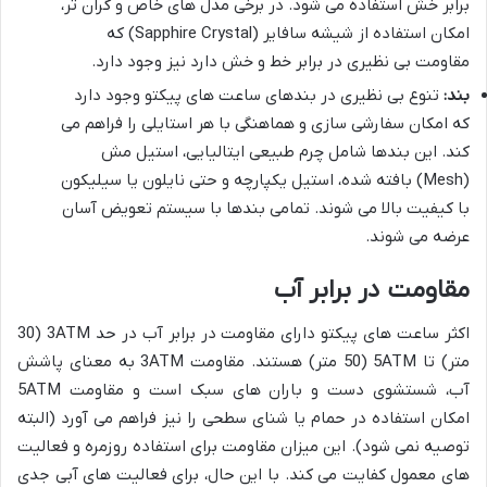
برابر خش استفاده می شود. در برخی مدل های خاص و گران تر،
امکان استفاده از شیشه سافایر (Sapphire Crystal) که
مقاومت بی نظیری در برابر خط و خش دارد نیز وجود دارد.
بند:
تنوع بی نظیری در بندهای ساعت های پیکتو وجود دارد
که امکان سفارشی سازی و هماهنگی با هر استایلی را فراهم می
کند. این بندها شامل چرم طبیعی ایتالیایی، استیل مش
(Mesh) بافته شده، استیل یکپارچه و حتی نایلون یا سیلیکون
با کیفیت بالا می شوند. تمامی بندها با سیستم تعویض آسان
عرضه می شوند.
مقاومت در برابر آب
اکثر ساعت های پیکتو دارای مقاومت در برابر آب در حد 3ATM (30
متر) تا 5ATM (50 متر) هستند. مقاومت 3ATM به معنای پاشش
آب، شستشوی دست و باران های سبک است و مقاومت 5ATM
امکان استفاده در حمام یا شنای سطحی را نیز فراهم می آورد (البته
توصیه نمی شود). این میزان مقاومت برای استفاده روزمره و فعالیت
های معمول کفایت می کند. با این حال، برای فعالیت های آبی جدی