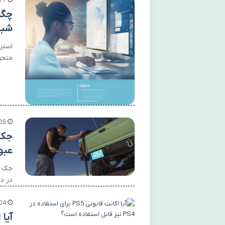
1 هفته پیش
چگو
شبک
استر
متحو
05
عبو
در د
04