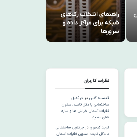
یران
راهنمای انتخاب رک‌های
آموزش کاربردی ب
شبکه برای مراکز داده و
استفاده از میان
سرورها
در تحلیل تکنیک
نظرات کاربران
قدسیه گلبن
در
جرثقیل
ساختمانی با دکل ثابت : ستون
فقرات آسمان خراش ها و سازه
های عظیم
فرید گنجوی
در
جرثقیل ساختمانی
با دکل ثابت : ستون فقرات آسمان