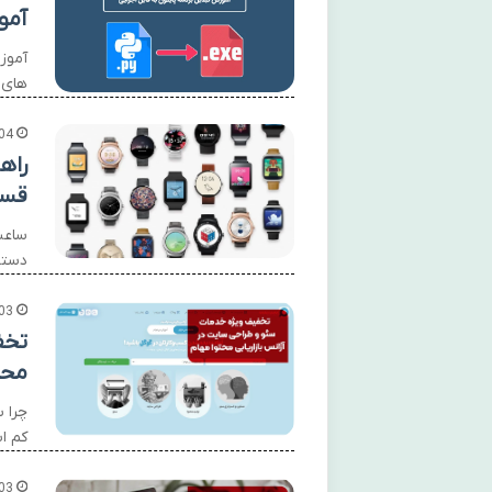
آموز
های پای
04
راه
قسط
ساعت
دستیا
03
تخف
محت
چرا س
کم ا
03