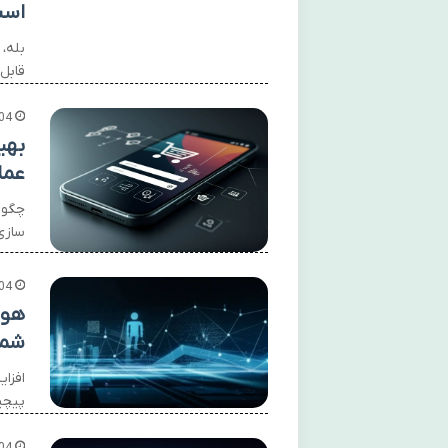
اس
قابل
04
بهی
عمل
چگون
سازی طرا
04
هوش
شما 
افزا
پیچی