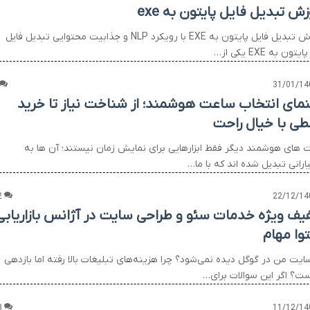
ش تبدیل فایل پایتون به exe
آموزش تبدیل فایل پایتون به EXE با رویکرد NLP و جذابیت محتوایی تبدیل فایل
تون به EXE یکی از…
31/01/14
نمای انتخاب ساعت هوشمند؛ از شناخت نیاز تا خرید
ی با خیال راحت
 های هوشمند دیگر فقط ابزارهایی برای نمایش زمان نیستند؛ آن ها به
رانی تبدیل شده اند که با ما…
2
22/12/14
یف ویژه خدمات سئو و طراحی سایت در آژانس بازاریابی
وا مهام
ایت من در گوگل دیده نمی‌شود؟ چرا هزینه‌های تبلیغات بالا رفته اما بازدهی
ست؟ اگر این سوالات برای…
3
11/12/14