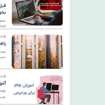
بخو
تصور
الزام
03
راه
راهن
مناس
03
آموزش PHP
توسع