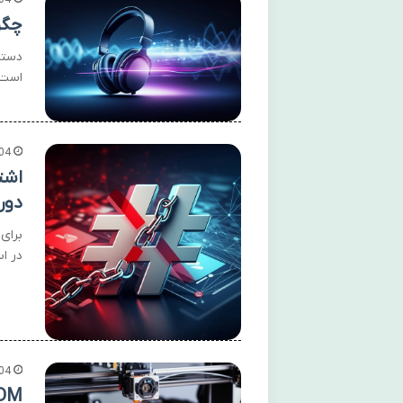
04
چگو
دستر
است.
04
اشت
دور
برای
در ا
04