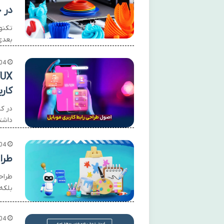
در 
بعدی
04
کارب
در ک
داشت
04
طراحی بنر ۳۰ ث
بلکه
04