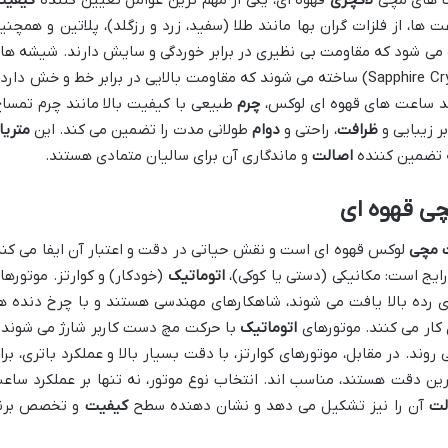
، از فلزات گران بها مانند طلا (سفید، زرد و رزگلد)، پلاتین و همچنی
ه می شود که مقاومت بی نظیری در برابر خوردگی و سایش دارند. شیشه ها
ساعت معمولاً از کریستال یاقوت کبود (Sapphire Crystal) ساخته می شوند که مقاومت بالایی در برابر خط و خش دار
بند ساعت های قهوه ای لوکس،
چرم
طبیعی با کیفیت بالا مانند چرم تمساح
ر زیبایی و
ظرافت
، راحتی و
دوام
طولانی مدت را تضمین می کند. این
متریا
که تضمین کننده
اصالت
و ماندگاری آن برای سالیان متمادی هستند.
چی قهوه ای
 مچی
لوکس قهوه ای است و نقش حیاتی در دقت و اعتبار آن ایفا می کند
رایج است: مکانیکی (دستی یا کوکی)،
اتوماتیک
(خودکار) و کوارتز. موتورها
 رده بالا یافت می شوند، شاهکارهای مهندسی هستند و با چرخ دنده ها
 کار می کنند. موتورهای
اتوماتیک
با حرکت مچ دست کاربر شارژ می شوند 
ند. در مقابل، موتورهای کوارتز، با دقت بسیار بالا و عملکرد باتری، برا
رین دقت هستند، مناسب اند. انتخاب نوع موتور، نه تنها بر عملکرد ساع
لت
آن را نیز تشکیل می دهد و نشان دهنده سطح
کیفیت
و تخصص برن