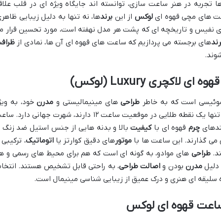
ا تجربه در هنر ساعت سازی، توانسته اند جایگاه ویژه ای در قلب علاق
عت های مچی قهوه ای
لوکس
از این
برند
ها، نه تنها به دلیل زیبایی ظاهری
 نفیس و تاریخچه ای که پشت هر مدل نهفته است، مورد تحسین قرار م
رند
های برجسته می پردازیم که ساعت های قهوه ای آن ها، نمادی از
ظراف
وند.
ئیسی است که به خاطر
طراحی
های مینیمالیستی و
مدرن
خود، به ویژ
صفحه ساعت های موزه (Museum Dial) که تنها یک نقطه طلایی در موقعیت ساعت ۱۲ دارند، شهرت جهانی دارد.
بندهای
چرم
قهوه ای با
کیفیت
بالا و بدنه هایی از جنس استیل ضد زنگ ی
می گذارند. این ساعت ها با
موتور
های دقیق کوارتز یا
اتوماتیک
، ترکیبی ا
ند.
طراحی
های موادو، به گونه ای است که هم برای محیط های رسمی و ه
 دلیل
مدرن
بودن و
اصالت
طراحی
، به راحتی قابل تشخیص هستند. انتخا
 سلیقه ای هنری و درک عمیق از زیبایی شناسی مینیمال است.
ساعت قهوه ای لوکس