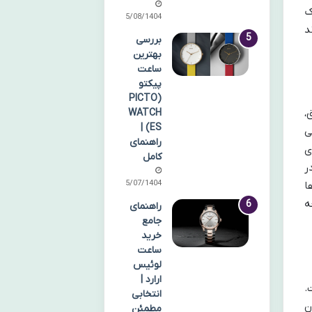
ک
15/08/1404
د
بررسی
بهترین
ساعت
پیکتو
(PICTO
،
WATCH
ES) |
ی
راهنمای
ی
کامل
ر
25/07/1404
ا
ه
راهنمای
جامع
خرید
ساعت
لوئیس
ارارد |
.
انتخابی
ن
مطمئن