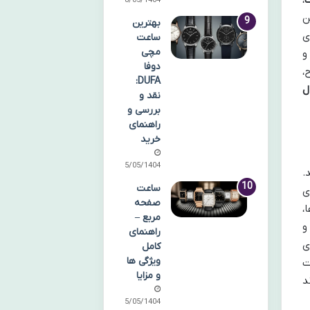
28/05/1404
ن
بهترین
ی
ساعت
مچی
د و
دوفا
،
DUFA:
ل
نقد و
بررسی و
راهنمای
خرید
25/05/1404
.
ساعت
ی
صفحه
،
مربع –
و
راهنمای
ی
کامل
ویژگی ها
ت
و مزایا
د
15/05/1404