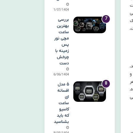
ت
21/07/1404
ی
بررسی
ک
بهترین
،
ساعت
مچی نور
پس
زمینه با
چرخش
دست
،
و
06/06/1404
ر
۵ مدل
،
افسانه
ی
ای
ساعت
کاسیو
که باید
بشناسید
،