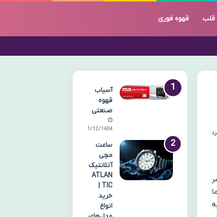
قلب
قهوه فوری
آسیاب
قهوه
صنعتی
01/12/1404
ساعت
مچی
آتلانتیک
ATLAN
ر
TIC |
ا
خرید
ه
انواع
مدل‌های