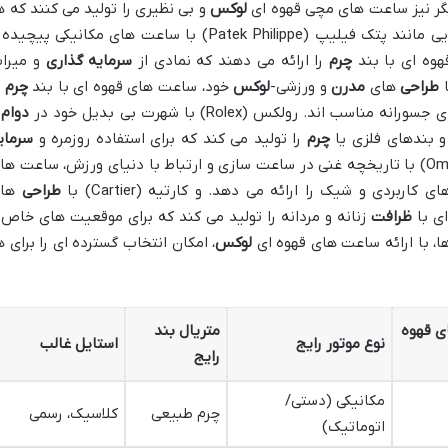
گر نیز ساعت های مچی قهوه ای
لوکس
و بی نظیری را تولید می کنند که ه
نند پتک فیلیپ (Patek Philippe) با ساعت های مکانیکی پیچیده و
وه ای با بند
چرم
را ارائه می دهند که نمادی از
سرمایه گذاری
و میرا
طراحی
های
مدرن
و ورزشی-
لوکس
خود، ساعت های قهوه ای با بند
چرم
ی
ورانه مناسب اند. رولکس (Rolex) با شهرت بی بدیل خود در
دوام
و
 بندهای فلزی یا
چرم
را تولید می کند که برای استفاده روزمره و
سرمای
بلندمدت ایده آل هستند. امگا (Omega) با تاریخچه غنی در ساعت سازی و ارتباط با دنیای ورزش، ساعت ه
ی کاربردی و شیک را ارائه می دهد. و کارتیه (Cartier) با
طراحی
های
ی با
ظرافت
زنانه و مردانه را تولید می کند که برای موقعیت های خاص 
ا، با ارائه ساعت های قهوه ای
لوکس
، امکان انتخاب گسترده ای را برای ه
ی قهوه
متریال بند
نوع موتور رایج
استایل غالب
رایج
مکانیکی (دستی/
چرم طبیعی
کلاسیک، رسمی
اتوماتیک)