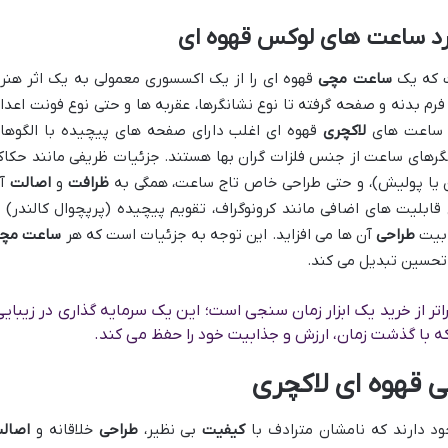
رد ساعت های لوکس قهوه ای
ت که یک
ساعت مچی
قهوه ای را از یک اکسسوری معمولی به یک اثر هنر
فرم بدنه و صفحه گرفته تا نوع نشانگرها، عقربه ها و حتی نوع فونت اعداد
. ساعت های
لاکچری
قهوه ای اغلب دارای صفحه های پیچیده با الگوها
رهای ساعت از جنس فلزات گران بها هستند. جزئیات ظریفی مانند حکاک
 یا پولیش)، و حتی طراحی خاص تاج ساعت، همگی به
ظرافت
و
اصالت
آ
قابلیت های اضافی مانند کرونوگراف، تقویم پیچیده (پرپچوال کالندر) ی
ابیت
طراحی
آن ها می افزاید. این توجه به جزئیات است که هر
ساعت مچ
 تحسین تبدیل می کند.
 از خرید یک ابزار زمان سنجی است؛ این یک سرمایه گذاری در زیبایی
با گذشت زمان، ارزش و جذابیت خود را حفظ می کند.
 قهوه ای لاکچری
د دارند که نامشان مترادف با
کیفیت
بی نظیر،
طراحی
خلاقانه و
اصال