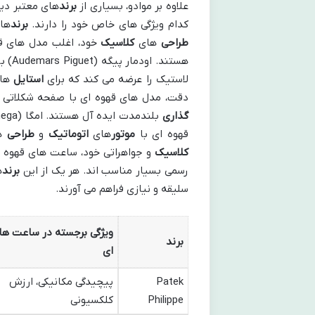
علاوه بر موادو، بسیاری از
برند
های معتبر دی
کدام ویژگی های خاص خود را دارند.
برند
هایی ما
طراحی
های
کلاسیک
خود، اغلب مدل های قه
هستند. اودمار پیگه (Audemars Piguet) با
لاستیک را عرضه می کند که برای
استایل
های جس
دقت، مدل های قهوه ای با صفحه شکلاتی و
گذاری
قهوه ای با
موتور
های
اتوماتیک
و
طراحی
ها
کلاسیک
و جواهراتی خود، ساعت های قهوه ا
رسمی بسیار مناسب اند. هر یک از این
برند
ه
سلیقه و نیازی فراهم می آورند.
ویژگی برجسته در ساعت ها
برند
ای
Patek
پیچیدگی مکانیکی، ارزش
Philippe
کلکسیونی