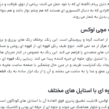
 دلیل پیام ناگفته ای که با خود حمل می کنند؛ پیامی از ذوق، ظرافت و در
رادی که به دنبال اکسسوری ای هستند که هم چشم نواز باشد و هم بتوان
بدیل به شمار می روند.
ت مچی لوکس
 اصالت، گرما و پیچیدگی است. این رنگ، برخلاف رنگ های پرزرق و برق
 هرگز از مد نمی افتد. تنوع طیف رنگی قهوه ای، از قهوه ای روشن و عسل
تخاب های متعددی را فراهم می کند. این رنگ به خصوص در کنار متریال ها
 یا استیل براق، جلوه ای خیره کننده پیدا می کند. زیبایی رنگ قهوه ای د
یجاد یک کنتراست ظریف و در عین حال چشمگیر با صفحه ساعت، عقربه ه
 عمق و غنا را به ساعت می بخشد و آن را از یک ابزار ساده به یک قطع
 ای با استایل های مختلف
 لوکس، قابلیت تطبیق پذیری فوق العاده آن با استایل های گوناگون است
 کت و شلوار هماهنگ می شوند و جلوه ای از حرفه ای بودن و کلاسیک بود