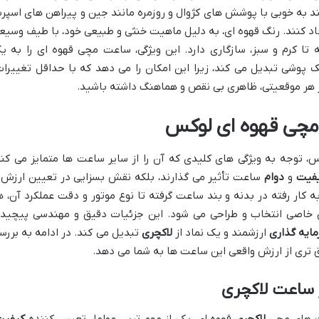
انند به خوبی با پوشش های کژوال و روزمره مانند جین و پیراهن های اسپر
اد کنند. رنگ قهوه ای، به دلیل ماهیت خنثی و طبیعی خود، با طیف وسیع
 تا کرم و سبز، سازگاری دارد. این ویژگی، ساعت مچی قهوه ای را به ی
وشی تبدیل می کند، زیرا این امکان را می دهد که با حداقل تغییرات
 در هر موقعیتی، ظاهری بی نقص و هماهنگ داشته باشید.
مچی قهوه ای لوکس
توجه به ویژگی های کلیدی که آن را از سایر ساعت ها متمایز می کند
فیت
و
دوام
ساعت تأثیر می گذارند، بلکه نقش بسزایی در تعیین ارزش 
 به کار رفته در بدنه و بند ساعت گرفته تا نوع موتور و دقت عملکرد آن، ه
خاصی انتخاب و طراحی می شود. این جزئیات دقیق و مهندسی پیچیده
ایه گذاری
ارزشمند و یک نماد از
لاکچری
تبدیل می کند. در ادامه به بررس
ق تری از ارزش واقعی این ساعت ها به شما می دهد.
ر ساعت لاکچری
ت های مچی
لاکچری
قهوه ای، یکی از مهم ترین عوامل تعیین کننده
کیفیت