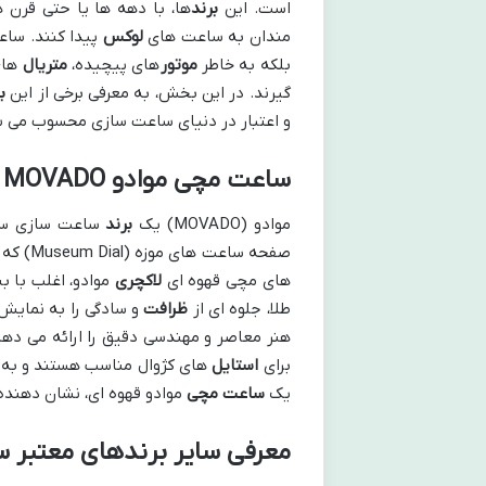
است. این
برند
ها، با دهه ها یا حتی قرن ه
مندان به ساعت های
لوکس
پیدا کنند. سا
بلکه به خاطر
موتور
های پیچیده،
متریال
های
گیرند. در این بخش، به معرفی برخی از این
ب
و اعتبار در دنیای ساعت سازی محسوب می ش
ساعت مچی موادو MOVADO قهوه ای لاکچری Luxury (لوکس)
موادو (MOVADO) یک
برند
ساعت سازی سو
های مچی قهوه ای
لاکچری
موادو، اغلب با 
طلا، جلوه ای از
ظرافت
و سادگی را به نمایش 
هنر معاصر و مهندسی دقیق را ارائه می ده
برای
استایل
های کژوال مناسب هستند و به
یک
ساعت مچی
موادو قهوه ای، نشان دهنده
معرفی سایر برندهای معتبر 