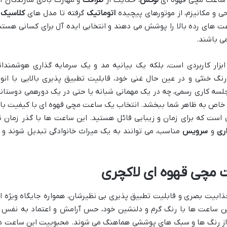
ک ساعت مچی قهوه ای
لوکس
، حکایت از
ظرافت
و مهارت بالای سازندگان آ
حی و مکانیزم، از موتورهای پیچیده
اتوماتیک
گرفته تا مدل های
کلاسیک
و
عت های رده بالا را پوشش می دهند و انتخابی ایده آل برای کسانی هستن
می باشند.
بزار کاربردی است، بلکه یک بیانیه مد و یک سرمایه گذاری هوشمندان
 خنثی و در عین حال غنی خود، قابلیت تطبیق پذیری بالایی با انوا
سه کاری رسمی، چه در یک مهمانی شبانه یا حتی در یک دورهمی دوستانه
خاص به ظاهر شما ببخشد. انتخاب یک ساعت مچی قهوه ای با کیفیت بالا
است که برای زمان و زیبایی قائل هستید. این ساعت ها با گذر زمان ن
ری
و
سرویس
مناسب، می توانند به یک میراث خانوادگی تبدیل شوند و ا
 مچی قهوه ای لاکچری
بیت بصری و قابلیت تطبیق پذیری بی نظیرشان، همواره جایگاه ویژه ا
ین ساعت ها با رنگ گرم و دلنشین خود، حس آرامش و اعتماد به نفس ر
 از رنگ ها و سبک های پوششی هماهنگ می شوند. محبوبیت این ساعت ه