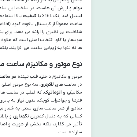
دوام
و ارزش آن هاست. در ساخت این ساعت ها
استیل ضد زنگ 316L با
کیفیت
بالا استفاد
شفافیت بی نظیری را ارائه می دهد. برای 
سوسمار یا گاو، انتخاب اصلی است که علاوه ب
ها نه تنها به زیبایی ساعت می افزایند، بل
نوع موتور و مکانیزم ساعت م
موتور و مکانیزم داخلی، قلب تپنده هر
ساعت
در ساعت های
لاکچری
، سه نوع موتور اصلی 
مکانیکی و
اتوماتیک
، که اغلب در ساعت های
فنرها و جواهرات کوچک، بدون نیاز به باتری
نمادی از هنر ساعت سازی سنتی به شمار می رو
کسانی که به دنبال کمترین
نگهداری
و بالات
تأثیر می گذارد، بلکه بخشی از هویت و
اصا
سازنده است.