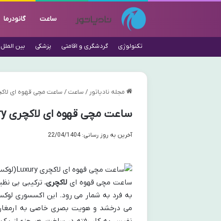
ساعت
گانودرما
تکنولوژی
گردشگری و اقامتی
پزشکی
بین الملل
مجله نادیاتور
/
ساعت
/
ساعت مچی قهوه ای لاکچری Luxury(
ساعت مچی قهوه ای لاکچری Luxury(لوکس)
آخرین به روز رسانی: 22/04/1404
ساعت مچی قهوه ای
لاکچری
، ترکیبی بی نظیر
به فرد به شمار می رود. این اکسسوری لوکس
می درخشد و هویت بصری خاصی به ارمغان می