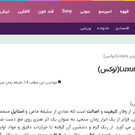
قهوه
اسپرسو
سونی
Sony
قند خون
کافئین
تپش 
اقتصادی
خانواده
ورزشی
لوکس)
خواندن این مطلب 14 دقیقه زمان میبرد
 از وقار،
کیفیت
و
اصالت
است که نمادی از سلیقه خاص و
استایل
منحص
، فراتر از یک ابزار زمان سنجی، به عنوان یک اثر هنری روی مچ دست شم
 آورد. از رنگ گرم و دلنشین آن گرفته تا جزئیات دقیق و مواد اولی