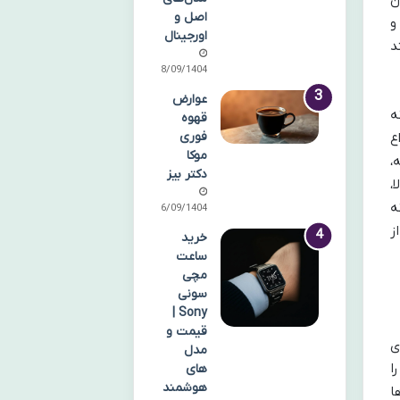
ن
اصل و
اورجینال
د
28/09/1404
عوارض
ه
قهوه
فوری
ع
موکا
،
دکتر بیز
،
ه
26/09/1404
ز
خرید
ساعت
مچی
سونی
Sony |
قیمت و
ی
مدل
ا
های
هوشمند
ا