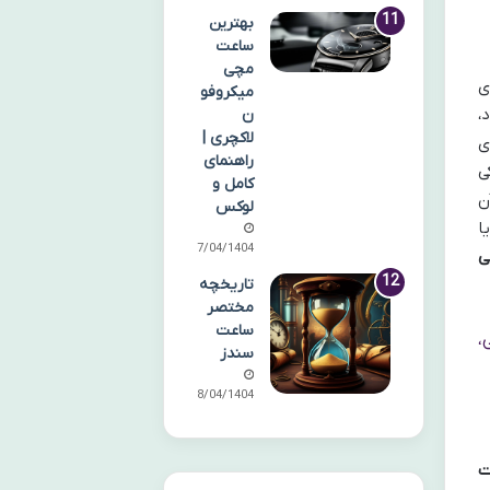
بهترین
ساعت
مچی
ی
میکروفو
،
ن
لاکچری |
ی
راهنمای
ی
کامل و
ن
لوکس
ا
27/04/1404
ی
تاریخچه
مختصر
ساعت
،
سندز
18/04/1404
ت