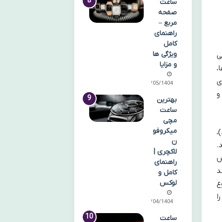
ساعت
صفحه
مربع –
راهنمای
کامل
ویژگی ها
ی
و مزایا
،
ی
15/05/1404
و
بهترین
ساعت
مچی
میکروفو
،
ن
.
لاکچری |
 خش
راهنمای
د
کامل و
لوکس
ع
ا
27/04/1404
ساعت