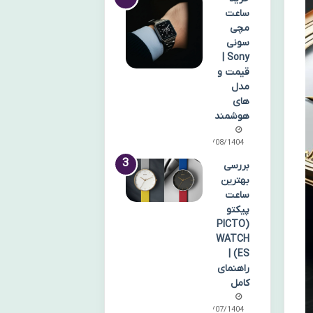
ساعت
مچی
سونی
Sony |
قیمت و
مدل
های
هوشمند
15/08/1404
بررسی
بهترین
ساعت
پیکتو
(PICTO
WATCH
ES) |
راهنمای
کامل
25/07/1404