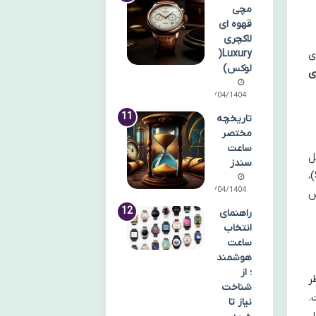
مچی
قهوه ای
لاکچری
ی
Luxury(
لوکس)
ی
22/04/1404
تاریخچه
مختصر
ساعت
ل
سندز
دوام، قابلیت اطمینان، دقت بالا و حفظ ارزش در بازار دست دوم شهرت دارد. مدل هایی مانند سابمارینر (Submariner)،
18/04/1404
کس
راهنمای
انتخاب
ساعت
هوشمند
؛ از
ر
شناخت
است.
نیاز تا
ل