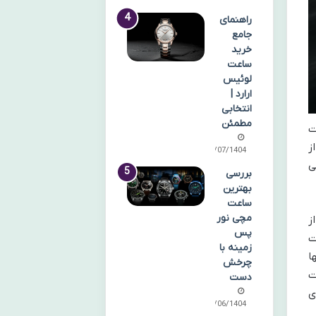
راهنمای
جامع
خرید
ساعت
لوئیس
ارارد |
انتخابی
مطمئن
ت
ز
21/07/1404
ی
بررسی
بهترین
ساعت
مچی نور
ز
پس
ت
زمینه با
ا
چرخش
ت
دست
ی
06/06/1404