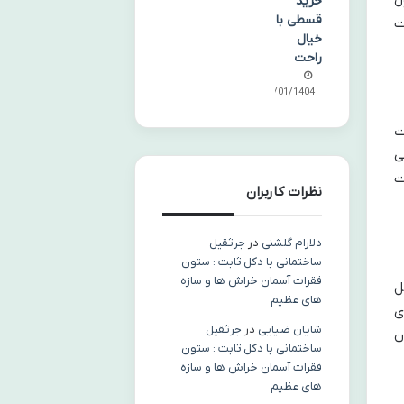
خرید
قسطی با
A) از محبوبیت
خیال
راحت
31/01/1404
ت
بی
ت
نظرات کاربران
دلارام گلشنی
در
جرثقیل
ساختمانی با دکل ثابت : ستون
فقرات آسمان خراش ها و سازه
ل
های عظیم
ی
شایان ضیایی
در
جرثقیل
ن
ساختمانی با دکل ثابت : ستون
فقرات آسمان خراش ها و سازه
های عظیم