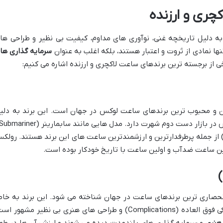
چری و ارزنده
به دلیل تاریخچه غنی، نوآوری های مداوم، کیفیت بی نظیر و طراحی ها
نها نمادی از ثروت و اعتبار هستند، بلکه اغلب به عنوان
سرمایه گذاری ها
خی از برجسته ترین برندهای ساعت لاکچری و ارزنده اشاره می کنیم:
 و محبوب ترین برندهای ساعت لوکس در جهان است. این برند به دلی
یت جاست (Datejust) و دیتونا (Daytona) از جمله پرطرفدارترین و ارزشمندترین ساعت های این برند هستند. رول
لین ساعت ضدآب و اولین ساعت با تاریخ خودکار بوده است.
انحصاری ترین برندهای ساعت در جهان شناخته می شود. این برند به خاط
ساخت ساعت هایی با پیچیدگی های مکانیکی فوق العاده (Complications) و طراحی های هنری بی نظیر مشهور 
 هنری
و سرمایه گذاری های بلندمدت دیده می شوند و ارزش آن ها در طو