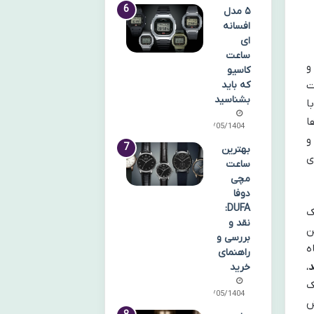
۵ مدل
افسانه
ای
ساعت
و
کاسیو
ت
که باید
بشناسید
ا
ا
28/05/1404
و
بهترین
ی
ساعت
مچی
دوفا
DUFA:
ک
نقد و
ن
بررسی و
 فاز ماه
راهنمای
د
،
خرید
ک
25/05/1404
ش