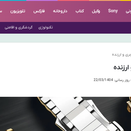
نی
Sony
وکیل
کتاب
داروخانه
فارکس
تلویزیون
س
تکنولوژی
گردشگری و اقامتی
ری و ارزنده
ارزنده
رسانی: 22/03/1404