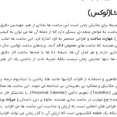
له برای نمایش زمان است؛ این ساعت ها نمادی از هنر، مهندسی دقیق 
عت، به عوامل متعددی بستگی دارد که از جمله آن ها می توان به کیفی
)،
مهارت ساخت
و طراحی منحصر به فرد اشاره کرد. این ساعت ها اغلب ب
ی هستند که ساعت های معمولی فاقد آنند. برندهای ساعت لوکس، سال ه
زی دارند و هر مدل آن ها، نتیجه ده ها یا صدها ساعت کار دقیق 
ها، تنها نمایش زمان نیست، بلکه تجربه لذت از داشتن یک اثر هنر
ری و استفاده از فلزات گرانبها مانند طلا، پلاتین یا تیتانیوم درجه ی
ی مکانیکی و عملکرد بی نظیرشان نیز شناخته می شوند. این ساعت ها ممک
است دارای قابلیت های خاصی مانند توربیون (Tourbillon)، تقویم دائمی (Perpetual Calendar)، یا نمایشگر
میراث برن
 طراحی های انقلابی است، به ارزش و جذابیت این ساعت ها می افزاید. ی
 بلکه یک قطعه کلکسیونی است که ارزش آن با گذر زمان می تواند افزای