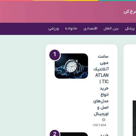
رخ کن
پزشکی
بین الملل
اقتصادی
خانواده
ورزشی
ساعت
مچی
آتلانتیک
ATLAN
TIC |
خرید
انواع
مدل‌های
اصل و
اورجینال
28/09/1404
خرید