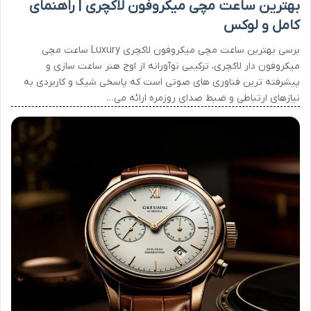
بهترین ساعت مچی میکروفون لاکچری | راهنمای
کامل و لوکس
برسی بهترین ساعت مچی میکروفون لاکچری Luxury ساعت مچی
میکروفون دار لاکچری، ترکیبی نوآورانه از اوج هنر ساعت سازی و
پیشرفته ترین فناوری های صوتی است که پاسخی شیک و کاربردی به
نیازهای ارتباطی و ضبط صدای روزمره ارائه می…