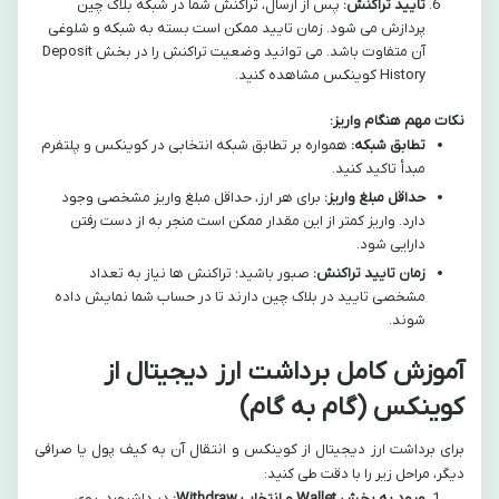
تایید تراکنش:
پس از ارسال، تراکنش شما در شبکه بلاک چین
پردازش می شود. زمان تایید ممکن است بسته به شبکه و شلوغی
آن متفاوت باشد. می توانید وضعیت تراکنش را در بخش Deposit
History کوینکس مشاهده کنید.
نکات مهم هنگام واریز:
تطابق شبکه:
همواره بر تطابق شبکه انتخابی در کوینکس و پلتفرم
مبدأ تاکید کنید.
حداقل مبلغ واریز:
برای هر ارز، حداقل مبلغ واریز مشخصی وجود
دارد. واریز کمتر از این مقدار ممکن است منجر به از دست رفتن
دارایی شود.
زمان تایید تراکنش:
صبور باشید؛ تراکنش ها نیاز به تعداد
مشخصی تایید در بلاک چین دارند تا در حساب شما نمایش داده
شوند.
آموزش کامل برداشت ارز دیجیتال از
کوینکس (گام به گام)
برای برداشت ارز دیجیتال از کوینکس و انتقال آن به کیف پول یا صرافی
دیگر، مراحل زیر را با دقت طی کنید:
ورود به بخش Wallet و انتخاب Withdraw:
در داشبورد، روی