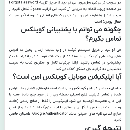
در صورت فراموشی رمز عبور، می توانید از طریق گزینه Forgot Password
در صفحه ورود، اقدام به بازیابی آن کنید. این فرآیند معمولاً شامل تایید از
طریق ایمیل/شماره تلفن و وارد کردن کدهای امنیتی مربوطه (در صورت
فعال بودن) است.
چگونه می توانم با پشتیبانی کوینکس
تماس بگیرم؟
می توانید از طریق سیستم تیکت در وب سایت، ارسال ایمیل به آدرس
های پشتیبانی کوینکس یا استفاده از چت بات موجود در پلتفرم، با تیم
پشتیبانی در تماس باشید. ارائه جزئیات کامل و اسکرین شات به سرعت
بخشیدن به فرآیند حل مشکل کمک می کند.
آیا اپلیکیشن موبایل کوینکس امن است؟
بله، اپلیکیشن موبایل کوینکس با رعایت استانداردهای امنیتی بالا طراحی
شده و تمامی قابلیت های امنیتی نسخه وب را در خود جای داده است. با
این حال، همیشه توصیه می شود اپلیکیشن را فقط از منابع رسمی (مانند
وب سایت کوینکس، گوگل پلی استور یا اپ استور) دانلود کنید و از فعال
سازی تمامی لایه های امنیتی مانند Google Authenticator اطمینان حاصل
کنید.
نتیجه گیری