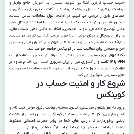
امنیت حساب کاربری آشنا می شوید. سپس، به آموزش جامع واریز و
برداشت ارزهای دیجیتال خواهیم پرداخت و نکات کلیدی برای جلوگیری از
خطاهای رایج را بررسی می کنیم. در ادامه، انواع معاملات شامل اسپات،
مارجین، فیوچرز و گرید تریدینگ با جزئیات کامل و با استفاده از مثال های
عملی توضیح داده می شوند. همچنین، امکانات جانبی نظیر حساب مالی،
وام ارز دیجیتال و توکن بومی CET مورد بررسی قرار می گیرند. در نهایت،
با ارائه نکات امنیتی حیاتی و توصیه های مهم برای کاربران ایرانی، بستری
امن و مطمئن برای فعالیت شما در کوینکس فراهم خواهد شد.
نکته مهم:
برای دسترسی پایدار و ایمن به صرافی کوینکس، استفاده از یک
VPN با IP ثابت
و از کشوری غیر از ایران ضروری است. این اقدام علاوه بر
افزایش امنیت، از بروز مشکلاتی نظیر مسدود شدن حساب یا محدودیت
های دسترسی جلوگیری می کند.
شروع کار و امنیت حساب در
کوینکس
ورود به هر پلتفرم معاملاتی آنلاین، مستلزم رعایت دقیق مراحل ثبت نام و
فعال سازی پروتکل های امنیتی است. در کوینکس نیز، این اصول از اهمیت
بالایی برخوردارند تا دارایی های شما در برابر خطرات احتمالی محفوظ
بمانند. در ادامه، به تشریح گام به گام این فرآیندها می پردازیم.