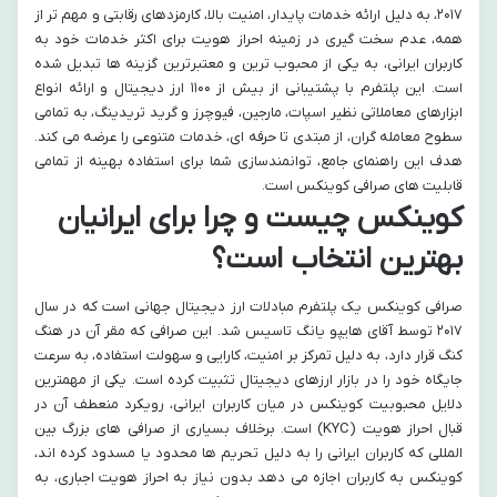
۲۰۱۷، به دلیل ارائه خدمات پایدار، امنیت بالا، کارمزدهای رقابتی و مهم تر از
همه، عدم سخت گیری در زمینه احراز هویت برای اکثر خدمات خود به
کاربران ایرانی، به یکی از محبوب ترین و معتبرترین گزینه ها تبدیل شده
است. این پلتفرم با پشتیبانی از بیش از ۱۱۰۰ ارز دیجیتال و ارائه انواع
ابزارهای معاملاتی نظیر اسپات، مارجین، فیوچرز و گرید تریدینگ، به تمامی
سطوح معامله گران، از مبتدی تا حرفه ای، خدمات متنوعی را عرضه می کند.
هدف این راهنمای جامع، توانمندسازی شما برای استفاده بهینه از تمامی
قابلیت های صرافی کوینکس است.
کوینکس چیست و چرا برای ایرانیان
بهترین انتخاب است؟
صرافی کوینکس یک پلتفرم مبادلات ارز دیجیتال جهانی است که در سال
۲۰۱۷ توسط آقای هایپو یانگ تاسیس شد. این صرافی که مقر آن در هنگ
کنگ قرار دارد، به دلیل تمرکز بر امنیت، کارایی و سهولت استفاده، به سرعت
جایگاه خود را در بازار ارزهای دیجیتال تثبیت کرده است. یکی از مهمترین
دلایل محبوبیت کوینکس در میان کاربران ایرانی، رویکرد منعطف آن در
قبال احراز هویت (KYC) است. برخلاف بسیاری از صرافی های بزرگ بین
المللی که کاربران ایرانی را به دلیل تحریم ها محدود یا مسدود کرده اند،
کوینکس به کاربران اجازه می دهد بدون نیاز به احراز هویت اجباری، به