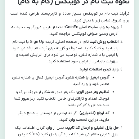
نحوه ثبت نام در کوینکس (گام به گام)
فرآیند ثبت نام در کوینکس بسیار ساده و کاربرپسند طراحی شده است.
برای شروع، مراحل زیر را دنبال کنید:
ورود به وب سایت اصلی CoinEx:
ابتدا از طریق مرورگر وب خود به
آدرس رسمی صرافی کوینکس مراجعه کنید.
انتخاب روش ثبت نام:
در صفحه اصلی، گزینه Sign Up یا ثبت نام
را بیابید و کلیک کنید. معمولاً دو گزینه برای ثبت نام ارائه می شود:
با ایمیل یا با شماره تلفن. توصیه می شود برای افزایش امنیت و
سهولت بازیابی، از ایمیل خود استفاده کنید.
وارد کردن اطلاعات اولیه:
آدرس ایمیل یا شماره تلفن:
آدرس ایمیل فعال یا شماره تلفن
معتبر خود را وارد کنید.
تنظیم رمز عبور قوی:
یک رمز عبور متشکل از حروف بزرگ و
کوچک، اعداد و کاراکترهای خاص انتخاب کنید. رمز عبور شما
باید حداقل ۸ کاراکتر باشد.
کد ارجاع (اختیاری):
اگر کد ارجاعی از دوستان یا منابع دیگر
دارید، در این قسمت وارد کنید.
حل پازل امنیتی و ارسال کد تایید:
پس از وارد کردن اطلاعات، یک
پازل امنیتی ظاهر می شود که باید آن را حل کنید (مثلاً کشیدن