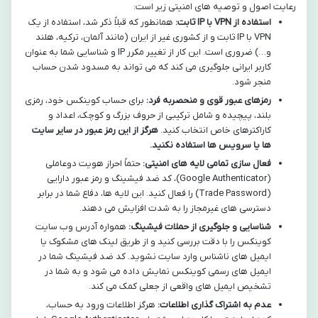
رعایت اصول و توصیه های امنیتی زیر است:
استفاده از VPN با IP ثابت:
همانطور که قبلاً ذکر شد، استفاده از یک
VPN با IP ثابت و از کشوری غیر از ایران (مانند آلمان، ترکیه، هلند
و…) ضروری است. این کار از تغییر مکرر IP و شناسایی شما به عنوان
کاربر ایرانی جلوگیری می کند که می تواند به مسدود شدن حساب
منجر شود.
رمزهای عبور قوی و منحصربه فرد:
برای حساب کوینکس خود، رمزی
بلند، پیچیده و شامل ترکیبی از حروف بزرگ و کوچک، اعداد و
کاراکترهای خاص انتخاب کنید.
هرگز از این رمز عبور در سایر سایت
ها یا سرویس ها استفاده نکنید.
فعال سازی تمامی لایه های امنیتی:
حتماً احراز هویت دوعاملی
(Google Authenticator)، کد ضد فیشینگ و رمز عبور دارایی
(Trade Password) را فعال کنید. این لایه ها، دفاع شما در برابر
دسترسی های غیرمجاز را به شدت افزایش می دهند.
شناسایی و جلوگیری از حملات فیشینگ:
همواره آدرس وب سایت
کوینکس را با دقت بررسی کنید و از طریق لینک های مشکوک یا
ایمیل های ناشناس وارد سایت نشوید. کد ضد فیشینگ شما در
ایمیل های رسمی کوینکس نمایش داده می شود و به شما در
تشخیص ایمیل های واقعی از جعلی کمک می کند.
عدم به اشتراک گذاری اطلاعات:
هرگز اطلاعات ورود به حساب،