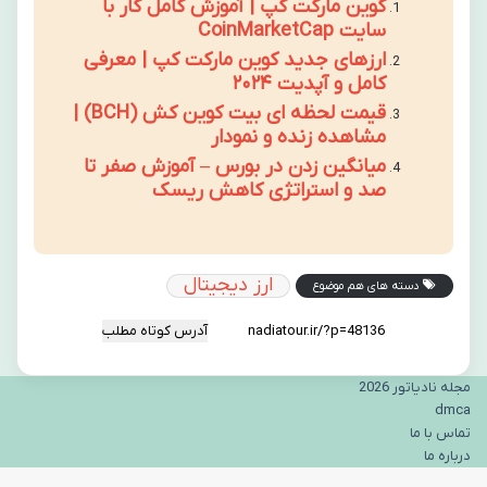
کوین مارکت کپ | آموزش کامل کار با
سایت CoinMarketCap
ارزهای جدید کوین مارکت کپ | معرفی
کامل و آپدیت ۲۰۲۴
قیمت لحظه ای بیت کوین کش (BCH) |
مشاهده زنده و نمودار
میانگین زدن در بورس – آموزش صفر تا
صد و استراتژی کاهش ریسک
ارز دیجیتال
دسته های هم موضوع
آدرس کوتاه مطلب
مجله نادیاتور 2026
dmca
تماس با ما
درباره ما