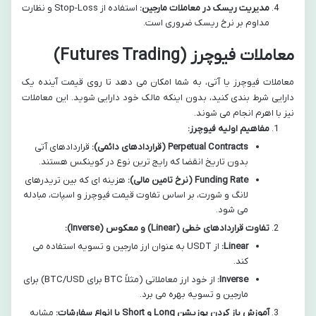
مدیریت ریسک در معاملات مارجین:
استفاده از Stop-Loss و نظارت
مداوم بر نرخ ریسک ضروری است.
معاملات فیوچرز (Futures Trading)
معاملات فیوچرز یا آتی، به شما امکان می دهد تا روی قیمت آینده یک
دارایی شرط بندی کنید، بدون اینکه مالک خود دارایی شوید. این معاملات
نیز با اهرم انجام می شوند.
مفاهیم اولیه فیوچرز:
Perpetual Contracts (قراردادهای دائمی):
قراردادهای آتی
بدون تاریخ انقضا که رایج ترین نوع در کوینکس هستند.
Funding Rate (نرخ تامین مالی):
هزینه ای که بین تریدرهای
لانگ و شورت، بر اساس تفاوت قیمت فیوچرز و اسپات، مبادله
می شود.
تفاوت قراردادهای خطی (Linear) و معکوس (Inverse):
Linear:
از USDT به عنوان ارز مارجین و تسویه استفاده می
کند.
Inverse:
از خود ارز معاملاتی (مثلاً BTC برای BTC/USD) برای
مارجین و تسویه بهره می برد.
آموزش باز کردن پوزیشن Long و Short با انواع سفارشات:
مشابه