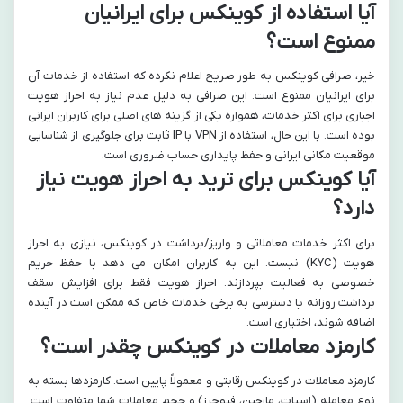
آیا استفاده از کوینکس برای ایرانیان
ممنوع است؟
خیر، صرافی کوینکس به طور صریح اعلام نکرده که استفاده از خدمات آن
برای ایرانیان ممنوع است. این صرافی به دلیل عدم نیاز به احراز هویت
اجباری برای اکثر خدمات، همواره یکی از گزینه های اصلی برای کاربران ایرانی
بوده است. با این حال، استفاده از VPN با IP ثابت برای جلوگیری از شناسایی
موقعیت مکانی ایرانی و حفظ پایداری حساب ضروری است.
آیا کوینکس برای ترید به احراز هویت نیاز
دارد؟
برای اکثر خدمات معاملاتی و واریز/برداشت در کوینکس، نیازی به احراز
هویت (KYC) نیست. این به کاربران امکان می دهد با حفظ حریم
خصوصی به فعالیت بپردازند. احراز هویت فقط برای افزایش سقف
برداشت روزانه یا دسترسی به برخی خدمات خاص که ممکن است در آینده
اضافه شوند، اختیاری است.
کارمزد معاملات در کوینکس چقدر است؟
کارمزد معاملات در کوینکس رقابتی و معمولاً پایین است. کارمزدها بسته به
نوع معامله (اسپات، مارجین، فیوچرز) و حجم معاملات شما متفاوت است.