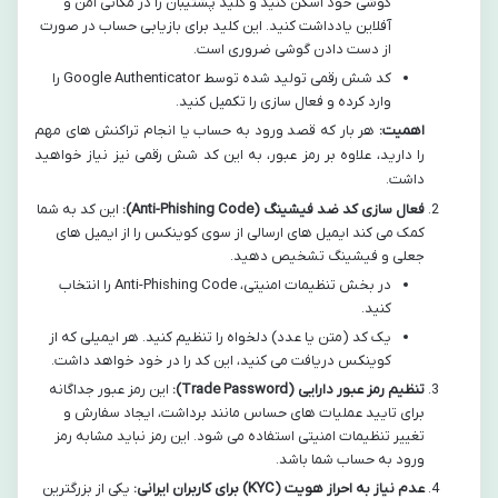
گوشی خود اسکن کنید و کلید پشتیبان را در مکانی امن و
آفلاین یادداشت کنید. این کلید برای بازیابی حساب در صورت
از دست دادن گوشی ضروری است.
کد شش رقمی تولید شده توسط Google Authenticator را
وارد کرده و فعال سازی را تکمیل کنید.
اهمیت:
هر بار که قصد ورود به حساب یا انجام تراکنش های مهم
را دارید، علاوه بر رمز عبور، به این کد شش رقمی نیز نیاز خواهید
داشت.
فعال سازی کد ضد فیشینگ (Anti-Phishing Code):
این کد به شما
کمک می کند ایمیل های ارسالی از سوی کوینکس را از ایمیل های
جعلی و فیشینگ تشخیص دهید.
در بخش تنظیمات امنیتی، Anti-Phishing Code را انتخاب
کنید.
یک کد (متن یا عدد) دلخواه را تنظیم کنید. هر ایمیلی که از
کوینکس دریافت می کنید، این کد را در خود خواهد داشت.
تنظیم رمز عبور دارایی (Trade Password):
این رمز عبور جداگانه
برای تایید عملیات های حساس مانند برداشت، ایجاد سفارش و
تغییر تنظیمات امنیتی استفاده می شود. این رمز نباید مشابه رمز
ورود به حساب شما باشد.
عدم نیاز به احراز هویت (KYC) برای کاربران ایرانی:
یکی از بزرگترین