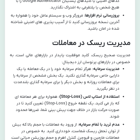
کدهای امنیتی یا کلیدهای پشتیبان Google Authenticator را با
هیچ شخص یا پلتفرمی به اشتراک نگذارید.
بروزرسانی نرم افزارها:
مرورگر وب و سیستم عامل خود را همواره به
آخرین نسخه بروزرسانی کنید تا از آسیب پذیری های امنیتی شناخته
شده در امان باشید.
مدیریت ریسک در معاملات
مدیریت صحیح ریسک، کلید موفقیت پایدار در بازارهای مالی است، به
خصوص در بازارهای پرنوسان ارز دیجیتال:
مدیریت سرمایه:
هرگز تمام سرمایه خود را در یک معامله یا یک
دارایی خاص سرمایه گذاری نکنید. یک بخش مشخص از سرمایه را
برای معاملات روزانه و بخش دیگر را برای سرمایه گذاری بلندمدت
در نظر بگیرید.
استفاده از استاپ لاس (Stop-Loss):
همواره برای هر معامله ای
که باز می کنید، یک نقطه خروج (Stop-Loss) تعیین کنید تا در
صورت حرکت بازار در خلاف جهت پیش بینی شما، ضررها محدود
شوند.
عدم ترید با تمام سرمایه:
از ورود به معاملات با حجم بالا که بیش
از توان تحمل ریسک شماست، خودداری کنید. به خصوص در
معاملات مارجین و فیوچرز، کنترل اهرم و حجم پوزیشن حیاتی است.