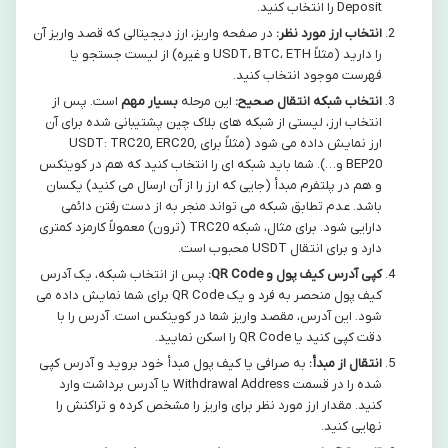
Deposit را انتخاب کنید.
انتخاب ارز مورد نظر:
در صفحه واریز، ارز دیجیتالی که قصد واریز آن
را دارید (مثلاً USDT، BTC، ETH و غیره) از لیست جستجو یا
فهرست موجود انتخاب کنید.
انتخاب شبکه انتقال صحیح:
این مرحله
بسیار مهم
است. پس از
انتخاب ارز، لیستی از شبکه های بلاک چین پشتیبانی شده برای آن
ارز نمایش داده می شود (مثلاً برای USDT: TRC20, ERC20,
BEP20 و…). شما باید شبکه ای را انتخاب کنید که هم در کوینکس
و هم در پلتفرم مبدأ (جایی که ارز را از آن ارسال می کنید) یکسان
باشد. عدم تطابق شبکه می تواند منجر به از دست رفتن دائمی
دارایی شود. برای مثال، شبکه TRC20 (ترون) معمولاً کارمزد کمتری
دارد و برای انتقال USDT محبوب است.
کپی آدرس کیف پول و QR Code:
پس از انتخاب شبکه، یک آدرس
کیف پول منحصر به فرد و یک QR Code برای شما نمایش داده می
شود. این آدرس، مقصد واریز شما در کوینکس است. آدرس را با
دقت کپی کنید یا QR Code را اسکن نمایید.
انتقال از مبدأ:
به صرافی یا کیف پول مبدأ خود بروید و آدرس کپی
شده را در قسمت Withdrawal Address یا آدرس برداشت وارد
کنید. مقدار ارز مورد نظر برای واریز را مشخص کرده و تراکنش را
نهایی کنید.