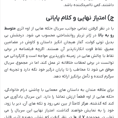
داشتند، کمی ناامیدکننده باشد.
ج) امتیاز نهایی و کلام پایانی
با در نظر گرفتن تمامی جوانب، سریال «تکه هایی از او» اثری
متوسط
رو به بالا
در ژانر تریلر روانشناختی محسوب می شود. درخشش بی
بدیل تونی کولت، آغاز هیجان انگیز داستان و کاوش در مضامین
عمیق، نقاط قوت انکارناپذیر آن هستند. اگرچه فیلمنامه در برخی
نقاط با چالش هایی در زمینه باورپذیری مواجه است و کارگردانی می
توانست در برخی لحظات خلاقانه تر عمل کند، اما در مجموع، سریال
موفق می شود تا مخاطب را تا پایان درگیر خود نگه دارد و تجربه ای
سرگرم کننده و تأمل برانگیز ارائه دهد.
برای علاقه مندان به داستان های معمایی با چاشنی درام خانوادگی،
«تکه هایی از او» قطعاً ارزش تماشا را دارد. این سریال یادآوری می
کند که گذشته، هرگز کاملاً از بین نمی رود و تکه های آن، دیر یا زود،
خود را به نمایش خواهند گذاشت. امتیاز نهایی این سریال را می
توان در محدوده
۷ از ۱۰
در نظر گرفت که نشان دهنده اثری قابل