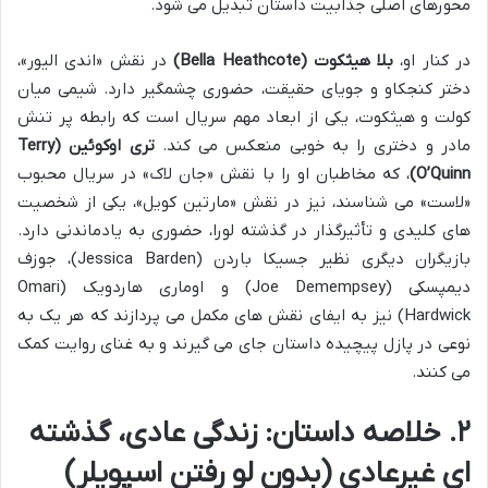
محورهای اصلی جذابیت داستان تبدیل می شود.
در کنار او،
بلا هیثکوت (Bella Heathcote)
در نقش «اندی الیور»،
دختر کنجکاو و جویای حقیقت، حضوری چشمگیر دارد. شیمی میان
کولت و هیثکوت، یکی از ابعاد مهم سریال است که رابطه پر تنش
مادر و دختری را به خوبی منعکس می کند.
تری اوکوئین (Terry
O’Quinn)
، که مخاطبان او را با نقش «جان لاک» در سریال محبوب
«لاست» می شناسند، نیز در نقش «مارتین کویل»، یکی از شخصیت
های کلیدی و تأثیرگذار در گذشته لورا، حضوری به یادماندنی دارد.
بازیگران دیگری نظیر جسیکا باردن (Jessica Barden)، جوزف
دیمپسکی (Joe Demempsey) و اوماری هاردویک (Omari
Hardwick) نیز به ایفای نقش های مکمل می پردازند که هر یک به
نوعی در پازل پیچیده داستان جای می گیرند و به غنای روایت کمک
می کنند.
۲. خلاصه داستان: زندگی عادی، گذشته
ای غیرعادی (بدون لو رفتن اسپویلر)