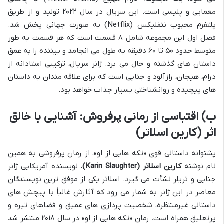
معمایی و پلیسی است. این سریال در سال ۲۰۲۲ تولید و از طریق
پلتفرم محبوب نتفلیکس (Netflix) به صورت جهانی پخش شد.
فصل اول این مجموعه شامل ۸ قسمت است که هر قسمت به طور
متوسط حدود ۵۰ تا ۶۰ دقیقه به طول می انجامد و بیننده را به عمق
داستان های گذشته و حال می برد. ژانر سریال، ترکیبی استادانه از
درام، هیجان، رازآلود و جنایی است که برای علاقه مندان به داستان
های پیچیده و روانشناختی بسیار جذاب خواهد بود.
ب) اقتباسی از رمانی پرفروش: آشنایی با خالق
اثر (کارین اسلاتر)
پشتوانه داستانی قوی «تکه هایی از او»، از رمان پرفروشی به همین
نام نوشته
کارین اسلاتر (Karin Slaughter)
، نویسنده آمریکایی ژانر
جنایی و تریلر نشأت می گیرد. اسلاتر یکی از موفق ترین نویسندگان
معاصر در این ژانر به شمار می رود که آثارش غالباً با پیچش های
داستانی غیرمنتظره، شخصیت پردازی های عمیق و فضاهای تیره و
پرتعلیق همراه است. رمان «تکه هایی از او» در سال ۲۰۱۸ منتشر شد