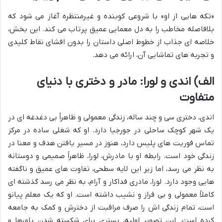
«تکه هایی از او» با شروعی کوبنده و غیرمنتظره آغاز می شود که
بلافاصله مخاطب را به دل معمایی عمیق پرتاب می کند. این بخش،
خلاصه ای جذاب از خطوط اصلی داستان را بدون افشای نقاط کلیدی
و تجربه های تماشایی آن، ارائه می دهد.
الف) اندی و لورا: مادر و دختری با دنیای
متفاوت
اندی، دختری سی و چند ساله، زندگی معمولی و ظاهراً بی دغدغه ای در
یک شهر کوچک ساحلی در جورجیا دارد. او که شغلی ساده در مرکز
تماس فوریت های پلیس دارد، هنوز در مسیر یافتن هدف و معنا در
زندگی خود است. رابطه او با مادرش، لورا، ظاهراً صمیمی و دوستانه
به نظر می رسد، اما زیر این لایه سطحی، تفاوت های عمیق و ناگفته
هایی وجود دارد. لورا، مادری فداکار و آرام، به نظر می رسد گذشته ای
کاملاً معمولی و بی فراز و نشیب داشته است. او که یک معلم پیانو
است، تمام زندگی اش را صرف مراقبت از دخترش و کمک به جامعه
کرده است. این تصویر اولیه، بستری برای شکسته شدن باورها و