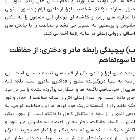
دهه ها، می توانند سربرآورند و تمام بنیان های زندگی کنونی را
متزلزل سازند. دوگانگی شخصیت لورا، از مادری آرام و دلسوز تا فردی
با مهارت های رزمی و گذشته ای پرخطر، این مضمون را به شکلی
ملموس و پرتعلیق به تصویر می کشد و مخاطب را با چالش های
اخلاقی و روانی زندگی در سایه رازها آشنا می کند.
ب) پیچیدگی رابطه مادر و دختری: از حفاظت
تا سوءتفاهم
رابطه میان لورا و اندی، یکی از قلب های تپنده داستان است. این
رابطه نه تنها دربرگیرنده عشق و فداکاری مادری است، بلکه لایه
هایی از سوءتفاهم، ناگفته ها و انتظارات برآورده نشده را نیز در خود
جای داده است. لورا تمام زندگی اش را صرف حفاظت از اندی و دور
نگه داشتن او از گذشته تاریک خود کرده، اما این حفاظت افراطی، به
نوعی اندی را از بلوغ و استقلال کامل بازداشته است. از سوی دیگر،
اندی با کشف حقیقت، دچار بحران اعتماد به مادرش می شود و
تلاش می کند تا تکه های گمشده زندگی او را کنار هم بچیند تا درکی
عمیق تر از علت رفتارهای مادرش بیابد. سریال به خوبی نشان می