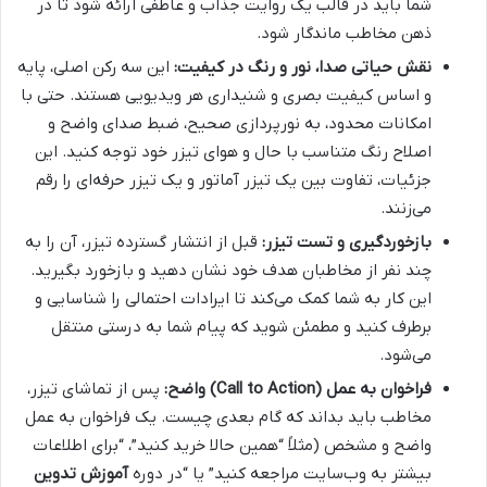
شما باید در قالب یک روایت جذاب و عاطفی ارائه شود تا در
ذهن مخاطب ماندگار شود.
نقش حیاتی صدا، نور و رنگ در کیفیت:
این سه رکن اصلی، پایه
و اساس کیفیت بصری و شنیداری هر ویدیویی هستند. حتی با
امکانات محدود، به نورپردازی صحیح، ضبط صدای واضح و
اصلاح رنگ متناسب با حال و هوای تیزر خود توجه کنید. این
جزئیات، تفاوت بین یک تیزر آماتور و یک تیزر حرفه‌ای را رقم
می‌زنند.
بازخوردگیری و تست تیزر:
قبل از انتشار گسترده تیزر، آن را به
چند نفر از مخاطبان هدف خود نشان دهید و بازخورد بگیرید.
این کار به شما کمک می‌کند تا ایرادات احتمالی را شناسایی و
برطرف کنید و مطمئن شوید که پیام شما به درستی منتقل
می‌شود.
فراخوان به عمل (Call to Action) واضح:
پس از تماشای تیزر،
مخاطب باید بداند که گام بعدی چیست. یک فراخوان به عمل
واضح و مشخص (مثلاً “همین حالا خرید کنید”، “برای اطلاعات
بیشتر به وب‌سایت مراجعه کنید” یا “در دوره
آموزش تدوین