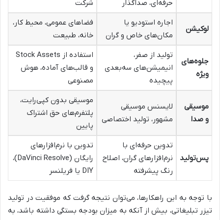
حرفه‌ای، صداگذار
شرکت
اجاره استودیو یا
فضاهای عمومی، محیط کار،
لوکیشن
مکان‌های خاص و گران
خانه، طبیعت
تولید از صفر،
استفاده از Stock Assets
جلوه‌های
انیمیشن‌های سه‌بعدی
و قالب‌های آماده، هوش
ویژه
پیچیده
مصنوعی
موسیقی بدون کپی‌رایت،
موسیقی
لایسنس موسیقی
پلتفرم‌های حق اشتراک
و صدا
مشهور، تولید اختصاصی
پایین
تدوین حرفه‌ای با
تدوین با نرم‌افزارهای
پس‌تولید
نرم‌افزارهای گران، اصلاح
رایگان (DaVinci Resolve)،
رنگ پیشرفته
DIY یا فریلنسر
با توجه به این راهکارها، می‌توان نتیجه گرفت که موفقیت در تولید
تیزر تبلیغاتی، بیش از آنکه به میزان بودجه بستگی داشته باشد، به