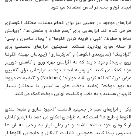
ایجاد فرم و حجم در لباس استفاده می شود.
ابزارهای موجود در جمینی نیز برای انجام عملیات مختلف الگوسازی
طراحی شده اند. ابزارهایی برای “رسم خطوط و منحنی ها”، “ویرایش
نقاط و خطوط”، “کپی و قرینه کردن الگوها” و “ایجاد ساسون و پیلی”
از جمله موارد پرکاربرد هستند. همچنین، ابزارهای تخصصی برای
“گرادینگ” (سایزبندی الگوها) و “مارکرسازی” (چیدمان بهینه الگوها
روی پارچه) وجود دارند که به افزایش بهره وری و کاهش دورریز
مواد کمک می کنند. در زمینه ایجاد دوخت، ابزارهایی برای “تعیین
عرض درز”، “اضافه کردن نقاط موازنه” (Notches) و “تنظیمات مربوط
به نوع دوخت” (مانند دوخت های سرآستین یا سجاف) بسیار
کاربردی هستند و به دقت و کیفیت نهایی دوخت کمک می کنند.
یکی از ابزارهای مهم در جمینی، قابلیت “ذخیره سازی و طبقه بندی
الگوها و طرح ها” است که به طراحان امکان می دهد تا آرشیو کاملی
از کارهای خود داشته باشند و در زمان نیاز به راحتی به آن ها
دسترسی پیدا کنند. همچنین، قابلیت “انتقال و جابجایی الگوها از