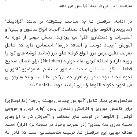
سرعت را در این فرآیند افزایش می دهد.
در ادامه، سرفصل ها به مباحث پیشرفته تر مانند “گرادینگ”
(سایزبندی الگوها برای ابعاد مختلف)، “ایجاد انواع ساسون و پیلی” و
“تغییرات و دستکاری الگو” می پردازند. بخش مهمی از دوره به
آموزش “ایجاد دوخت و اضافه درزها” اختصاص دارد که شامل
تعریف دقیق عرض درز، انواع گوشه های درز (مانند گوشه های گرد یا
زاویه دار)، و اضافه کردن نقاط موازنه (Notches) برای اتصال صحیح
قطعات الگو است. این مبحث به طور مستقیم به موضوع “آموزش
نحوه ایجاد دوخت در نرم افزار جمینی” مرتبط است و به هنرجویان
می آموزد چگونه الگوها را برای فرآیند دوخت آماده کنند.
سرفصل های دیگر شامل “آموزش چیدمان بهینه پارچه” (مارکرسازی)
برای کاهش دورریز و افزایش راندمان برش، “وارد کردن و خروجی
گرفتن از الگوها” در فرمت های مختلف و “آموزش کار با ابزارهای
شبیه سازی سه بعدی” (در صورت وجود در نسخه نرم افزار) است.
هدف نهایی این سرفصل ها، تربیت متخصصانی است که قادر به