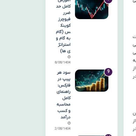
ی
آموزش
کامل حد
ضرر
فیوچرز
کوینک
س (گام
ت
به گام و
ی
استراتژ
ی ها)
ی
به
18/08/1404
ز
سود هر
ر
پیپ در
فارکس:
راهنمای
کامل
محاسبه
و کسب
ن
درآمد
ز
 در
12/08/1404