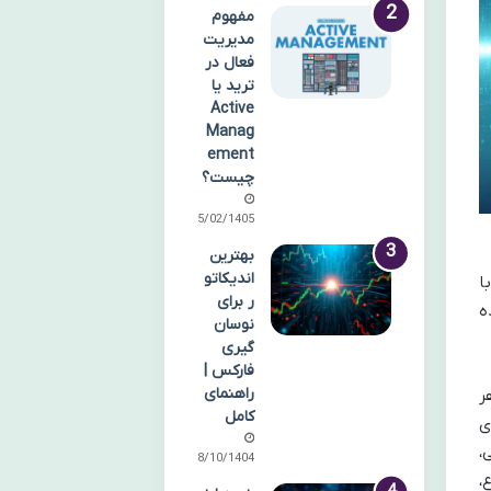
مفهوم
مدیریت
فعال در
ترید یا
Active
Manag
ement
چیست؟
15/02/1405
بهترین
اندیکاتو
با
ر برای
ه
نوسان
گیری
فارکس |
راهنمای
ر
کامل
ی
،
08/10/1404
،