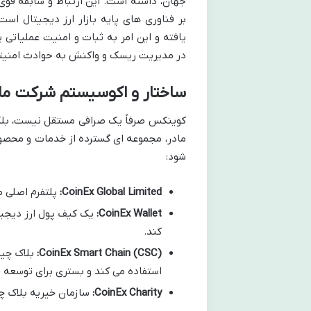
جهان، داشته است. این ارتباط و سابقه قو
بر فناوری های پایه بازار ارز دیجیتال ا
یافته و این امر به ثبات و امنیت عملیات
در مدیریت ریسک و واکنش به حوادث امنیتی،
ساختار و اکوسیستم شرکت مادر (TC Group
کوینکس صرفاً یک صرافی مستقل نیست، بلکه
مادر، مجموعه ای گسترده از خدمات و محصول
شود:
CoinEx Global Limited:
پلتفرم اصلی مع
CoinEx Wallet:
یک کیف پول ارز دیجیتال
کند.
CoinEx Smart Chain (CSC):
استفاده می کند و بستری برای توسعه dAppها و پروژه های دیفای (DeFi) است.
CoinEx Charity:
سازمان خیریه بلاک چی