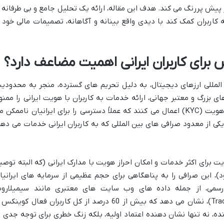
 پیش پررنگ می کند. هدف این مقاله، ارائه یک تحلیل جامع و بی طرفانه ا
کاربران کمک کند با دیدی واقع بینانه و آگاهانه، تصمیمات مالی خود ر
س برای کاربران ایرانی اهمیت مضاعف دارد؟
لمللی ارزهای دیجیتال، به دلیل تحریم های گسترده، منجر به محدودی
 بزرگ و معتبر جهانی، ارائه خدمات به کاربران با هویت ایرانی را ممنو
کرده یا الزامات سخت گیرانه ای برای احراز هویت (KYC) اعمال می کنند که عملاً دسترسی را برای ایرانیان ناممکن
ی از معدود صرافی های بین المللی که به کاربران ایرانی خدمات می دهد
برای اکثر خدمات و امکان احراز هویت با مدارک ایرانی (که البته توصی
، این صرافی را به پناهگاهی برای حجم عظیمی از سرمایه های ایرانیا
رسمی، از جمله داده های وب سایت های معتبری مانند سیمیلارو
(SimilarWeb) و تریدرز یونیون (Traders Union)، نشان می دهد که بیش از 60 درصد از کل کاربران فعال کوینک
نده، نه تنها نشان دهنده اعتماد اولیه، بلکه زنگ خطری برای توجه جدی ت