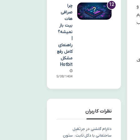
چرا
و
صرافی
م
هات
ب
بیت باز
نمیشه؟
|
راهنمای
کامل رفع
مشکل
ک
Hotbit
05/08/1404
نظرات کاربران
دلارام گلشنی
در
جرثقیل
ساختمانی با دکل ثابت : ستون