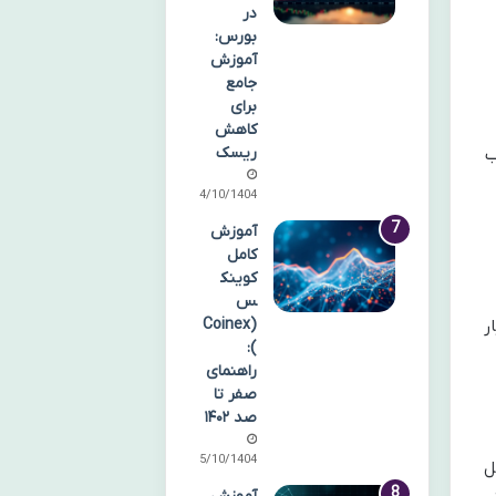
در
بورس:
آموزش
جامع
برای
کاهش
ریسک
ب
14/10/1404
آموزش
کامل
کوینک
س
(Coinex
ر
):
راهنمای
صفر تا
صد ۱۴۰۲
15/10/1404
ل