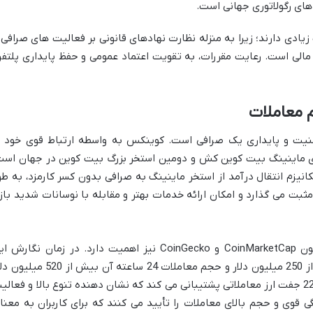
های رگولاتوری جهانی است.
زیادی دارند؛ زیرا به منزله نظارت نهادهای قانونی بر فعالیت های صرافی 
الی است. رعایت مقررات، به تقویت اعتماد عمومی و حفظ پایداری پلتفر
 معاملات
ی امنیت و پایداری یک صرافی است. کوینکس به واسطه ارتباط قوی خود ب
های ماینینگ بیت کوین کش و دومین استخر بزرگ بیت کوین در جهان است
انیزم انتقال درآمد از استخر ماینینگ به صرافی بدون کسر کارمزد، به طو
بت می گذارد و امکان ارائه خدمات بهتر و مقابله با نوسانات شدید بازا
بررسی آمارهای مالی از منابع معتبری همچون CoinMarketCap و CoinGecko نیز اهمیت دارد. در زمان نگارش
مقاله، اوپن اینترست روزانه کوینکس بیش از 250 میلیون دلار و حجم معاملات 24 ساعته آن بیش از 0
گزارش شده است. همچنین، این صرافی از 223 جفت ارز معاملاتی پشتیبانی می کند که نشان دهنده تنوع بالا و فعال
گی قوی و حجم بالای معاملات را تأیید می کنند که برای کاربران به معنا