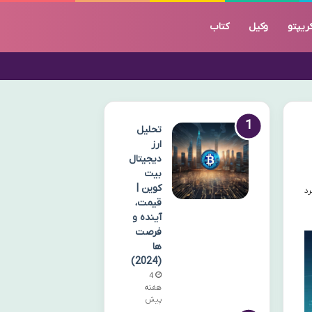
ریپتو
وکیل
کتاب
تحلیل
ارز
دیجیتال
بیت
کوین |
قیمت،
آینده و
فرصت
ها
(2024)
4
هفته
پیش