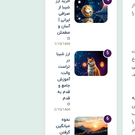
خرید ارز
ز
شیبا از
ا
صرافی
ایرانی |
آسان و
مطمئن
11/10/1404
ت
ارز شیبا
ع
در
تراست
 می
والت:
،
آموزش
جامع و
قدم به
ه
قدم
ن
12/10/1404
ب
نحوه
س را
میانگین
ر
گرفتن