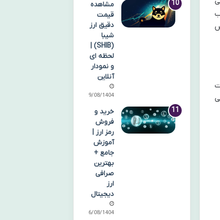
ی
مشاهده
ب
قیمت
دقیق ارز
ص
شیبا
(SHIB) |
لحظه ای
و نمودار
آنلاین
ت
09/08/1404
ی
خرید و
فروش
رمز ارز |
آموزش
جامع +
بهترین
صرافی
ارز
دیجیتال
06/08/1404