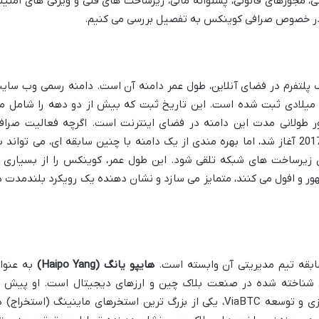
ی، مجوزهای قانونی، پشتوانه مالی، زیرساخت های فنی و ویژگی های امنیت
را در خصوص صرافی کوینکس به تفصیل بررسی می کنیم.
یک پلتفرم در فضای آنلاین، طول عمر دامنه آن است. دامنه رسمی وب سای
 در سال 2001 میلادی ثبت شده است. این تاریخ ثبت که بیش از دو دهه را شامل م
 طولانی مدت این دامنه در فضای اینترنت است. اگرچه فعالیت صراف
کوینکس در حوزه ارزهای دیجیتال از سال 2017 آغاز شد، اما بهره مندی از یک دامنه با چنین سابقه ای، می تواند 
 زیرساخت های شبکه تلقی شود. این طول عمر، کوینکس را از بسیاری ا
ر و افول می کنند، متمایز می سازد و نشان دهنده یک رویکرد بلندمدت د
بقه تیم مدیریتی آن وابسته است.
هایپو یانگ (Haipo Yang)
به عنوا
ی شناخته شده در صنعت بلاک چین و ارزهای دیجیتال است. او پیش ا
تأسیس کوینکس، نقش محوری در راه اندازی و توسعه ViaBTC، یکی از بزرگ ترین استخرهای ماینینگ (استخراج)