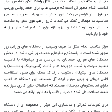
یکی از برجسته ترین امکانات تفریحی
هتل رامادا انکور تفلیس
، مرکز
تناسب اندام مجهز آن است که فرصتی عالی برای حفظ روتین ورزشی
در طول سفر فراهم می کند. این بخش با تجهیزات مدرن و محیطی
مناسب، به مهمانان کمک می کند تا فارغ از هیاهوی سفر، به سلامت
جسمانی خود توجه کنند و انرژی لازم برای ادامه برنامه های روزانه
خود را بازیابند.
مرکز تناسب اندام هتل به طیف وسیعی از دستگاه های ورزشی روز
مجهز شده است تا پاسخگوی نیازهای مختلف ورزشی باشد. در بخش
دستگاه های هوازی، مهمانان به تردمیل های پیشرفته با قابلیت
تنظیم سرعت و شیب، دوچرخه های ثابت (اسپینینگ و نشسته) و
دستگاه های الپتیکال دسترسی دارند که همگی برای بهبود استقامت
قلبی-عروقی و چربی سوزی ایده آل هستند. این دستگاه ها اغلب
دارای نمایشگرهای دیجیتال هستند که اطلاعاتی نظیر کالری سوزانده
شده، مسافت طی شده و ضربان قلب را به کاربر ارائه می دهند.
برای تمرینات قدرتی و بدنسازی، این مرکز از مجموعه ای از دستگاه
های مولتی جیم، دستگاه های تخصصی برای عضلات مختلف بدن