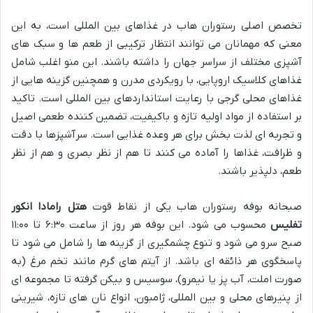
تخصص اصلی رستوران هاب در غذاهای بین المللی است، به این
معنی که مهمانان می توانند انتظار ترکیبی از طعم ها و سبک های
آشپزی مختلف از سراسر جهان را داشته باشند. این منو اغلب شامل
غذاهای کلاسیک اروپایی، با رویکردی مدرن و همچنین گزینه هایی از
غذاهای محلی گرجی با رعایت استانداردهای بین المللی است. تاکید
بر استفاده از مواد اولیه تازه و باکیفیت، تضمین کننده طعمی اصیل
و تجربه ای لذت بخش برای هر وعده غذایی است. سرآشپزها با دقت
و ظرافت، غذاها را آماده می کنند تا هم از نظر بصری و هم از نظر
طعم، دلپذیر باشند.
صبحانه بوفه رستوران هاب یکی از نقاط قوت
هتل رامادا انکور
تفلیس
محسوب می شود. این بوفه هر روز از ساعت ۶:۳۰ تا ۱۱:۰۰
صبح سرو می شود و تنوع چشمگیری از گزینه ها را شامل می شود تا
پاسخگوی هر ذائقه ای باشد. از آیتم های گرم مانند تخم مرغ (به
صورت املت، آب پز یا نیمرو)، سوسیس و بیکن گرفته تا مجموعه ای
از پنیرهای محلی و بین المللی، ژامبون، انواع نان های تازه، شیرینی