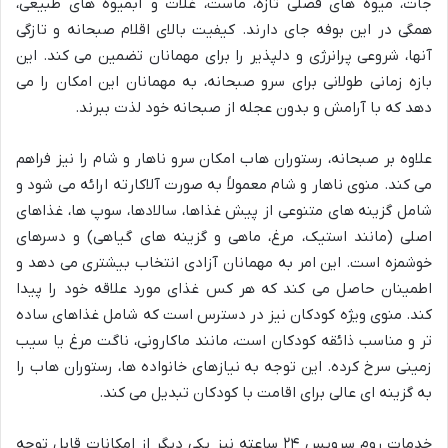
جات، میوه های فصلی تازه، ماست، غلات و آبمیوه های طبیعی،
همگی در این بوفه جای دارند. کیفیت بالای اقلام صبحانه و تازگی
آنها، شروعی پرانرژی و دلپذیر را برای مهمانان تضمین می کند. این
بازه زمانی طولانی برای سرو صبحانه، به مهمانان این امکان را می
دهد که با آرامش و بدون عجله از صبحانه خود لذت ببرند.
علاوه بر صبحانه، رستوران هاب امکان سرو ناهار و شام را نیز فراهم
می کند. منوی ناهار و شام معمولاً به صورت آلاکارته ارائه می شود و
شامل گزینه های متنوعی از پیش غذاها، سالادها، سوپ ها، غذاهای
اصلی (مانند استیک، مرغ، ماهی و گزینه های گیاهی) و دسرهای
خوشمزه است. این امر به مهمانان آزادی انتخاب بیشتری می دهد و
اطمینان حاصل می کند که هر کس غذای مورد علاقه خود را پیدا
کند. منوی ویژه کودکان نیز در دسترس است که شامل غذاهای ساده
تر و مناسب ذائقه کودکان است، مانند ماکارونی، ناگت مرغ یا سیب
زمینی سرخ کرده. این توجه به نیازهای خانواده ها، رستوران هاب را
به گزینه ای عالی برای اقامت با کودکان تبدیل می کند.
خدمات روم سرویس ۲۴ ساعته نیز یکی دیگر از امکانات قابل توجه