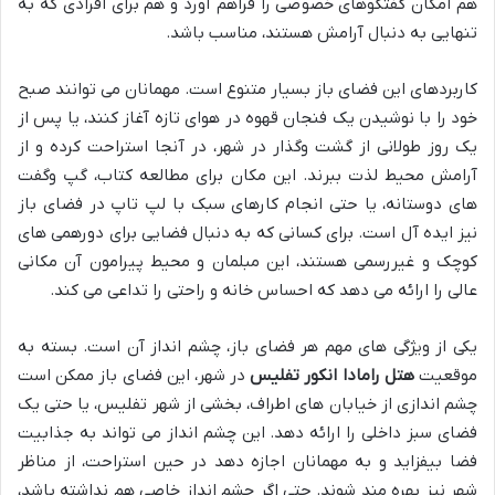
هم امکان گفتگوهای خصوصی را فراهم آورد و هم برای افرادی که به
تنهایی به دنبال آرامش هستند، مناسب باشد.
کاربردهای این فضای باز بسیار متنوع است. مهمانان می توانند صبح
خود را با نوشیدن یک فنجان قهوه در هوای تازه آغاز کنند، یا پس از
یک روز طولانی از گشت وگذار در شهر، در آنجا استراحت کرده و از
آرامش محیط لذت ببرند. این مکان برای مطالعه کتاب، گپ وگفت
های دوستانه، یا حتی انجام کارهای سبک با لپ تاپ در فضای باز
نیز ایده آل است. برای کسانی که به دنبال فضایی برای دورهمی های
کوچک و غیررسمی هستند، این مبلمان و محیط پیرامون آن مکانی
عالی را ارائه می دهد که احساس خانه و راحتی را تداعی می کند.
یکی از ویژگی های مهم هر فضای باز، چشم انداز آن است. بسته به
موقعیت
هتل رامادا انکور تفلیس
در شهر، این فضای باز ممکن است
چشم اندازی از خیابان های اطراف، بخشی از شهر تفلیس، یا حتی یک
فضای سبز داخلی را ارائه دهد. این چشم انداز می تواند به جذابیت
فضا بیفزاید و به مهمانان اجازه دهد در حین استراحت، از مناظر
شهر نیز بهره مند شوند. حتی اگر چشم انداز خاصی هم نداشته باشد،