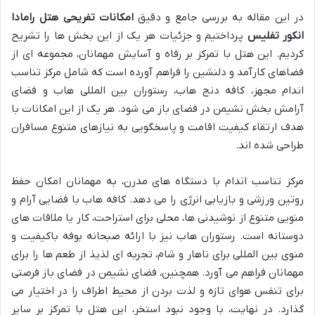
در این مقاله به بررسی جامع و دقیق
امکانات تفریحی هتل رامادا
انکور تفلیس
پرداختیم و جزئیات هر یک از این بخش ها را تشریح
کردیم. این هتل با تمرکز بر رفاه و آسایش مهمانان، مجموعه ای از
فضاهای کارآمد و دلنشین را فراهم آورده است که شامل مرکز تناسب
اندام مجهز، کافه دنج هاب، رستوران بین المللی هاب و فضای
آرامش بخش نشیمن در فضای باز می شود. هر یک از این امکانات با
هدف ارتقاء کیفیت اقامت و پاسخگویی به نیازهای متنوع مسافران
طراحی شده اند.
مرکز تناسب اندام با دستگاه های مدرن، به مهمانان امکان حفظ
روتین ورزشی و بازیابی انرژی را می دهد. کافه هاب با فضایی آرام و
منویی متنوع از نوشیدنی ها، محلی برای استراحت، کار یا ملاقات های
دوستانه است. رستوران هاب نیز با ارائه صبحانه بوفه باکیفیت و
منوی بین المللی برای ناهار و شام، تجربه ای لذیذ از طعم ها را برای
مهمانان فراهم می آورد. همچنین، فضای نشیمن در فضای باز فرصتی
برای تنفس هوای تازه و لذت بردن از محیط اطراف را در اختیار می
گذارد. در نهایت، با وجود نبود استخر، این هتل با تمرکز بر سایر