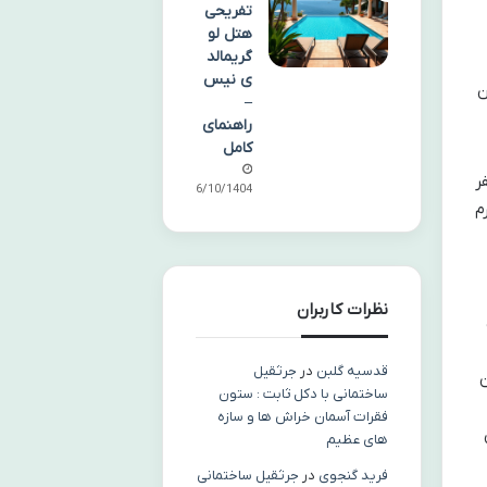
تفریحی
هتل لو
گریمالد
ی نیس
ان
–
راهنمای
کامل
ر
06/10/1404
م
نظرات کاربران
قدسیه گلبن
در
جرثقیل
ن
ساختمانی با دکل ثابت : ستون
فقرات آسمان خراش ها و سازه
های عظیم
فرید گنجوی
در
جرثقیل ساختمانی