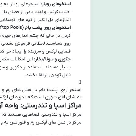
استخرهای روباز:
استخرهای روباز، به و
آفتاب گرفتن و لذت بردن از فضای باز ر
اندازهای دل انگیز از تپه های توسکانی
استخرهای روی پشت بام (Rooftop Pools):
کردن در حالی که چشم اندازهای خیره ک
روی شماست، لحظاتی فراموش نشدنی را 
فضایی لوکس و سرزنده را ایجاد می کنن
جکوزی و سونا/بخار:
این امکانات مکمل
بسیار مفیدند. استفاده از جکوزی و سون
قابل توجهی ارتقا بخشد.
استخر روی پشت بام در هتل های رم و ف
تماشای افق شهری است که تجربه ای لوکس و
مراکز اسپا و تندرستی: واحه 
مراکز اسپا و تندرستی، فضاهایی هستند که ب
مراکز در هتل های لوکس رم و فلورانس به وف