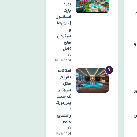
یورو
پارک
استانبول
| بازی‌ها
و
سرگرمی‌
های
و
کامل
28/09/1404
امکانات
تفریحی
هتل
سپوتنی
ی
ک سنت
پترزبورگ
:
ن
راهنمای
جامع
27/09/1404