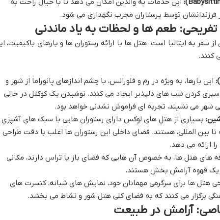
این خدمات به والدین امکان می دهد تا با خیال راحت به
 از فرزندانشان توسط پرستاران مجرب نگهداری می شود.
ی تفریحی: طعم ها و لحظات به یاد ماندنی
 سفر به ایتالیا است. هتل ها با ارائه رستوران ها و بارهای باکیفیت، ای
 کنند.
این بارها، به ویژه در رم و فلورانس، با چشم اندازهای پانوراما از شهر و
 سپری کردن شب های دلپذیر ایجاد می کنند. نوشیدن یک کوکتل در حالی
خی شهر می نشیند، تجربه ای فراموش نشدنی خواهد بود.
شین:
بسیاری از هتل های لوکس دارای رستوران هایی با سبک های آشپزی
ه تا بین المللی، هستند. فضای داخلی این رستوران ها اغلب با دقت طراحی
ا ارائه می دهد.
ه های هتل ها، به خصوص آن هایی که فضای باز یا تراس دارند، مکانی
ا یک قهوه آرامش بخش هستند.
ی هتل ها برای سرگرمی مهمانان خود، نمایش های شبانه، کنسرت های
نگی برگزار می کنند که به فضای کلی هتل شور و نشاط می بخشد.
اصی: آرامش در طبیعت