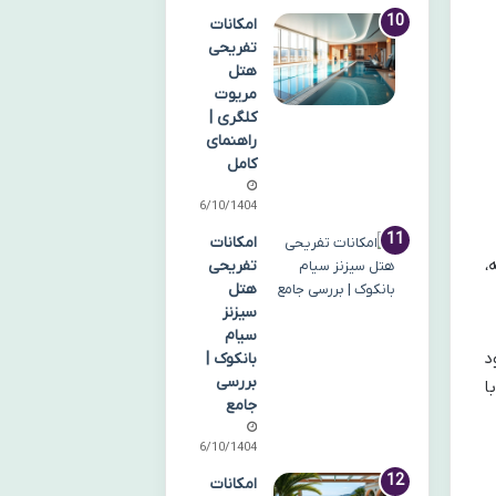
امکانات
تفریحی
هتل
مریوت
کلگری |
راهنمای
کامل
06/10/1404
امکانات
،
تفریحی
هتل
سیزنز
سیام
د
بانکوک |
بررسی
ا
جامع
06/10/1404
امکانات