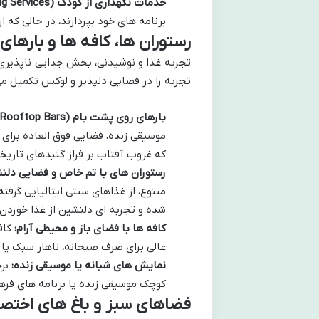
خدمات نگهداری از کودک (Babysitting Services):
برنامه های خود بپردازند، در حالی که
رستوران ها، کافه ها و بارها
تجربه غذا و نوشیدنی، بخش جدایی ناپذیری از
تجربه را در فضایی دلپذیر و لوکس تکمیل می
بارهای روی پشت بام (Rooftop Bars):
موسیقی زنده، فضایی فوق العاده برای
که غروب آفتاب بر فراز گنبدهای تاری
رستوران های با تم خاص و فضایی دلن
متنوع، از غذاهای سنتی ایتالیایی گرفت
شده و تجربه ای دلنشین از غذا خوردن ر
کافه ها با فضای باز و محیطی آرام:
کاف
عالی برای صرف صبحانه، ناهار سبک ی
نمایش های شبانه یا موسیقی زنده:
برخ
کوچک موسیقی زنده یا برنامه های فره
فضاهای سبز و باغ های اختص