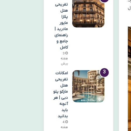
،
تفریحی
ل
هتل
پلازا
مایور
مادرید |
راهنمای
جامع و
کامل
3
هفته
پیش
امکانات
تفریحی
هتل
مارکو پلو
دبی | هر
آنچه
باید
بدانید
4
هفته