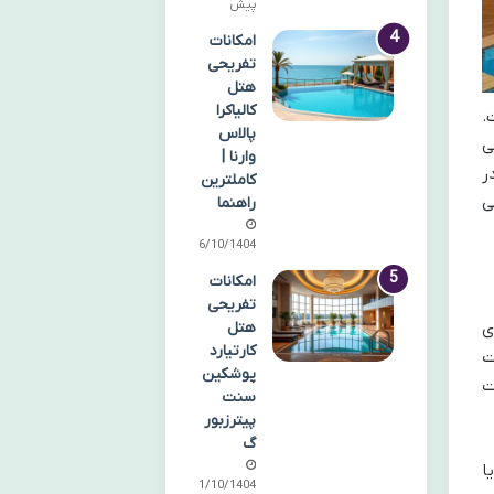
پیش
امکانات
تفریحی
هتل
کالیاکرا
.
پالاس
ی
وارنا |
ر
کاملترین
ی
راهنما
06/10/1404
امکانات
تفریحی
ی
هتل
کارتیارد
ت
پوشکین
ت
سنت
پیترزبور
گ
ا
01/10/1404