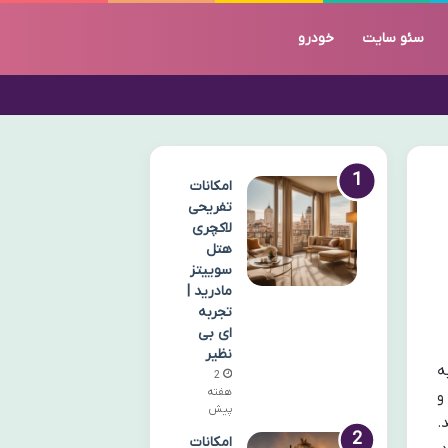
سئو سایت
خودرو
امکانات
تفریحی
لاکچری
هتل
سوییتز
مادرید |
تجربه
ای بی
نظیر
ه
2
هفته
و
پیش
.
امکانات