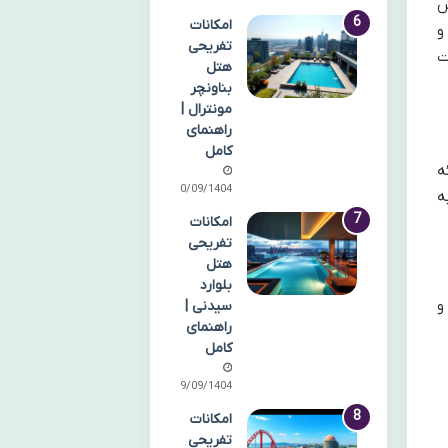
ش
امکانات
و
تفریحی
ت
هتل
بناونچر
مونترال |
راهنمای
کامل
ه
30/09/1404
ه
امکانات
تفریحی
هتل
بلوارد
و
سیدنی |
راهنمای
کامل
29/09/1404
امکانات
تفریحی