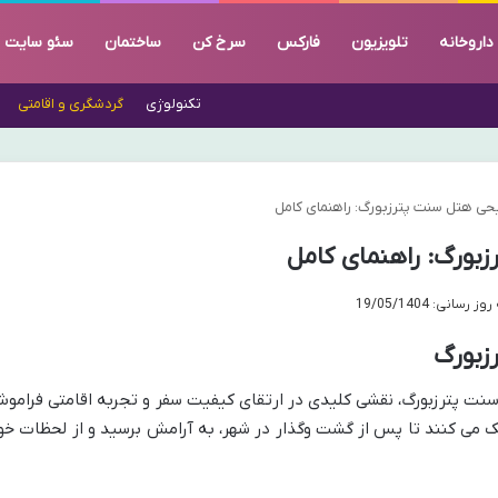
داروخانه
تلویزیون
فارکس
سرخ کن
ساختمان
سئو سایت
تکنولوژی
گردشگری و اقامتی
یحی هتل سنت پترزبورگ: راهنمای کامل
بورگ: راهنمای کامل
رسانی: 19/05/1404
زبورگ
سنت پترزبورگ، نقشی کلیدی در ارتقای کیفیت سفر و تجربه اقامتی فرامو
ک می کنند تا پس از گشت وگذار در شهر، به آرامش برسید و از لحظات خو