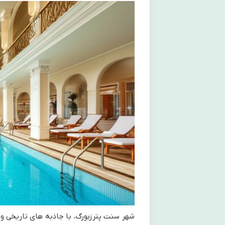
شهر سنت پترزبورگ، با جاذبه های تاریخی و