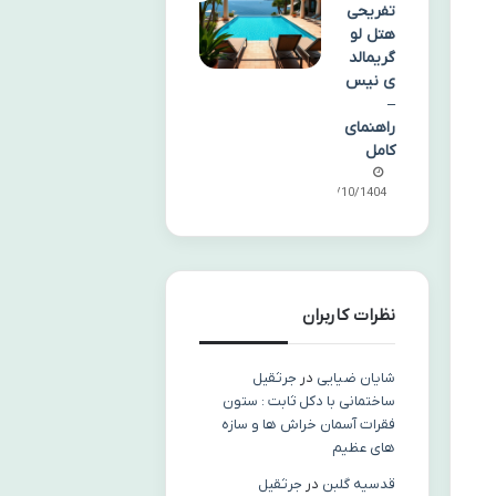
تفریحی
هتل لو
گریمالد
ی نیس
–
راهنمای
کامل
06/10/1404
نظرات کاربران
شایان ضیایی
در
جرثقیل
ساختمانی با دکل ثابت : ستون
فقرات آسمان خراش ها و سازه
های عظیم
قدسیه گلبن
در
جرثقیل