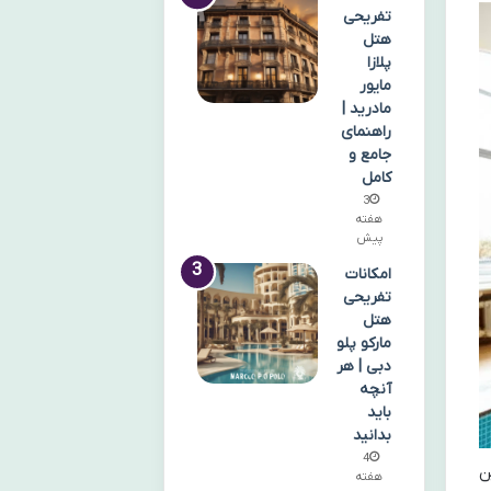
تفریحی
هتل
پلازا
مایور
مادرید |
راهنمای
جامع و
کامل
3
هفته
پیش
امکانات
تفریحی
هتل
مارکو پلو
دبی | هر
آنچه
باید
بدانید
4
ن
هفته