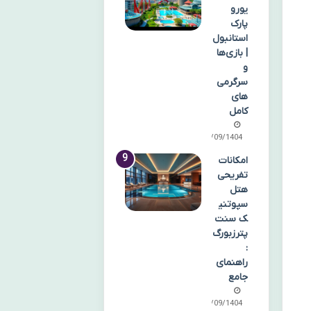
یورو
پارک
استانبول
| بازی‌ها
و
سرگرمی‌
های
کامل
28/09/1404
امکانات
تفریحی
هتل
سپوتنی
ک سنت
پترزبورگ
:
راهنمای
جامع
27/09/1404