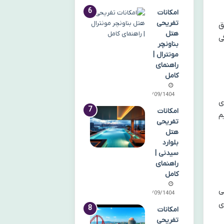
امکانات
تفریحی
ق
هتل
ی
بناونچر
مونترال |
راهنمای
کامل
30/09/1404
ی
امکانات
م
تفریحی
هتل
بلوارد
سیدنی |
راهنمای
کامل
ی
29/09/1404
ی
امکانات
تفریحی