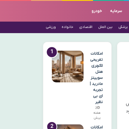
سرمایه
خودرو
پزشکی
بین الملل
اقتصادی
خانواده
ورزشی
امکانات
تفریحی
لاکچری
هتل
سوییتز
مادرید |
تجربه
ای بی
نظیر
ش
2
د
هفته
پیش
امکانات