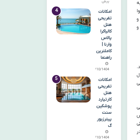
پیش
ه
ا
امکانات
تفریحی
و
هتل
و
کالیاکرا
پالاس
وارنا |
کاملترین
راهنما
.
06/10/1404
ل
امکانات
ی
تفریحی
هتل
کارتیارد
پوشکین
ی
سنت
س
پیترزبور
ی
گ
ر
01/10/1404