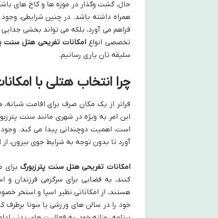
حال، گشت وگذار در موزه ها و کاخ های باشک
همراه داشته باشد. در چنین شرایطی، وجود ا
فراهم می آورد، بلکه می تواند بخشی جدایی ن
تخصصی انواع
امکانات تفریحی هتل سنت پت
سلیقه تان یاری رسانیم.
چرا انتخاب هتلی با امکا
فراتر از یک مکان صرف برای اقامت شبانه، ه
این امر به ویژه در شهری مانند سنت پترزبو
است، اهمیت دوچندانی پیدا می کند. وجود ام
آورد تا بدون توجه به شرایط جوی بیرون، از ا
امکانات تفریحی هتل سنت پترزبورگ
برای ط
کنند، به فضایی برای سرگرمی فرزندان و ا
هستند، از امکاناتی نظیر اسپا و استخر خصو
خود را در سالن های ورزشی یا سونا برطرف کن
برنامه روزانه خود، به فعالیت های بدنی ادا