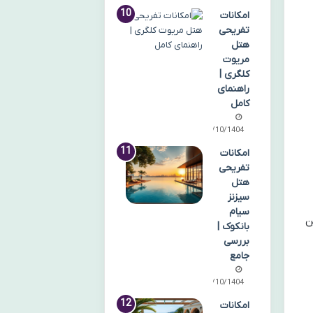
امکانات
تفریحی
هتل
مریوت
کلگری |
راهنمای
کامل
06/10/1404
امکانات
تفریحی
هتل
سیزنز
سیام
ن
بانکوک |
بررسی
جامع
06/10/1404
امکانات