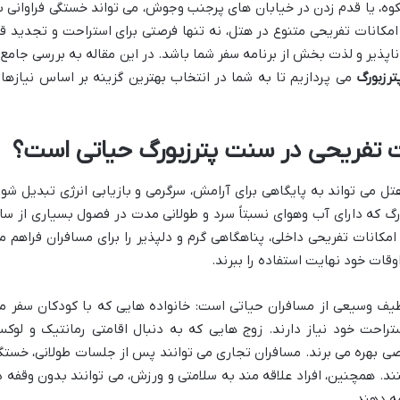
وه، یا قدم زدن در خیابان های پرجنب وجوش، می تواند خستگی فراوانی ب
مکانات تفریحی متنوع در هتل، نه تنها فرصتی برای استراحت و تجدید قو
اپذیر و لذت بخش از برنامه سفر شما باشد. در این مقاله به بررسی جامع 
رزبورگ
می پردازیم تا به شما در انتخاب بهترین گزینه بر اساس نیازها 
نات تفریحی در سنت پترزبورگ حیاتی است؟
تل می تواند به پایگاهی برای آرامش، سرگرمی و بازیابی انرژی تبدیل شود
رگ که دارای آب وهوای نسبتاً سرد و طولانی مدت در فصول بسیاری از سا
کانات تفریحی داخلی، پناهگاهی گرم و دلپذیر را برای مسافران فراهم م
وقات خود نهایت استفاده را ببرند.
یف وسیعی از مسافران حیاتی است: خانواده هایی که با کودکان سفر م
ستراحت خود نیاز دارند. زوج هایی که به دنبال اقامتی رمانتیک و لوک
صی بهره می برند. مسافران تجاری می توانند پس از جلسات طولانی، خستگ
ند. همچنین، افراد علاقه مند به سلامتی و ورزش، می توانند بدون وقفه د
مه دهند.