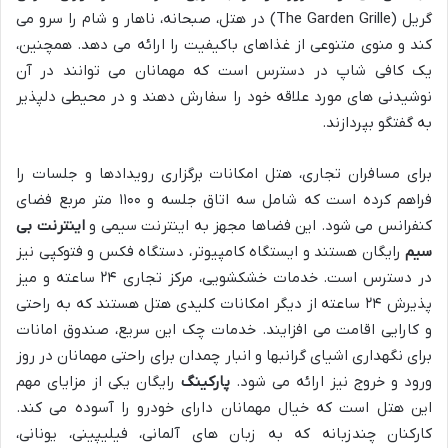
گریل (The Garden Grille) در هتل، صبحانه، ناهار و شام را سرو می
کند و منوی متنوعی از غذاهای باکیفیت را ارائه می دهد. همچنین،
یک کافی شاپ در دسترس است که مهمانان می توانند در آن
نوشیدنی های مورد علاقه خود را سفارش دهند و در محیطی دلپذیر
به گفتگو بپردازند.
برای مسافران تجاری، هتل امکانات برگزاری رویدادها و جلسات را
فراهم کرده است که شامل سه اتاق جلسه و ۱۱۰۰ متر مربع فضای
کنفرانس می شود. این فضاها مجهز به اینترنت سیمی و
اینترنت بی
سیم
رایگان هستند و ایستگاه کامپیوتر، دستگاه فکس و فتوکپی نیز
در دسترس است. خدمات خشکشویی، مرکز تجاری ۲۴ ساعته و میز
پذیرش ۲۴ ساعته از دیگر امکانات کلیدی هتل هستند که به راحتی
و کارایی اقامت می افزایند. خدمات چک این سریع، صندوق امانات
برای نگهداری اشیای گرانبها و انبار چمدان برای راحتی مهمانان در روز
ورود و خروج نیز ارائه می شود.
پارکینگ
رایگان یکی از مزایای مهم
این هتل است که خیال مهمانان دارای خودرو را آسوده می کند.
کارکنان چندزبانه که به زبان های آلمانی، فیلیپینی، یونانی،