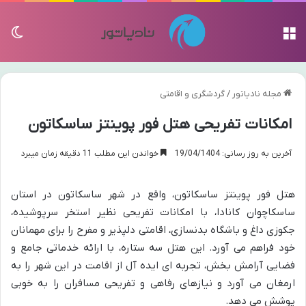
منو
تغی
مجله نادیاتور
/
گردشگری و اقامتی
امکانات تفریحی هتل فور پوینتز ساسکاتون
آخرین به روز رسانی: 19/04/1404
خواندن این مطلب 11 دقیقه زمان میبرد
هتل فور پوینتز ساسکاتون، واقع در شهر ساسکاتون در استان
ساسکاچوان کانادا، با امکانات تفریحی نظیر استخر سرپوشیده،
جکوزی داغ و باشگاه بدنسازی، اقامتی دلپذیر و مفرح را برای مهمانان
خود فراهم می آورد. این هتل سه ستاره، با ارائه خدماتی جامع و
فضایی آرامش بخش، تجربه ای ایده آل از اقامت در این شهر را به
ارمغان می آورد و نیازهای رفاهی و تفریحی مسافران را به خوبی
پوشش می دهد.