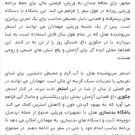
مجهز، برای علاقه مندان به ورزش، فرصتی عالی برای حفظ برنامه
ورزشی روزانه در طول سفر را فراهم می کند. این باشگاه با دستگاه
های پیشرفته و فضایی دلباز، محیطی مناسب برای یک تمرین پرانرژی
است. پس از یک جلسه ورزشی، مهمانان می توانند در استخر
سرپوشیده هتل، که در تمام طول سال قابل استفاده است، به شنا
بپردازند یا در جکوزی داغ، خستگی روز را از تن به در کنند. این
فضاها، محلی ایده آل برای آرامش و رفع تنش های جسمی و روحی
هستند.
استخر سرپوشیده هتل، با آب گرم و محیطی دلنشین، برای شنای
تفریحی یا تمرینات سبک، گزینه ای عالی است. مهمانان می توانند در
هر فصلی از سال، از شنا در این
استخر
لذت ببرند. در کنار استخر،
جکوزی
داغ فضایی آرامش بخش برای ریلکسیشن و ماساژ آبی فراهم
می آورد که به بهبود گردش خون و کاهش استرس کمک می کند.
باشگاه بدنسازی
هتل، با تجهیزات ورزشی متنوع از جمله تردمیل،
دوچرخه ثابت و دستگاه های بدنسازی، به مهمانان امکان می دهد تا
برنامه تناسب اندام خود را حتی در سفر نیز ادامه دهند. در مجموع،