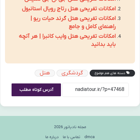
امکانات تفریحی هتل رتاج رویال استانبول
امکانات تفریحی هتل گرند حیات ریو |
راهنمای کامل و جامع
امکانات تفریحی هتل وایب کانبرا | هر آنچه
باید بدانید
گردشگری
هتل
دسته های هم موضوع
آدرس کوتاه مطلب
مجله نادیاتور 2026
dmca
تماس با ما
درباره ما