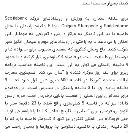
کنند، بسیار مناسب است.
برای علاقه مندان به ورزش و رویدادهای بزرگ، Scotiabank
Saddledome و Calgary Stampede تنها 5 دقیقه رانندگی با هتل
فاصله دارند. این نزدیکی به مراکز ورزشی و تفریحی، به مهمانان این
امکان را می دهد تا به راحتی در رویدادهای مهم و هیجان انگیز شهر
شرکت کنند. باغ وحش کلگری، که مقصدی محبوب برای خانواده ها و
دوستداران طبیعت است، در فاصله 4 کیلومتری قرار گرفته و با حدود
9 دقیقه رانندگی می توان به آن رسید. این فاصله مناسب، برنامه
ریزی برای یک روز سرگرم کننده را آسان می کند. همچنین، سفارت
ایالات متحده آمریکا در فاصله 600 متری هتل قرار دارد که با 9
دقیقه پیاده روی یا 3 دقیقه رانندگی در دسترس است، این موضوع
برای مسافران بین المللی از اهمیت بالایی برخوردار است. موزه ارتش
کانادا نیز که در فاصله 5 کیلومتری واقع شده، با 23 دقیقه سفر با
اتوبوس، فرصتی برای آشنایی با تاریخ نظامی کانادا را فراهم می آورد.
حتی فرودگاه بین المللی کلگری نیز تنها 3 کیلومتر فاصله دارد که با
29 دقیقه رانندگی با تاکسی، دسترسی به پروازها را بسیار راحت می