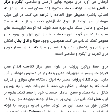
ارمغان می آورد. برای تجربه نهایی آرامش و سلامتی،
آبگرم و مرکز
سلامتی
هتل، با ارائه خدمات متنوع (که ممکن است شامل هزینه
اضافی باشد)، محیطی فوق العاده را فراهم می کند. در این مرکز،
مهمانان می توانند از انواع
ماساژ
های تخصصی، از جمله ماساژ
سوئدی و ماساژ سنگ داغ، بهره مند شوند که توسط تراپیست های
مجرب ارائه می گردد. این خدمات به بازسازی انرژی و بهبود حال
عمومی کمک شایانی می کند. همچنین، وجود
سونا
و
اتاق بخار
، امکان
سم زدایی و پاکسازی بدن را فراهم می سازد که مکمل بسیار خوبی
برای تجربه ی آبگرم و سلامتی است.
برای حفظ روتین ورزشی در طول سفر،
مرکز تناسب اندام
هتل
فیرمونت پلیسر با تجهیزات مدرن و به روز در دسترس مهمانان قرار
دارد. این
باشگاه ورزشی
مجهز به انواع دستگاه های هوازی و قدرتی
است که به مهمانان امکان می دهد تا تمرینات خود را به بهترین
شکل ادامه دهند و سطح آمادگی جسمانی خود را حفظ کنند. علاوه بر
این،
هتل
امکاناتی برای برخی ورزش ها از جمله دوچرخه سواری را در
اختیار قرار می دهد. این می تواند شامل اجاره دوچرخه یا ارائه