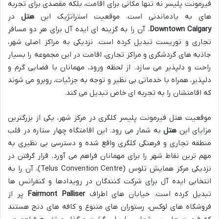
فیرمونت پلیسر نه تنها مکانی برای اقامت، بلکه مقصدی برای تجربه
های به یادماندنی است. موقعیت استراتژیک این
هتل
در
Downtown Calgary
، آن را به گزینه ای ایده آل برای هر دو مسافر
تجاری و توریست تبدیل کرده است. نزدیکی به مراکز اصلی شهر،
جاذبه های گردشگری و مراکز تجاری، اقامت در این مجموعه را بسیار
راحت و دلپذیر می سازد. از لحظه ورود، مهمانان با فضایی گرم و
دلپذیر، همراه با خدماتی بی نظیر و توجه به جزئیات، روبرو می شوند
که اقامتشان را به تجربه ای خاص تبدیل می کند.
موقعیت هتل فیرمونت پلیسر کلگری در مرکز شهر، یکی از بزرگترین
مزایای این
هتل
به شمار می رود. این اقامتگاه چهار ستاره در قلب
منطقه تجاری و فرهنگی کلگری واقع شده و دسترسی بی نظیری به
مهم ترین نقاط شهر را برای مهمانان فراهم می آورد. قرار گرفتن در
نزدیکی مرکز همایش تلوس (Telus Convention Centre)، آن را به
انتخابی ایده آل برای شرکت کنندگان در رویدادها و کنفرانس ها
تبدیل کرده است. خیابان های اطراف
Fairmont Palliser
پر از
فروشگاه های لوکس، رستوران های متنوع و کافه های دنج هستند