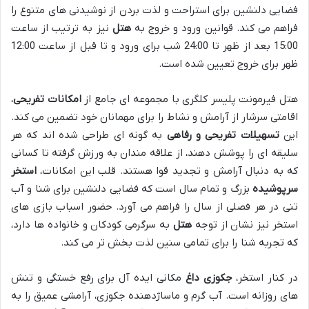
فضایی دلنشین برای استراحت و لذت بردن از نوشیدنی های متنوع را
فراهم می کند. قوانین ورود و خروج به
هتل
نیز به ترتیب از ساعت
15:00 بعد از ظهر تا 24:00 شب برای ورود و تا قبل از ساعت 12:00
ظهر برای خروج تعیین شده است.
هتل فیرمونت پلیسر کلگری با مجموعه ای جامع از
امکانات تفریحی
،
اقامتی سرشار از آرامش و نشاط را برای مهمانان خود تضمین می کند.
این
تسهیلات تفریحی و رفاهی
به گونه ای طراحی شده اند که هر
سلیقه ای را پوشش دهند، از علاقه مندان به ورزش گرفته تا کسانی
که به دنبال آرامش و تجدید قوا هستند. قلب این امکانات،
استخر
سرپوشیده
بزرگ و تمام سال است که فضایی دلنشین برای شنا و آب
تنی در هر فصلی از سال را فراهم می آورد. حضور اسباب بازی های
استخر نیز نشان از توجه
هتل
به سرگرمی کودکان و خانواده ها دارد،
که تجربه شنا را برای تمامی سنین لذت بخش تر می کند.
در کنار استخر،
جکوزی داغ
مکانی ایده آل برای رفع خستگی و تنش
های روزانه است. آب گرم و ماساژدهنده جکوزی، آرامشی عمیق را به