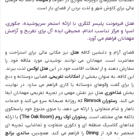
اطلاعات مسیرهای دوچرخه سواری در اطراف
Calgary
باشد که فرصتی
عالی برای کاوش شهر و لذت بردن از فضای باز است.
هتل فیرمونت پلیسر کلگری با ارائه استخر سرپوشیده، جکوزی،
اسپا و مرکز تناسب اندام، محیطی ایده آل برای تفریح و آرامش
مهمانان فراهم می آورد.
فضای آرام و دلنشین کافه
هتل
نیز مکانی عالی برای استراحت و
معاشرت است. مهمانان می توانند نوشیدنی مورد علاقه خود را
سفارش دهند و از لحظات اقامت خود در این
هتل لوکس
لذت ببرند.
این کافه، به عنوان بخشی از
امکانات تفریحی
، فضایی دوستانه و دنج
را برای گفت وگوهای دوستانه یا کاری فراهم می سازد. در نهایت،
بخش
غذاخوری
هتل نیز نقش مهمی در تجربه تفریحی مهمانان ایفا
می کند.
رستوران Rimrock
که روزانه صبحانه سرو می کند و خدمات
ناهار و شام متفاوتی را ارائه می دهد، با منوی متنوع خود پاسخگوی
ذائقه های مختلف است.
رستوران اوک روم (The Oak Room)
با ارائه
غذاهای کلاسیک منطقه ای و دکوری متفاوت و تماشایی، تجربه ای
منحصر به فرد از
Dining
را فراهم می کند. همچنین،
ساندی برانچ