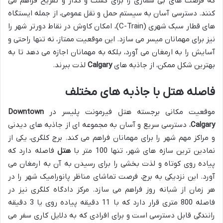
که فرصت های بی شماری را برای گشت و گذار و تفریح فراهم می
کنند. دسترسی آسان به سیستم حمل و نقل عمومی، از جمله ایستگاه
های قطار سبک شهری (C-Train)، امکان کاوش در نقاط دورتر شهر را
نیز برای مهمانان میسر می سازد. این موقعیت ممتاز، نه تنها راحتی و
آسایش را به ارمغان می آورد، بلکه به مهمانان اجازه می دهد تا به
بهترین شکل ممکن، از جاذبه های
Calgary
لذت ببرند.
فاصله هتل با جاذبه های مختلف
موقعیت مکانی برجسته هتل فیرمونت پلیسر در
Downtown
Calgary
، دسترسی سریع و آسان به مجموعه ای از جاذبه های دیدنی
و مراکز مهم شهر را برای مهمانان فراهم می کند. برج کلگری، یکی از
نمادین ترین سازه های شهر، تنها 100 متر با
هتل
فاصله دارد که
پیاده روی کوتاه و لذت بخشی را برای رسیدن به آن به ارمغان می
آورد. این نزدیکی به برج، فرصت تماشای مناظر پانورامیک شهر را در
هر زمان از شبانه روز فراهم می سازد. مرکز دادگاه کلگری نیز در
فاصله 800 متری قرار دارد که با 11 دقیقه پیاده روی یا 3 دقیقه
رانندگی قابل دسترسی است و برای افرادی که به دلایل کاری سفر می