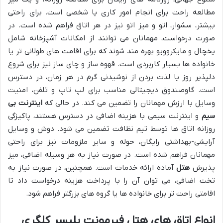
مطالعه راحت برای انجام امور کاری یا شخصی است. برای راحتی
بیشتر، سشوار، اتو و میز اتو نیز در هر اتاق فراهم شده است. در
صورت درخواست، مهمانان می توانند از امکانات آشپزخانه شامل
یخچال و مایکروویو بهره مند شوند که برای اقامت های طولانی تر یا
خانواده ها بسیار کاربردی است. قهوه ساز و چای ساز نیز برای شروع
دلپذیر روز یا لذت بردن از نوشیدنی گرم در هر زمان، در دسترس
است. گاوصندوق دیجیتالی مناسب برای لپ تاپ و تلفن، امنیت
وسایل با ارزش مهمانان را تضمین می کند. در حالی که
اینترنت بی
سیم
و اینترنت سیمی با هزینه اضافی در دسترس هستند، پاکیزگی
روزانه اتاق ها توسط تیم نظافت تضمین می شود. دوش و وسایل
آرایشی-بهداشتی رایگان، حوله و سایر ملزومات نیز برای راحتی
مهمانان فراهم شده است. در صورت نیاز به هر وسیله اضافی، میز
پذیرش
هتل
آماده ارائه خدمات است. همچنین، در صورت نیاز به
تخت اضافی، می توان آن را با پرداخت هزینه درخواست داد تا
اقامتی راحت تر برای خانواده ها یا گروه های بزرگتر فراهم شود.
انواع اتاق های هتل فیرمونت پلیسر کلگری