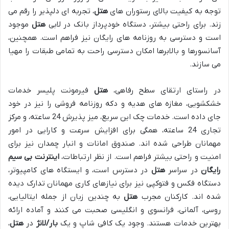
توجه به کیفیت بالای رستوران های
هتل
، تجربه ای دلپذیر را رقم می
زند. برای راحتی بیشتر، دستگاه خودپرداز بانک در لابی
هتل
موجود
است و دسترسی به روزنامه های رایگان نیز فراهم است. همچنین،
آسانسورها و بالابرها امکان دسترسی راحت به تمامی طبقات را مهیا
می سازند.
در راستای ارتقای سطح رفاهی،
هتل
فیرمونت پلیسر خدمات
خشکشویی، مغازه های هدیه و دکه روزنامه فروشی را نیز در خود
جای داده است. خدمات چک این سریع، میز پذیرش 24 ساعته، و مرکز
تجاری 24 ساعته، همگی برای افزایش سرعت و کارایی در امور
مهمانان طراحی شده اند. صندوق امانات و انبار چمدان نیز برای
امنیت و راحتی بیشتر فراهم است. از نظر ارتباطات،
اینترنت بی سیم
رایگان
در سراسر
هتل
در دسترس است، و ایستگاه های کامپیوتر،
دستگاه فکس و فتوکپی نیز برای نیازهای کاری مهمانان تدارک دیده
شده اند. کارکنان مجرب
هتل
به چندین زبان از جمله ایتالیایی،
روسی، آلمانی، فرانسوی و انگلیسی صحبت می کنند و آماده ارائه
بهترین خدمات هستند. وجود یک کافی شاپ و یک
بار/لانژ
در
هتل
،