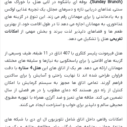
(Sunday Brunch)
، بوفه ای باشکوه در لابی هتل، با خوراک های
سنتی، غذاهای دریایی تازه و دسرهای مجلل، یک تجربه غذایی لوکس
و به یادماندنی را برای مهمانان رقم می زند. این تنوع در گزینه های
غذاخوری، به مهمانان اجازه می دهد تا در طول اقامت خود، از بهترین
طعم ها و فضاهای دلپذیر لذت ببرند و بخش مهمی از
امکانات
تفریحی
هتل را تشکیل می دهد.
هتل فیرمونت پلیسر کلگری با 407 اتاق در 11 طبقه، طیف وسیعی از
گزینه های اقامتی را برای پاسخگویی به نیازها و سلیقه های مختلف
مهمانان ارائه می دهد. هر یک از اتاق های این
هتل 4 ستاره
با دقت
فراوان طراحی شده اند تا نهایت راحتی و آسایش را برای ساکنین
فراهم آورند. تمامی اتاق ها مجهز به سیستم گرمایش با امکان
کنترل از راه دور هستند که دمای مطلوب را در هر فصلی از سال
تضمین می کند. ملافه های تمیز و ضد آلرژی، همراه با تهویه مطبوع،
محیطی سالم و دلپذیر برای خواب و استراحت ایجاد می کنند.
امکانات رفاهی داخل اتاق شامل تلویزیون ال ای دی با شبکه های
متنوع جهانی، روزنامه های رایگان برای مطالعه روزانه، و یک میز