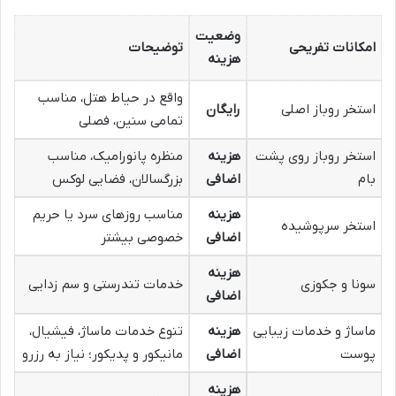
وضعیت
امکانات تفریحی
توضیحات
هزینه
واقع در حیاط هتل، مناسب
استخر روباز اصلی
رایگان
تمامی سنین، فصلی
استخر روباز روی پشت
هزینه
منظره پانورامیک، مناسب
بام
اضافی
بزرگسالان، فضایی لوکس
هزینه
مناسب روزهای سرد یا حریم
استخر سرپوشیده
اضافی
خصوصی بیشتر
هزینه
سونا و جکوزی
خدمات تندرستی و سم زدایی
اضافی
ماساژ و خدمات زیبایی
هزینه
تنوع خدمات ماساژ، فیشیال،
پوست
اضافی
مانیکور و پدیکور؛ نیاز به رزرو
هزینه