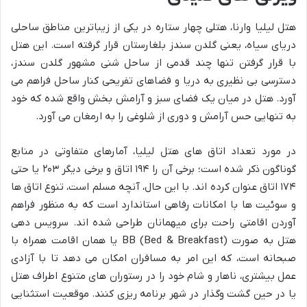
هتل لیلیا وارنا، هتلی چهار ستاره در یکی از زیباترین مناطق ساحلی
دریای سیاه، یعنی گلدن سندز بلغارستان قرار گرفته است. این هتل
با قرار گرفتن تنها چند قدمی از ساحل شنی مشهور گلدن سندز،
دسترسی بی نظیری به دریا و فضاهای تفریحی کنار ساحل فراهم می
آورد. هتل در میان یک فضای سبز و آرامش بخش واقع شده که خود
به تنهایی حس آرامش و دوری از شلوغی را به ارمغان می آورد.
در مورد تعداد اتاق های هتل لیلیا، آمارهای متفاوتی در منابع
گوناگون ذکر شده است؛ برخی آن را ۱۹۴ اتاق و برخی دیگر ۲۰۳ یا حتی
۱۷۴ اتاق عنوان کرده اند. با این حال، آنچه مسلم است، تنوع اتاق ها
و سوئیت ها با امکانات رفاهی استاندارد است که به منظور فراهم
آوردن اقامتی راحت برای میهمانان طراحی شده اند. سرویس دهی
هتل به صورت BB (Bed & Breakfast) یا همان اقامت همراه با
صبحانه است، که این امر به مسافران امکان می دهد تا با آزادی
عمل بیشتری، ناهار و شام خود را در رستوران های متنوع اطراف هتل
یا در حین گشت وگذار در شهر برنامه ریزی کنند. موقعیت استثنایی