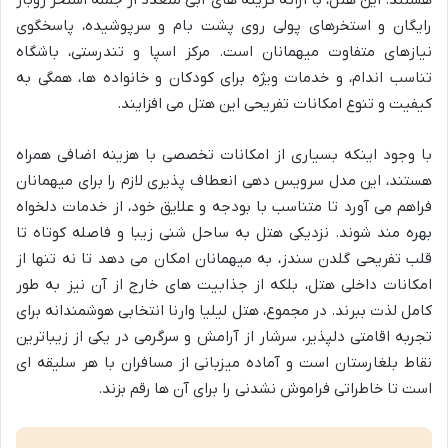
هستند. این هتل، با ارائه گزینه های آبی متعدد از جمله استخر روباز
رایگان و استخرهای پولی روی پشت بام و سرپوشیده، پاسخگوی
نیازهای متفاوت میهمانان است. مرکز اسپا و تندرستی، باشگاه
تناسب اندام، و خدمات ویژه برای کودکان و خانواده ها، همگی به
کیفیت و تنوع امکانات تفریحی این هتل می افزایند.
با وجود اینکه بسیاری از امکانات تخصصی با هزینه اضافی همراه
هستند، این مدل سرویس دهی انعطاف پذیری لازم را برای میهمانان
فراهم می آورد تا متناسب با بودجه و علایق خود، از خدمات دلخواه
بهره مند شوند. نزدیکی هتل به ساحل شنی زیبا و فاصله کوتاه تا
قلب تفریحی گلدن سندز، به میهمانان امکان می دهد تا نه تنها از
امکانات داخلی هتل، بلکه از جذابیت های خارج از آن نیز به طور
کامل لذت ببرند. در مجموع، هتل لیلیا وارنا انتخابی هوشمندانه برای
تجربه اقامتی دلپذیر، سرشار از آرامش و سرگرمی در یکی از زیباترین
نقاط بلغارستان است و آماده میزبانی از مسافران با هر سلیقه ای
است تا خاطراتی فراموش نشدنی را برای آن ها رقم بزند.