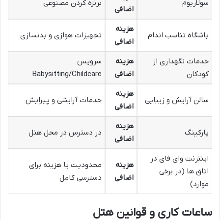
سولاریوم
برنزه کردن مصنوعی
اضافی
هزینه
باشگاه تناسب اندام
تجهیزات هوازی و بدنسازی
اضافی
خدمات نگهداری از
هزینه
سرویس
کودکان
اضافی
Babysitting/Childcare
هزینه
سالن آرایش و زیبایی
خدمات آرایشی و پیرایش
اضافی
هزینه
پارکینگ
در دسترس در محل هتل
اضافی
اینترنت وای فای در
هزینه
محدودیت یا هزینه برای
اتاق ها (در برخی
اضافی
دسترسی کامل
موارد)
ساعات کاری و قوانین هتل