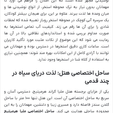
نوشیدنی مجهز شده است، که این امکان را فراهم می آورد تا
مهمانان بدون نیاز به ترک محوطه استخر، از انواع نوشیدنی ها و
میان وعده ها لذت ببرند. علاوه بر این، برای هیجان بیشتر کودکان،
یک سرسره آبی کوچک در محوطه استخر روباز تعبیه شده که لحظات
شادی را برای آن ها رقم می زند. کیفیت آب تمامی استخرها به
صورت مداوم بررسی شده و استانداردهای نظافتی بالا در آن ها
رعایت می شود که این موضوع از نکات مثبت مورد تأکید کاربران
است. ساعات کاری دقیق استخرها در دسترس بوده و مهمانان می
توانند با آزادی کامل از این امکانات بهره مند شوند؛ همچنین، نیازی
به استفاده از کلاه شنا در استخرها وجود ندارد.
ساحل اختصاصی هتل: لذت دریای سیاه در
چند قدمی
یکی از مزایای برجسته هتل ملیا گراند هرمیتیج، دسترسی آسان و
سریع به ساحل اختصاصی آن است. این هتل تنها ۱۰۰ متر با ساحل
گلدن سندز فاصله دارد و مسیری زیبا و دلنشین، مهمانان را به این
محدوده ساحلی هدایت می کند.
ساحل اختصاصی ملیا هرمیتیج