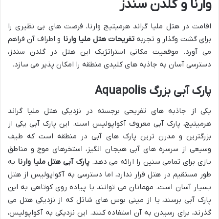
وارنا و گلدن سندز
اقامت در هتل ملیا گراند هرمیتیج وارنا، فرصت های بی نظیری را
برای گشت وگذار و تجربه
تفریحات هتل ملیا وارنا
و اطراف آن فراهم
می آورد. موقعیت مکانی استراتژیک این هتل در گلدن سندز،
دسترسی آسان به جاذبه های کلیدی منطقه را امکان پذیر می سازد.
پارک آبی بزرگ Aquapolis
یکی از جاذبه های تفریحی برجسته در نزدیکی هتل ملیا گراند
هرمیتیج، پارک آبی معروف آکواپولیس است. این پارک آبی یکی از
بزرگترین و مدرن ترین پارک های آبی در منطقه است که طیف
وسیعی از سرسره های آبی هیجان انگیز، استخرهای موج و مناطق
بازی برای تمامی سنین را ارائه می دهد.
پارک آبی هتل ملیا وارنا
به
طور مستقیم در هتل قرار ندارد، اما دسترسی به آکواپولیس از هتل
بسیار آسان است. مهمانان می توانند با پیاده روی کوتاهی به این
پارک آبی برسند، یا از مینی بوس های شاتل که از نزدیکی هتل می
گذرند، برای رسیدن به آن استفاده کنند. این نزدیکی به آکواپولیس،