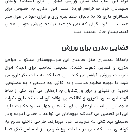
درک این نیاز، یک سالن ورزشی مجهز را برای استفاده رایگان
میهمانان خود ت فراهم آورده است. این امکان، به خصوص برای
مسافران کاری که به دنبال حفظ بهره وری و انرژی خود در طول سفر
هستند، یا گردشگرانی که نمی خواهند برنامه ورزشی خود را مختل
کنند، بسیار حائز اهمیت است.
فضایی مدرن برای ورزش
باشگاه بدنسازی هتل هالیدی این سوسچوسکای مسکو با طراحی
مدرن و فضایی دعوت کننده، محیطی مناسب برای انجام انواع
تمرینات ورزشی فراهم می کند. این فضا که به دقت نگهداری می
شود، با تهویه مطبوع مناسب و نور کافی، چه طبیعی و چه مصنوعی،
تجربه ای دلپذیر را برای ورزشکاران به ارمغان می آورد. یکی از نقاط
قوت این سالن،
تمیزی و نظافت بی وقفه
آن است که طبق نظرات
میهمانان، از استانداردهای بالای یک هتل چهار ستاره حکایت دارد.
این امر تضمین می کند که میهمانان می توانند با خیالی آسوده و در
محیطی بهداشتی به تمرینات خود بپردازند. طراحی داخلی سالن به
گونه ای است که حتی در ساعات اوج شلوغی نیز احساس تنگی فضا