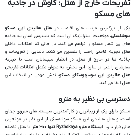
تفریحات خارج از هتل: کاوش در جاذبه
های مسکو
یکی از بزرگترین مزیت های اقامت در
هتل هالیدی این مسکو
سوشفسکی
، موقعیت استراتژیک آن است که دسترسی آسان به جاذبه
های بی شمار مسکو را فراهم می کند. در حالی که امکانات داخلی
هتل تجربه اقامتی راحت را تضمین می کنند، دنیایی از تفریحات و
جاذبه ها در خارج از هتل، در انتظار میهمانان است تا تجربه
سفرشان را غنی تر سازد. این بخش، به عنوان مکمل
امکانات تفریحی
هتل هالیدی این سوسچوسکای مسکو
، نقش مهمی در انتخاب این
هتل ایفا می کند.
دسترسی بی نظیر به مترو
مسکو دارای یکی از زیباترین و کارآمدترین سیستم های متروی جهان
است، و هتل هالیدی این مسکو سوشفسکی از این نظر در موقعیتی
عالی قرار دارد.
ایستگاه مترو Ryzhskaya تنها ۳۰۰ متر
با هتل فاصله
دارد، که به معنای دسترسی کمتر از پنج دقیقه ای با پای پیاده است.