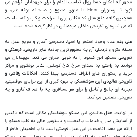
مجهز که امکان حفظ روال تناسب اندام را برای میهمانان فراهم می
آورد تا رستوران Floor با منوی متنوع و صبحانه بوفه غنی، و
همچنین کافه دنج هتل که مکانی برای استراحت و گپ و گفت است،
تمامی نیازهای تفریحی داخلی میهمانان در نظر گرفته شده است.
علی رغم عدم وجود استخر یا اسپا، دسترسی آسان و سریع هتل به
شبکه مترو و نزدیکی آن به مشهورترین جاذبه های تاریخی، فرهنگی و
تفریحی مسکو، این کمبود را به خوبی جبران می کند. میهمانان می
توانند به راحتی به میدان سرخ، کاخ کرملین، تئاتر بولشوی و مراکز
خرید و رستوران های اطراف دسترسی پیدا کنند.
امکانات رفاهی و
تفریحی هالیدی این سوشفسکی
با بهره گیری از این مزایای موقعیتی،
تجربه ای جامع و کامل را برای هر مسافری، چه با اهداف کاری و چه
تفریحی، تضمین می کند.
در نهایت، هتل هالیدی این مسکو سوشفسکی مکانی است که ترکیبی
از آسایش مدرن، خدمات باکیفیت و دسترسی عالی به قلب مسکو را
ارائه می دهد. اقامت در این هتل، فرصتی است تا با اطمینان خاطر از
جنبه های رفاهی، به کاوش در زیبایی ها و پویایی های مسکو