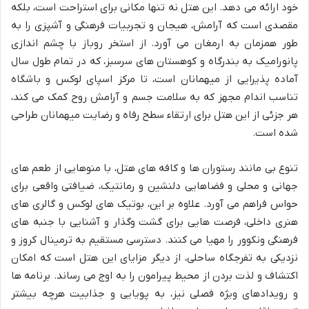
خود ارائه می دهد. این هتل نه تنها مکانی برای استراحت است، بلکه
مقصدی است که آرامش، هیجان و تجربیات فرهنگی و آشپزی را به
طور همزمان به ارمغان می آورد. از استخر روباز با چشم اندازی
پانورامیک به بندرگاه و کوهستان های سرسبز، که در تمام طول سال
آماده پذیرایی از میهمانان است، تا مرکز اسپای لوکس و باشگاه
تناسب اندام مجهز که به سلامت جسم و آرامش روح کمک می کند،
هر جزئی از این هتل برای ارتقاء سطح رفاه و رضایت میهمانان طراحی
شده است.
تنوع بی مانند رستوران ها و کافه های هتل، با منوهایی از طعم های
جهانی و محلی و فضاهایی دلنشین و رمانتیک، ضیافتی واقعی برای
حواس فراهم می آورد. علاوه بر این، بوتیک های لوکس و گالری های
هنری داخلی، فرصت هایی برای گشت وگذار و آشنایی با جنبه های
فرهنگی ونکوور را مهیا می کنند. دسترسی مستقیم به ترمینال کروز و
نزدیکی به تفرجگاه ساحلی، از دیگر مزایای این هتل است که امکان
اکتشاف و لذت بردن از محیط پیرامون را به اوج می رساند. برنامه ها
و رویدادهای ویژه فصلی نیز، به پویایی و جذابیت هرچه بیشتر