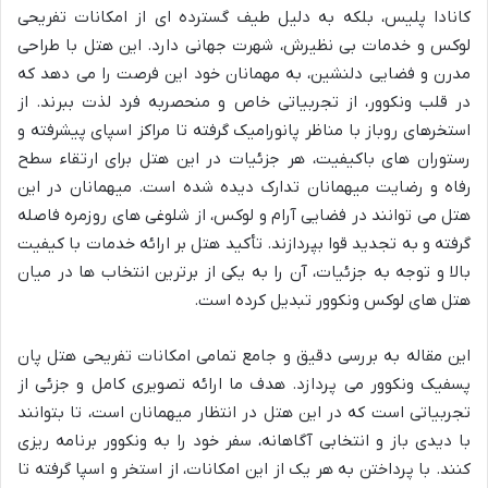
کانادا پلیس، بلکه به دلیل طیف گسترده ای از امکانات تفریحی
لوکس و خدمات بی نظیرش، شهرت جهانی دارد. این هتل با طراحی
مدرن و فضایی دلنشین، به مهمانان خود این فرصت را می دهد که
در قلب ونکوور، از تجربیاتی خاص و منحصربه فرد لذت ببرند. از
استخرهای روباز با مناظر پانورامیک گرفته تا مراکز اسپای پیشرفته و
رستوران های باکیفیت، هر جزئیات در این هتل برای ارتقاء سطح
رفاه و رضایت میهمانان تدارک دیده شده است. میهمانان در این
هتل می توانند در فضایی آرام و لوکس، از شلوغی های روزمره فاصله
گرفته و به تجدید قوا بپردازند. تأکید هتل بر ارائه خدمات با کیفیت
بالا و توجه به جزئیات، آن را به یکی از برترین انتخاب ها در میان
هتل های لوکس ونکوور تبدیل کرده است.
این مقاله به بررسی دقیق و جامع تمامی امکانات تفریحی هتل پان
پسفیک ونکوور می پردازد. هدف ما ارائه تصویری کامل و جزئی از
تجربیاتی است که در این هتل در انتظار میهمانان است، تا بتوانند
با دیدی باز و انتخابی آگاهانه، سفر خود را به ونکوور برنامه ریزی
کنند. با پرداختن به هر یک از این امکانات، از استخر و اسپا گرفته تا