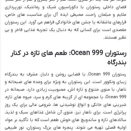
فضای داخلی رستوران با دکوراسیون شیک و رمانتیک، نورپردازی
ملایم و مبلمان راحت، محیطی ایده آل برای مناسبت های خاص،
قرارهای عاشقانه یا جشن های خانوادگی فراهم می آورد. این رستوران
مقصدی است برای کسانی که به دنبال یک تجربه غذایی فاخر و بی
نظیر هستند.
رستوران Ocean 999: طعم های تازه در کنار
بندرگاه
رستوران Ocean 999، با فضایی روشن و دلباز، مشرف به بندرگاه
زیبای ونکوور است. این رستوران به ویژه برای وعده های صبحانه و
ناهار، با منوی متنوع و تازه اش، محبوبیت زیادی دارد. صبحانه در
Ocean 999، با مجموعه ای از گزینه های گرم و سرد، میوه های تازه،
شیرینی های خانگی و انواع نوشیدنی ها، شروعی عالی برای یک روز
پرانرژی است. برای ناهار نیز، منوی آن شامل غذاهای سبک و لذیذ،
سالادهای تازه و ساندویچ های خوش طعم است که با تأکید بر مواد
اولیه فصلی تهیه می شوند. پنجره های بزرگ رستوران، نور طبیعی