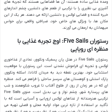
وعده غذایی ساده هستند؛ آن ها فضاهایی هستند که تجربه های
آشپزی بی نظیری را با ترکیبی از طعم های دلنشین، چشم اندازهای
خیره کننده و فضایی لوکس و دلنشین ارائه می دهند. هر یک از این
مکان ها، با ویژگی های خاص خود، ضیافتی واقعی برای حواس
میهمانان به ارمغان می آورند.
رستوران Five Sails: اوج تجربه غذایی با
منظره ای رویایی
رستوران Five Sails در هتل پان پسفیک ونکوور، نمادی از غذاخوری
لوکس و تجربه ای فراموش نشدنی است. این رستوران با موقعیت
استثنایی خود، بهترین نقطه دید به میدان کانادا، اسکله ونکوور،
پارک استنلی و کوهستان های سرسبز ساحلی را فراهم می کند. منظره
ای که در هر زمان از روز، از طلوع آفتاب تا غروب شکوهمند و شب
های پرستاره شهر، چشم نواز و بی بدیل است. منوی Five Sails
ترکیبی هنرمندانه از غذاهای لوکس اروپایی و آسیایی است که با
تأکید بر استفاده از تازه ترین مواد اولیه محلی و فصلی تهیه می
شوند. هر غذا یک اثر هنری است، هم از نظر بصری و هم از نظر طعم.