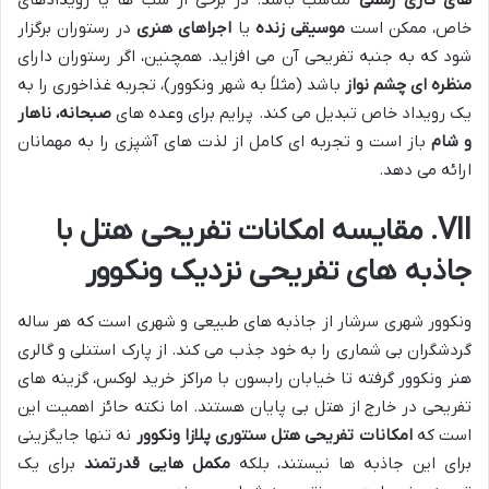
های کاری رسمی
مناسب باشد. در برخی از شب ها یا رویدادهای
خاص، ممکن است
موسیقی زنده
یا
اجراهای هنری
در رستوران برگزار
شود که به جنبه تفریحی آن می افزاید. همچنین، اگر رستوران دارای
منظره ای چشم نواز
باشد (مثلاً به شهر ونکوور)، تجربه غذاخوری را به
یک رویداد خاص تبدیل می کند. پرایم برای وعده های
صبحانه، ناهار
و شام
باز است و تجربه ای کامل از لذت های آشپزی را به مهمانان
ارائه می دهد.
VII. مقایسه امکانات تفریحی هتل با
جاذبه های تفریحی نزدیک ونکوور
ونکوور شهری سرشار از جاذبه های طبیعی و شهری است که هر ساله
گردشگران بی شماری را به خود جذب می کند. از پارک استنلی و گالری
هنر ونکوور گرفته تا خیابان رابسون با مراکز خرید لوکس، گزینه های
تفریحی در خارج از هتل بی پایان هستند. اما نکته حائز اهمیت این
است که
امکانات تفریحی هتل سنتوری پلازا ونکوور
نه تنها جایگزینی
برای این جاذبه ها نیستند، بلکه
مکمل هایی قدرتمند
برای یک