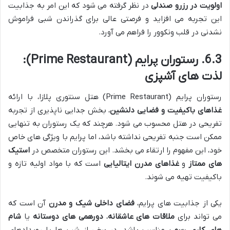
اولویت در رزرو صندلی
در نظر گرفته می شود که این امر به جذابیت
این تجربه می افزاید و فرصتی عالی برای گذراندن شبی فراموش
نشدنی در قلب ونکوور را فراهم می آورد.
6.3. رستوران پرایم (Prime Restaurant):
لذت های آشپزی
رستوران پرایم (Prime Restaurant) هتل سنتوری پلازا، با ارائه
غذاهای باکیفیت و فضایی دلنشین
، بخش جدایی ناپذیری از تجربه
تفریحی در هتل محسوب می شود. هرچند که یک رستوران به تنهایی
ممکن است جنبه تفریحی نداشته باشد، اما پرایم با ویژگی های خاص
خود، این مفهوم را ارتقاء می بخشد. این رستوران متخصص در
استیک
های ممتاز
و
غذاهای مدرن ایتالیایی
است که با مواد اولیه تازه و
باکیفیت تهیه می شوند.
یکی از جذابیت های پرایم،
فضای داخلی شیک و مدرن
آن است که
می تواند برای
ملاقات های عاشقانه
،
دورهمی های دوستانه
یا
شام