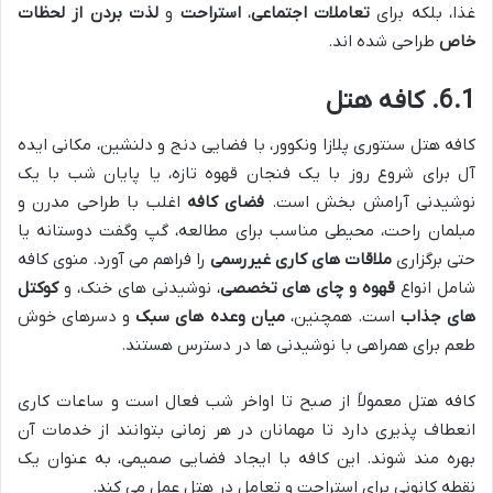
غذا، بلکه برای
تعاملات اجتماعی
،
استراحت
و
لذت بردن از لحظات
خاص
طراحی شده اند.
6.1. کافه هتل
کافه هتل سنتوری پلازا ونکوور، با فضایی دنج و دلنشین، مکانی ایده
آل برای شروع روز با یک فنجان قهوه تازه، یا پایان شب با یک
نوشیدنی آرامش بخش است.
فضای کافه
اغلب با طراحی مدرن و
مبلمان راحت، محیطی مناسب برای مطالعه، گپ وگفت دوستانه یا
حتی برگزاری
ملاقات های کاری غیررسمی
را فراهم می آورد. منوی کافه
شامل انواع
قهوه و چای های تخصصی
، نوشیدنی های خنک، و
کوکتل
های جذاب
است. همچنین،
میان وعده های سبک
و دسرهای خوش
طعم برای همراهی با نوشیدنی ها در دسترس هستند.
کافه هتل معمولاً از صبح تا اواخر شب فعال است و ساعات کاری
انعطاف پذیری دارد تا مهمانان در هر زمانی بتوانند از خدمات آن
بهره مند شوند. این کافه با ایجاد فضایی صمیمی، به عنوان یک
نقطه کانونی برای استراحت و تعامل در هتل عمل می کند.