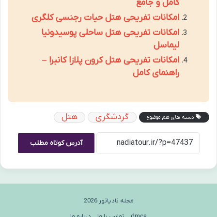
کامل و جامع
امکانات تفریحی هتل حیات رجنسی کلگری
امکانات تفریحی هتل ساحلی پوسیدونیا
لیماسل
امکانات تفریحی هتل کرون پلازا کانبرا –
راهنمای کامل
گردشگری
هتل
دسته های هم موضوع
آدرس کوتاه مطلب
مجله نادیاتور 2026
dmca
تماس با ما
درباره ما