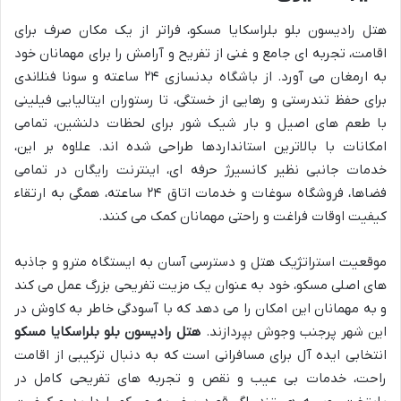
هتل رادیسون بلو بلراسکایا مسکو، فراتر از یک مکان صرف برای
اقامت، تجربه ای جامع و غنی از تفریح و آرامش را برای مهمانان خود
به ارمغان می آورد. از باشگاه بدنسازی ۲۴ ساعته و سونا فنلاندی
برای حفظ تندرستی و رهایی از خستگی، تا رستوران ایتالیایی فیلینی
با طعم های اصیل و بار شیک شور برای لحظات دلنشین، تمامی
امکانات با بالاترین استانداردها طراحی شده اند. علاوه بر این،
خدمات جانبی نظیر کانسیرژ حرفه ای، اینترنت رایگان در تمامی
فضاها، فروشگاه سوغات و خدمات اتاق ۲۴ ساعته، همگی به ارتقاء
کیفیت اوقات فراغت و راحتی مهمانان کمک می کنند.
موقعیت استراتژیک هتل و دسترسی آسان به ایستگاه مترو و جاذبه
های اصلی مسکو، خود به عنوان یک مزیت تفریحی بزرگ عمل می کند
و به مهمانان این امکان را می دهد که با آسودگی خاطر به کاوش در
این شهر پرجنب وجوش بپردازند.
هتل رادیسون بلو بلراسکایا مسکو
انتخابی ایده آل برای مسافرانی است که به دنبال ترکیبی از اقامت
راحت، خدمات بی عیب و نقص و تجربه های تفریحی کامل در