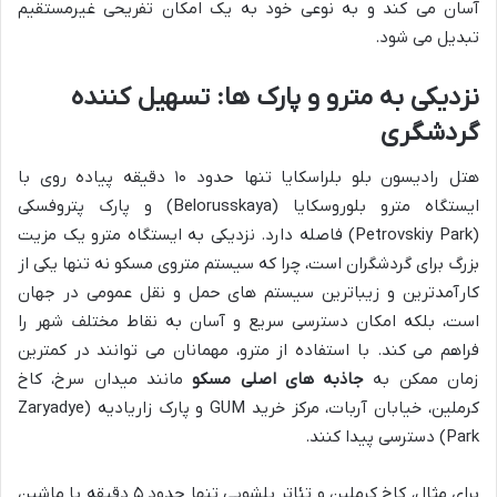
آسان می کند و به نوعی خود به یک امکان تفریحی غیرمستقیم
تبدیل می شود.
نزدیکی به مترو و پارک ها: تسهیل کننده
گردشگری
هتل رادیسون بلو بلراسکایا تنها حدود ۱۰ دقیقه پیاده روی با
ایستگاه مترو بلوروسکایا (Belorusskaya) و پارک پتروفسکی
(Petrovskiy Park) فاصله دارد. نزدیکی به ایستگاه مترو یک مزیت
بزرگ برای گردشگران است، چرا که سیستم متروی مسکو نه تنها یکی از
کارآمدترین و زیباترین سیستم های حمل و نقل عمومی در جهان
است، بلکه امکان دسترسی سریع و آسان به نقاط مختلف شهر را
فراهم می کند. با استفاده از مترو، مهمانان می توانند در کمترین
زمان ممکن به
جاذبه های اصلی مسکو
مانند میدان سرخ، کاخ
کرملین، خیابان آربات، مرکز خرید GUM و پارک زاریادیه (Zaryadye
Park) دسترسی پیدا کنند.
برای مثال، کاخ کرملین و تئاتر بلشویی تنها حدود ۵ دقیقه با ماشین