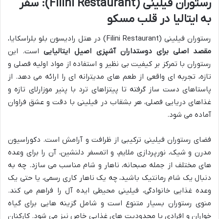
رستوران فیلینی (Filini Restaurant): سفر
به ایتالیا در قلب مسکو
رستوران فیلینی (Filini Restaurant) در هتل رادیسون بلو بلراسکایا،
مقصد اصلی برای دوستداران آشپزی اصیل ایتالیایی
است. این
رستوران با تمرکز بر کیفیت بی نظیر و استفاده از مواد اولیه فصلی و
تازه، تجربه ای واقعی از طعم های مدیترانه ای را ارائه می دهد. از
پاستاهای دست ساز گرفته تا پیتزاهای ترد با پنیر موزارلای تازه و
غذاهای دریایی فصلی، هر بشقاب در فیلینی با دقت و عشق فراوان
آماده می شود.
فضای رستوران فیلینی ترکیبی از ظرافت و آرامش است. دکوراسیون
مدرن و شیک، نورپردازی ملایم، و اتمسفر دلنشین، آن را برای وعده
های مختلف از جمله صبحانه، ناهار و شام مناسب می سازد. چه به
دنبال یک شام رمانتیک باشید، چه یک ناهار کاری رسمی، یا حتی یک
وعده غذایی خانوادگی، فیلینی محیطی ایده آل را فراهم می کند.
منوی رستوران بسیار متنوع است و شامل گزینه هایی برای گیاه
خواران و افرادی با محدودیت های غذایی خاص نیز می شود. کارکنان