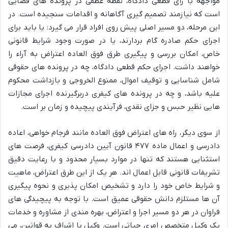
مواجهه با رأی قطعی دادگاه، نقطه عطفی در پرونده های قضایی
است که نیازمند تصمیم گیری آگاهانه و اقدامات سنجیده است. در
این مرحله، دو مسیر اصلی پیش روی افراد قرار می گیرد: یا باید برای
اجرای حکم صادره گام بردارند، یا در صورت وجود شرایط قانونی
خاص، امکان بررسی و پیگیری طرق فوق العاده اعتراض به آراء را
خواهند داشت. اجرای حکم قطعی دادگاه، چه در پرونده های حقوقی
شامل شناسایی و توقیف اموال، ممنوع الخروجی و بازداشت محکوم
علیه باشد، و چه در پرونده های کیفری دربرگیرنده اجرای مجازات
هایی نظیر حبس و جزای نقدی، فرآیندی پیچیده و زمان بر است.
از سوی دیگر، راه های اعتراض فوق العاده مانند فرجام خواهی، اعاده
دادرسی و اعمال ماده ۴۷۷ قانون آیین دادرسی کیفری، فرصت های
استثنایی هستند که تنها در موارد بسیار محدود و با رعایت دقیق
تشریفات قانونی قابل اعمال اند. هر یک از این طرق اعتراض، ماهیت
و شرایط خاص خود را دارد و تشخیص امکان پذیری و نحوه پیگیری
آن ها مستلزم دانش حقوقی عمیق است. با توجه به پیچیدگی های
فراوان در هر دو مسیر اجرا و اعتراض، بهره مندی از مشاوره و خدمات
یک وکیل متخصص امری حیاتی است. وکیل با اشراف به قوانین، می