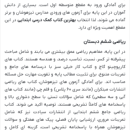
برای آمادگی ورود به مقطع متوسطه اول است. بسیاری از دانش
آموزان در این پایه برای آزمون های ورودی مدارس تیزهوشان و برتر
آماده می شوند، لذا انتخاب
بهترین کتاب کمک درسی ابتدایی
در این
مقطع اهمیت ویژه ای دارد.
ریاضی ششم دبستان
در این پایه، مفاهیم ریاضی عمق بیشتری می یابند و شامل مباحث
پیشرفته تر کسر، نسبت، تناسب، درصد، و هندسه هستند. کتاب های
کارپوچینو گاج و کتاب کار خیلی سبز با درسنامه های جامع و
تمرینات متنوع، برای تثبیت مطالب پایه و تقویت مهارت حل مسئله
مناسب اند. برای آمادگی آزمون های تیزهوشان، کتاب های ریاضی
انتشارات مبتکران (مانند سری ۶۰ پلاس) و قلم چی (مانند کتاب های
آبی و سه سطحی) که شامل سؤالات تستی با سطح دشواری بالا و
پاسخنامه های کاملاً تشریحی هستند، توصیه اکید می شوند. کتاب
ریاضی جامع ششم ابتدایی از انتشارات سیادت نیز که شامل
تمرینات مروری، ارزشیابی پایان فصلی، پیک های هفتگی و سوالات
تیزهوشان همراه با پاسخنامه تشریحی است، گزینه ای کامل و