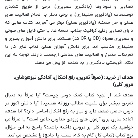
تصاویر و نمودارها (یادگیری تصویری)، برخی از طریق شنیدن
توضیحات (یادگیری شنیداری)، و برخی دیگر با انجام فعالیت های
عملی و حل مسئله (یادگیری عملی) بهتر می آموزند. کتاب هایی که
دارای تصاویر رنگی، گرافیک جذاب، نقشه ها، یا حتی فایل های صوتی
و تصویری همراه (CD یا QR کد) هستند، برای دانش آموزان بصری و
شنیداری مناسب اند. برای دانش آموزان عملی، کتاب های کار با
تمرینات متنوع و فعالیت های تعاملی ارجحیت دارند. توجه به این
نکته، اثربخشی یادگیری را به شدت افزایش می دهد.
هدف از خرید: (صرفاً تمرین، رفع اشکال، آمادگی تیزهوشان،
مرور کلی)
هدف شما از تهیه کتاب کمک درسی چیست؟ آیا صرفاً به دنبال
تمرین بیشتر برای تثبیت مطالب روزانه هستید؟ آیا دانش آموز در
درس خاصی ضعف دارد و نیاز به رفع اشکال اساسی دارد؟ آیا هدف،
آماده سازی برای آزمون های ورودی مدارس خاص است؟ یا صرفاً می
خواهید یک مرور کلی بر دروس داشته باشید؟ پاسخ به این سؤال،
نوع کتاب (کتاب کار، گام به گام، تست، یا جامع) را مشخص می کند.