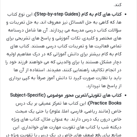
کند.
کتاب های گام به گام (Step-by-step Guides):
این نوع کتاب
ها، که گاهی به حل المسائل نیز معروف اند، به حل تمرینات و
سؤالات کتاب درسی مدرسه می پردازند. آن ها شامل درسنامه
های مختصر و کلیدی، نکات آموزشی و پاسخ های تشریحی برای
تمامی فعالیت ها و تمرینات کتاب درسی هستند. کتاب های
گام به گام بیشتر برای دانش آموزانی که در درک مفاهیم اولیه
دچار مشکل هستند یا برای والدینی که می خواهند فرزند خود را
در انجام تکالیف راهنمایی کنند، مفیدند. استفاده از آن ها
باید با نظارت صورت گیرد تا دانش آموز صرفاً به کپی برداری
از پاسخ ها نپردازد.
کتاب های تقویتی/تمرین محور موضوعی (Subject-Specific
Practice Books):
این کتاب ها تمرکز عمیقی بر یک درس
خاص (مانند ریاضی، فارسی، املا، علوم) یا حتی یک مبحث
خاص درون یک درس دارند. به عنوان مثال، کتاب های ویژه
دیکته شب یا کتاب های تقویت مهارت های خوانداری. این
منابع برای رفع ضعف های خاص در یک درس یا تقویت ویژه در