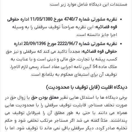
مستندات این دیدگاه شامل موارد زیر است:
نظریه مشورتی شماره 4740/7 مورخ 11/05/1380 اداره حقوقی
قوه قضائیه:
این نظریه صراحتاً توقیف سرقفلی را به وسیله
اجرا جایز دانسته است.
نظریه مشورتی شماره 2222/96/7 مورخ 20/09/1396 اداره
حقوقی قوه قضائیه:
مجدداً تاکید می کند که سرقفلی و نیز حق
کسب، پیشه یا تجارت، حق مالی و دینی است و با عنایت به
ملاک ماده 54 آیین نامه اجرایی مفاد اسناد رسمی لازم الاجرا،
توقیف آن برای استیفای محکوم به بلامانع است.
دیدگاه اقلیت (قابل توقیف با محدودیت)
برخی دیدگاه ها با استدلال هایی نظیر
معلق بودن حق
یا زوال حق در
صورت تخلف مستاجر، قابلیت توقیف سرقفلی را با محدودیت هایی
همراه می دانند یا حتی به طور مطلق آن را غیرقابل توقیف می
پنداشتند. مثلاً گفته می شد اگر مستاجر مرتکب تخلفی شود و حکم
تخلیه صادر گردد، دیگر سرقفلی باقی نمی ماند تا توقیف شود. اما با