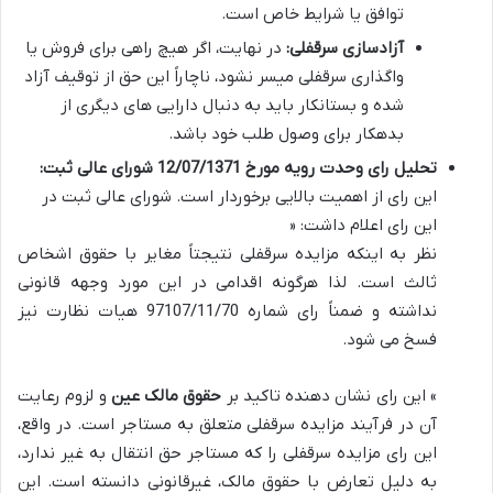
توافق یا شرایط خاص است.
آزادسازی سرقفلی:
در نهایت، اگر هیچ راهی برای فروش یا
واگذاری سرقفلی میسر نشود، ناچاراً این حق از توقیف آزاد
شده و بستانکار باید به دنبال دارایی های دیگری از
بدهکار برای وصول طلب خود باشد.
تحلیل رای وحدت رویه مورخ 12/07/1371 شورای عالی ثبت:
این رای از اهمیت بالایی برخوردار است. شورای عالی ثبت در
این رای اعلام داشت: «
نظر به اینکه مزایده سرقفلی نتیجتاً مغایر با حقوق اشخاص
ثالث است. لذا هرگونه اقدامی در این مورد وجهه قانونی
نداشته و ضمناً رای شماره 97107/11/70 هیات نظارت نیز
فسخ می شود.
» این رای نشان دهنده تاکید بر
حقوق مالک عین
و لزوم رعایت
آن در فرآیند مزایده سرقفلی متعلق به مستاجر است. در واقع،
این رای مزایده سرقفلی را که مستاجر حق انتقال به غیر ندارد،
به دلیل تعارض با حقوق مالک، غیرقانونی دانسته است. این