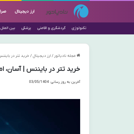
ارز دیجیتال
صرا
تکنولوژی
گردشگری و اقامتی
پزشکی
بین الملل
مجله نادیاتور
/
ارز دیجیتال
/
خرید تتر در بایننس 
خرید تتر در بایننس | آسان، ام
آخرین به روز رسانی: 03/05/1404