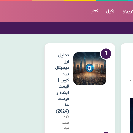
ریپتو
وکیل
کتاب
تحلیل
ارز
دیجیتال
بیت
کوین |
قیمت،
آینده و
فرصت
ها
(2024)
4
هفته
پیش