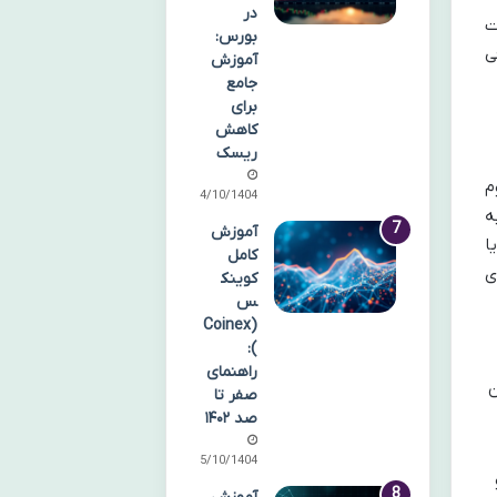
در
ت
بورس:
ی
آموزش
جامع
برای
کاهش
ریسک
م
14/10/1404
ر به
آموزش
ی) یا
کامل
ری
کوینک
س
(Coinex
):
راهنمای
ابت تضمین
صفر تا
صد ۱۴۰۲
15/10/1404