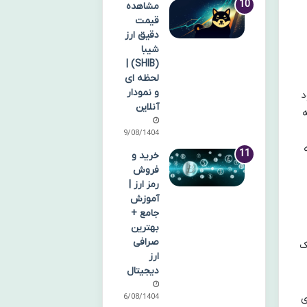
مشاهده
قیمت
دقیق ارز
شیبا
(SHIB) |
لحظه ای
و نمودار
د
آنلاین
ه
09/08/1404
ه
خرید و
فروش
رمز ارز |
آموزش
جامع +
بهترین
صرافی
ک
ارز
دیجیتال
ی
06/08/1404