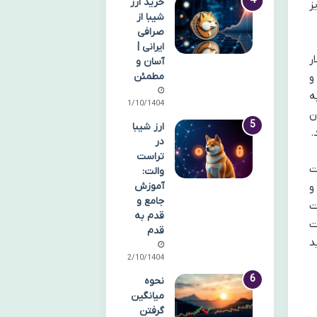
خرید ارز
ز
شیبا از
صرافی
ایرانی |
لار
آسان و
مطمئن
و
ه
11/10/1404
ن
ارز شیبا
.
در
تراست
ت
والت:
آموزش
و
جامع و
ت
قدم به
ت
قدم
د
12/10/1404
نحوه
میانگین
گرفتن