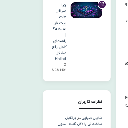
و
چرا
صرافی
هات
ی
بیت باز
نمیشه؟
|
راهنمای
کامل رفع
مشکل
Hotbit
ی
05/08/1404
ع
نظرات کاربران
،
شایان ضیایی
در
جرثقیل
ساختمانی با دکل ثابت : ستون