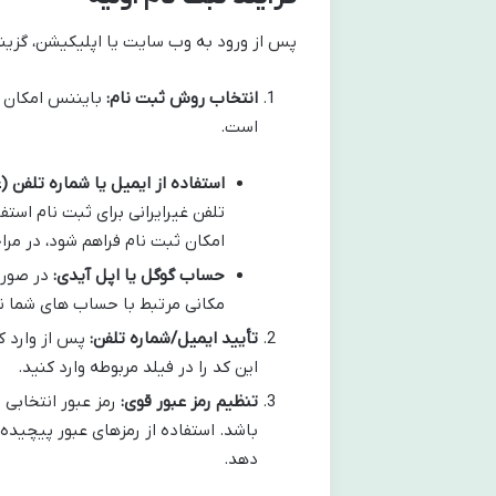
پس از ورود به وب سایت یا اپلیکیشن، گزینه ثبت نام (Sign Up) 
انتخاب روش ثبت نام:
بایننس امکان ثب
است.
استفاده از ایمیل یا شماره تلفن (غ
تلفن غیرایرانی برای ثبت نام استف
امکان ثبت نام فراهم شود، در مر
حساب گوگل یا اپل آیدی:
در صورت
مکانی مرتبط با حساب های شما نی
تأیید ایمیل/شماره تلفن:
پس از وارد کر
این کد را در فیلد مربوطه وارد کنید.
تنظیم رمز عبور قوی:
باشد. استفاده از رمزهای عبور پیچید
دهد.