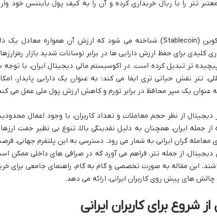
بر تتر را با ریال خریداری کرده و آن را به کیف پول بایننس خود واری
تتر، با نماد USDT، به عنوان یک استیبل کوین (Stablecoin) شناخته می شود که ارزش آن همواره معادل یک د
زاری کلیدی برای حفظ ارزش دارایی ها در برابر نوسانات شدید بازار رمزارزها 
یچیده تر تبدیل کرده است. در اکوسیستم مالی دیجیتال ایران، با توجه ب
، تتر نقش حیاتی تری ایفا می کند؛ به عنوان یک دارایی پایدار، امکا
 به عنوان یک سپر محافظ در برابر تورم و کاهش ارزش پول ملی عمل می کند
ز دیجیتال از نظر حجم معاملات و تعداد کاربران، با وجود اعمال محدودی
از جمله ایران، همچنان به دلیل نقدینگی بالا، تنوع بی نظیر جفت ارزها 
ای معامله گران ایرانی به شمار می رود. دسترسی به این پلتفرم جهانی، فرص
دیجیتال، از جمله تتر، فراهم می آورد که در صرافی های داخلی ممکن اس
اشند. این مقاله به صورت تخصصی و گام به گام، راهنمای جامعی برای خری
و چالش های پیش روی کاربران ایرانی، ارائه می دهد.
 شروع برای کاربران ایرانی