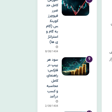
آموزش
کامل حد
ضرر
فیوچرز
کوینک
س (گام
به گام و
استراتژ
ی ها)
18/08/1404
قف
ز
سود هر
پیپ در
فارکس:
راهنمای
کامل
محاسبه
و کسب
درآمد
12/08/1404