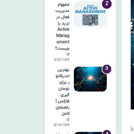
مفهوم
مدیریت
فعال در
ترید یا
Active
Manag
ement
چیست؟
15/02/1405
بهترین
اندیکاتو
ر برای
نوسان
گیری
فارکس |
راهنمای
کامل
08/10/1404
ا