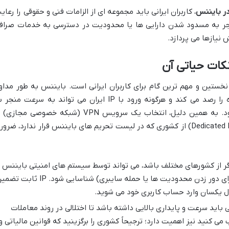
در بایننس
، کاربران ایرانی باید مجموعه ای از الزامات فنی و حقوقی را رعای
منجر به مسدود شدن دارایی ها یا محدودیت در دسترسی به خدمات صراف
نیازها می پردازد.
ثابت و غیرایرانی، نخستین و مهم ترین گام برای کاربران ایرانی است. بایننس به طور مداو
آدرس های IP مرتبط با مناطق تحریم شده را رصد می کند و هرگونه ورود با IP ایران می تواند به سرعت منج
شناسایی و مسدود شدن حساب کاربری شود. به همین دلیل، انتخاب یک سرویس VPN (شبکه خصوصی مجاز
VPS (سرور مجازی خصوصی) با IP ثابت (Dedicated IP) از کشوری که در لیست تحریم های بایننس قرار ندارد، ضرو
رر IP، حتی اگر از کشورهای مختلف باشد، می تواند توسط سیستم های امنیتی بایننس
به عنوان رفتار مشکوک (مانند تلاش برای دور زدن محدودیت ها یا حمله سایبری) شناسایی شود. IP ث
ل یکسان وارد حساب کاربری خود می شوید.
اید سرعت و پایداری بالایی داشته باشد تا اختلالی در روند معاملات
ری که IP آن را انتخاب می کنید نیز اهمیت دارد؛ ترجیحاً کشوری را برگزینید که قوانین مالیاتی و