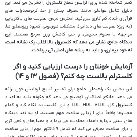
کمتر شناخته شده برای افزایش سطح کلسترول را تشریح می کند. این
دلایل شامل عواملی مانند مصرف بیش از حد کربوهیدرات های
فرآوری شده، کم کاری تیروئید، استرس مزمن، عفونت های باکتریایی
(به ویژه عفونت های دندانی)، مشکلات هورمونی، کمبود ریزمغذی ها،
مواجهه با سموم محیطی، و حتی کاهش وزن سریع هستند.
این
دیدگاه جامع، نشان می دهد که کلسترول بالا اغلب یک نشانه است،
نه خود بیماری، و باید به ریشه های اصلی آن پرداخت.
آزمایش خونتان را درست ارزیابی کنید و اگر
کلسترلم بالاست چه کنم؟ (فصول ۱۳ و ۱۴)
این بخش یک راهنمای جامع برای تفسیر نتایج آزمایش خون ارائه
می دهد. عانگع اصلانیان توضیح می دهد که چگونه باید به اعداد
کلسترول کل، LDL، HDL، VLDL و تری گلیسیرید نگاه کرد و کدام
معیارها واقعاً برای ارزیابی سلامت مهم هستند. او به نقد دیدگاه
های سنتی درباره «اعداد مطلوب» می پردازد و معیارهای واقعی تری
را برای سلامت معرفی می کند که شامل ۹ فاکتور مهم ارزیابی سلامت
است. این فصول، توصیه های کاربردی برای بهبود فاکتورهای خونی