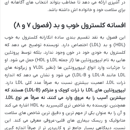
در آشپزی ارائه می دهد تا مخاطب بتواند انتخاب های آگاهانه ای
برای سلامت خود و خانواده اش داشته باشد.
افسانه کلسترول خوب و بد (فصول ۷ و ۸)
این فصول به نقد تقسیم بندی ساده انگارانه کلسترول به خوب
(HDL) و بد (LDL) اختصاص دارد. نویسنده توضیح می دهد که
کلسترول به خودی خود در خون وجود ندارد، بلکه توسط پروتئین
هایی به نام لیپوپروتئین ها (از جمله LDL و HDL) حمل می شود. او
با جزئیات وارد انواع لیپوپروتئین ها (نظیر VLDL و زیرگونه های
LDL مانند LDL-A و LDL-B) می شود و نشان می دهد که اندازه
ذرات LDL، اهمیت بیشتری نسبت به صرفاً عدد کلی LDL دارد.
لیپوپروتئین های LDL با ذرات کوچک و متراکم (LDL-B) هستند که
بیشترین آسیب را به عروق وارد می کنند، نه صرفاً هر نوع LDL.
همچنین، نویسنده به شاخص تری گلیسیرید به HDL اشاره می کند
و آن را به عنوان یکی از مهم ترین و دقیق ترین شاخص های سلامت
متابولیک و ریسک بیماری های قلبی-عروقی معرفی می کند. این
نسبت، دیدگاهی بسیار جامع تر و کاربردی تر از صرفاً اندازه گیری