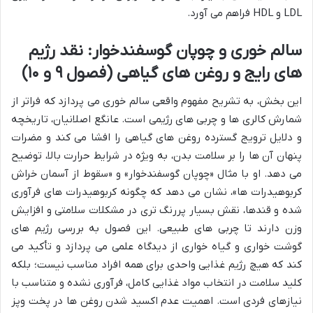
LDL و HDL فراهم می آورد.
سالم خوری و چوپان گوسفندخوار: نقد رژیم
های رایج و روغن های گیاهی (فصول ۹ و ۱۰)
این بخش، به تشریح مفهوم واقعی سالم خوری می پردازد که فراتر از
شمارش کالری ها و چربی های رژیمی است. عانگع اصلانیان، تاریخچه
و دلایل ترویج گسترده روغن های گیاهی را افشا می کند و مضرات
پنهان آن ها را بر سلامت بدن، به ویژه در شرایط حرارت بالا، توضیح
می دهد. او با مثال «چوپان گوسفندخوار» و «سقوط از آسمان خراش
کربوهیدرات ها»، نشان می دهد که چگونه کربوهیدرات های فرآوری
شده و قندها، نقش بسیار پررنگ تری در مشکلات سلامتی و افزایش
وزن دارند تا چربی های طبیعی. این فصول به بررسی رژیم های
گوشت خواری و گیاه خواری از دیدگاه علمی می پردازد و تأکید می
کند که هیچ رژیم غذایی واحدی برای همه افراد مناسب نیست؛ بلکه
کلید سلامت در انتخاب مواد غذایی کامل، فرآوری نشده و متناسب با
نیازهای فردی است. اهمیت عدم اکسید شدن روغن ها در پخت وپز