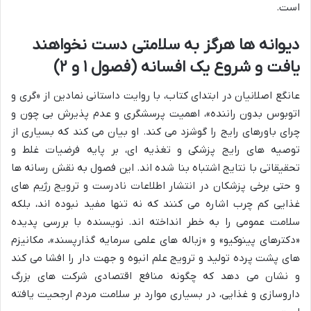
است.
دیوانه ها هرگز به سلامتی دست نخواهند
یافت و شروع یک افسانه (فصول ۱ و ۲)
عانگع اصلانیان در ابتدای کتاب، با روایت داستانی نمادین از «گری و
اتوبوس بدون راننده»، اهمیت پرسشگری و عدم پذیرش بی چون و
چرای باورهای رایج را گوشزد می کند. او بیان می کند که بسیاری از
توصیه های رایج پزشکی و تغذیه ای، بر پایه فرضیات غلط و
تحقیقاتی با نتایج اشتباه بنا شده اند. این فصول به نقش رسانه ها
و حتی برخی پزشکان در انتشار اطلاعات نادرست و ترویج رژیم های
غذایی کم چرب اشاره می کنند که نه تنها مفید نبوده اند، بلکه
سلامت عمومی را به خطر انداخته اند. نویسنده با بررسی پدیده
«دکترهای پینوکیو» و «زباله های علمی سرمایه گذارپسند»، مکانیزم
های پشت پرده تولید و ترویج علم انبوه و جهت دار را افشا می کند
و نشان می دهد که چگونه منافع اقتصادی شرکت های بزرگ
داروسازی و غذایی، در بسیاری موارد بر سلامت مردم ارجحیت یافته