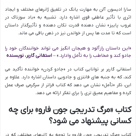
سارا ادیسون آلن به مهارت یانگ در تلفیق ژانرهای مختلف و ایجاد
اثری با تأثیر عاطفی قوی اشاره دارد. تشبیه به «باد سوزناک در
غروب پاییز» نشان دهنده قدرت تکان دهنده و تأثیرگذار داستان
است که تا مدت ها پس از خواندن نیز در ذهن باقی می ماند.
«این داستان رازآلود و هیجان انگیز می تواند خوانندگان خود را
جادو کند و مخاطب را به تأمل وادارد.» –
استفانی گاربر، نویسنده
استفانی گاربر بر توانایی کتاب در «جادو کردن» خواننده تأکید می
کند، که به جنبه های فانتزی و جادویی داستان اشاره دارد. علاوه بر
این، ذکر «تأمل» نشان می دهد که کتاب فراتر از سرگرمی صرف عمل
کرده و مفاهیم عمیق تری را برای تفکر ارائه می دهد.
کتاب «مرگ تدریجی جون فارو» برای چه
کسانی پیشنهاد می شود؟
کتاب «مرگ تدریجی جون فارو» با توجه به ژانرهای مختلفی که در