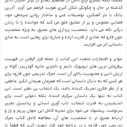
بخشد، بلکه بستری برای تأمل در مفاهیم تقدیر در برابر اختیار، تأثیر
گذشته بر حال و چگونگی شکل گیری هویت فراهم می آورد. آدرین
یانگ با نثر آهنگین، توصیفات غنی و ساختار روایی غیرخطی خود،
فضایی ملموس و پر از تعلیق خلق می کند که خواننده را تا پایان
درگیر نگه می دارد. شخصیت پردازی های عمیق، به ویژه شخصیت
جون فارو که نمادی از قدرت اراده و مبارزه برای رهایی است، به غنای
داستانی اثر می افزایند.
جوایز و افتخارات متعدد این کتاب، از جمله قرار گرفتن در فهرست
پرفروش ترین های نیویورک تایمز و نامزدی جایزه گودریدز، گواه بر
ارزش ادبی و محبوبیت بالای آن است. «مرگ تدریجی جون فارو» برای
هر کسی که به دنبال داستانی است که همزمان هیجان انگیز، عاطفی،
و از نظر فکری تحریک کننده باشد، یک انتخاب بی نظیر است. این
کتاب نه تنها یک داستان سرگرم کننده، بلکه دعوتی است برای
اندیشیدن به قدرت انتخاب، تاب آوری انسانی و پتانسیل تغییر
سرنوشت. پیشنهاد می شود برای تجربه کامل این جهان پررمز و راز و
ارتباط عمیق تر با شخصیت های آن، مطالعه کامل کتاب «مرگ
تدریجی جون فارو» را در برنامه خود قرار دهید؛ اثری که قطعاً تا