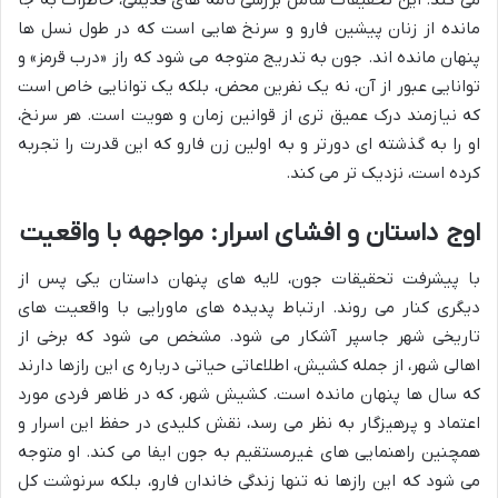
می کند. این تحقیقات شامل بررسی نامه های قدیمی، خاطرات به جا
مانده از زنان پیشین فارو و سرنخ هایی است که در طول نسل ها
پنهان مانده اند. جون به تدریج متوجه می شود که راز «درب قرمز» و
توانایی عبور از آن، نه یک نفرین محض، بلکه یک توانایی خاص است
که نیازمند درک عمیق تری از قوانین زمان و هویت است. هر سرنخ،
او را به گذشته ای دورتر و به اولین زن فارو که این قدرت را تجربه
کرده است، نزدیک تر می کند.
اوج داستان و افشای اسرار: مواجهه با واقعیت
با پیشرفت تحقیقات جون، لایه های پنهان داستان یکی پس از
دیگری کنار می روند. ارتباط پدیده های ماورایی با واقعیت های
تاریخی شهر جاسپر آشکار می شود. مشخص می شود که برخی از
اهالی شهر، از جمله کشیش، اطلاعاتی حیاتی درباره ی این رازها دارند
که سال ها پنهان مانده است. کشیش شهر، که در ظاهر فردی مورد
اعتماد و پرهیزگار به نظر می رسد، نقش کلیدی در حفظ این اسرار و
همچنین راهنمایی های غیرمستقیم به جون ایفا می کند. او متوجه
می شود که این رازها نه تنها زندگی خاندان فارو، بلکه سرنوشت کل