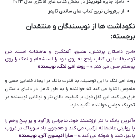
نامزد جایزه
گودریدز
در بخش کتاب های فانتزی سال ۲۰۲۳
از پرفروش ترین کتاب های
ساندی تایمز
نکوداشت ها از نویسندگان و منتقدان
برجسته:
«این داستان پرتنش، عمیق، آهنگین و عاشقانه است. من
توصیفات این کتاب راجع به بوی دود را استشمام و نمک را روی
پوستم حس می کنم.» –
روث امی لنگ، نویسنده
روث امی لنگ با این توصیف، به قدرت یانگ در ایجاد فضایی حسی و
ملموس اشاره می کند که خواننده را به طور کامل در دنیای داستان
غرق می کند. این نقل قول، بر کیفیت بالای نثر و توانایی نویسنده در
تحریک حواس خواننده تأکید دارد.
«آدرین یانگ با نثر ارزشمند خود، ماجرایی رازآلود و پر پیچ وخم را
با روایتی عاشقانه ترکیب می کند و همچون باد سوزناک در غروب
پاییز، شما را شوکه می کند.» –
سارا ادیسون آلن، نویسنده