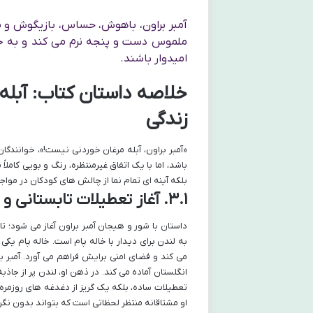
آمبر براون، باهوش، حساس، بازیگوش و سر
ملموس دست و پنجه نرم می کند و به خوا
امیدوار باشند.
خلاصه داستان کتاب: آبله 
زندگی
«آمبر براون، آبله مرغان خوردنی نیست!»، خوانندگان
باشد، اما با یک اتفاق غیرمنتظره، رنگ و بویی کامل
بلکه آینه ای تمام نما از چالش های کودکان در مو
۳.۱. آغاز تعطیلات تابستانی و رویای لندن
داستان با شور و هیجان آمبر براون آغاز می شود؛ تا
به لندن برای دیدار با خاله پام است. خاله پام ی
می کند و فضای امنی برایش فراهم می آورد. آمبر با
انگلستان آماده می کند. در ذهن او، لندن پر از ج
تعطیلات ساده، بلکه یک گریز از دغدغه های روزمره
او مشتاقانه منتظر لحظاتی است که بتواند بدون نگر