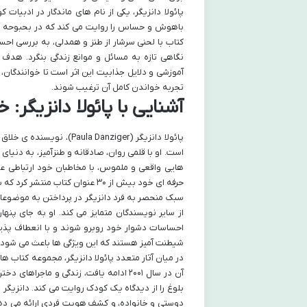
پائولا دانزیگر، یکی از نام های ماندگار در ادبیات
باهوش و حساس را روایت می کند که در بحبوحه چال
کتاب با لحنی سرشار از طنز و همدلی، به بررسی احسا
نگاهی تازه به مسائل و موانع زندگی بنگرد. هدف 
آموزشی و دلایل جذابیت این اثر است تا خوانندگان، 
تجربه خواندن کامل آن ترغیب شوند.
آشنایی با پائولا دانزیگر: 
پائولا دانزیگر (anziger
است. او با قلمی روان، صادقانه و طنزآمیز، به دن
حرفه ای خود بیش از ۳۰ عنوان کتاب منتشر کرد که بسیاری از آن ها جوایز متعددی را از آن خود ساختند.
سبک منحصر به فرد دانزیگر در پرداختن به موضوعات 
از سایر نویسندگان متمایز می کند. او به جای پنها
احساسات دشوار خود روبرو شوند و با انعطاف پذی
شیطنت آمیز هستند که این ویژگی ها باعث می شود خو
آن در سال ۲۰۰۱ ادامه یافت، زندگی و ماج
بلوغ را از دیدگاه یک کودک روایت می کند. دانزیگر
دوستی و خانواده، و کشف هویت فردی ارائه می دهد