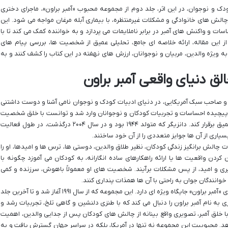
 کودک و نوجوان، در این اثر، جلد دوم از مجموعه محبوب «آمبر براون»، ماجرای دختری
ش های خانوادگی و مشکلات غیرمنتظره، با بیماری آبله مرغان مواجه می شود. این
سات و واکنش های آمبر در برابر ناملایمات می پردازد و به خواننده کمک می کند تا با
از این مقاله، ارائه خلاصه ای جامع، تحلیلی عمیق از شخصیت ها، بررسی پیام های
به ویژه والدین، مربیان و نوجوانان، ارزش های نهفته در این کتاب را کشف کنند و به
خالق دنیای واقعی آمبر براون
Paula D)، نویسنده ی خلاق و صاحب سبک آمریکایی، در دنیای ادبیات کودک و نوجوان نامی آشنا و دوست داشتنی
یای پیچیده احساسات و تجربیات کودکان و نوجوانان وارد شد و توانست با خلق شخصیت
هایی واقعی و ملموس، با مخاطبان خود ارتباطی عمیق برقرار کند. دانزیگر که متولد ۱۹۴۴ بود و در سال ۲۰۰۴ درگذشت، در طول فعالیت
چالش برانگیز زندگی کودکان، نظیر طلاق والدین، دوستی ها، ترس ها و امیدها، او را
ن کردن واقعیت ها یا ارائه راهکارهای ساده انگارانه، به کودکان می آموزد چگونه با
ری و امید، از پس مشکلات برآیند. شخصیت های او معمولاً باهوش، سرزنده و کمی
انندگان جوان به راحتی با آن ها همذات پنداری کنند.
در میان آثار متعدد پائولا دانزیگر، مجموعه کتاب های «آمبر براون» جایگاه ویژه ای دارد. این مجموعه که از سال ۱۹۹۱ آغاز شد و تا آخرین جلد
راهای دختری به نام آمبر براون را دنبال می کند که با طنزی دلنشین و گاهی تلخ، تجربیات رشد و
 با خلق آمبر، تصویری واقع بینانه از چالش های کودکان پس از جدایی والدین، اهمیت
. محبوبیت این مجموعه نه تنها در آمریکا، بلکه در سراسر جهان گسترش یافت و به