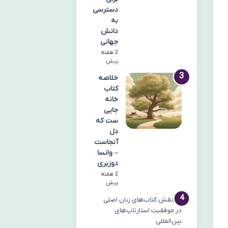
دسترسی
به
دانش
جهانی
2 هفته
پیش
خلاصه
کتاب
خانه
جایی
ست که
دل
آنجاست
– وانسا
دوزبری
2 هفته
پیش