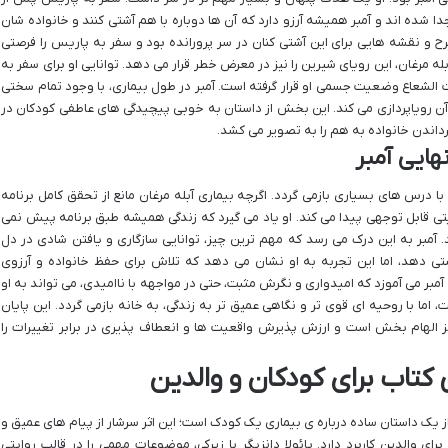
جدا شده اند و آمبر همیشه آرزو دارد که آن ها دوباره با هم آشتی کنند و خانواده شان
رح و نقشه هایی برای این آشتی کنان در سر پرورانده بود و سفر به پاریس را فرصتی
بله مرغان، این رویای شیرین را نیز در معرض خطر قرار می دهد. توانایی او برای سفر به
 الشعاع وضعیت جسمی او قرار گرفته است. آمبر در طول بیماری، با وجود تمام سختی
آن رویاپردازی می کند. این بخش از داستان به خوبی پیچیدگی های عاطفی کودکان در
رداندن خانواده به هم را به تصویر می کشد.
با درس های بسیاری بازمی گردد. اگرچه بیماری آبله مرغان مانع از تحقق کامل برنامه
تی قابل توجهی پیدا می کند. او یاد می گیرد که زندگی همیشه طبق برنامه پیش نمی
د. آمبر به این درک می رسد که مهم ترین چیز، توانایی سازگاری و یافتن شادی در دل
ی دهد، اما این تجربه به او نشان می دهد که تلاش برای حفظ خانواده و آرزوی
مبر می آموزد که امیدواری و نگرش مثبت، حتی در مواجهه با ناامیدی، می تواند به او
، اما با روحیه ای قوی تر و نگاهی عمیق تر به زندگی، به خانه بازمی گردد. این پایان
 نیز الهام بخش است و ارزش پذیرش واقعیت ها و انعطاف پذیری در برابر تغییرات را
کتاب برای کودکان و والدین
 از یک داستان ساده درباره ی بیماری یک کودک است؛ این اثر سرشار از پیام های عمیق و
والدین کاربرد دارد. پائولا دانزیگر با زیرکی، موضوعات مهمی را در قالب روایتی