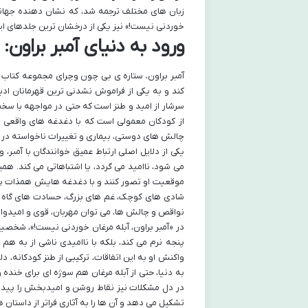
زبان های مختلف ترجمه شد، که نشان دهنده جهانی 
خوردنی نیست!» نیز یکی از درخشان ترین جلدهای ای
ورود به دنیای آمبر براو
آمبر براون، ستاره ی بی چون وچرای مجموعه کتاب 
کند و به یکی از فراموش نشدنی ترین قهرمانان اد
سرشار از امید و طنز است که حتی در مواجهه با سخت 
از کودکان معمولی است که با دغدغه های واقعی و 
چالش های دوستی، بیماری و تغییرات ناخواسته در ب
یکی از دلایل اصلی ارتباط عمیق خوانندگان با آمبر
می شود، ناامید می گردد، یا اشتباهاتی می کند. هم
موقعیت او تصور کنند و با دغدغه هایش همذات پند
شادی های کوچک، غم های بزرگ، حسادت های گاه وب
نواقص و چالش ها، می توان مهربان، قوی و امیدوار 
در «آمبر براون، آبله مرغان خوردنی نیست!»، شخصیت
پنجه نرم می کند، بلکه با ناامیدی ناشی از به ه
واکنش او به این اتفاقات، ترکیبی از طنز کودکانه، 
به دنیا، حتی از آبله مرغان هم سوژه ای برای خنده
در دل مشکلات نیز نقاط روشن و امیدبخش را پیدا 
تشکیل می دهد و آن ها را به آثاری فراتر از داستان