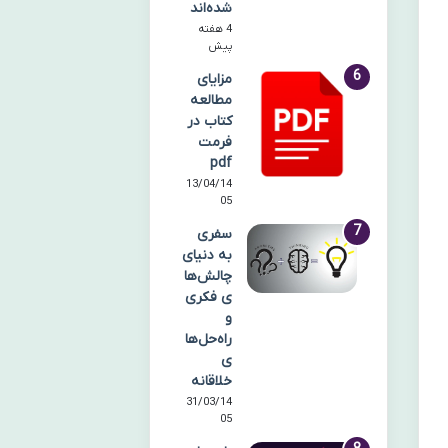
شده‌اند
4 هفته
پیش
مزایای
مطالعه
کتاب در
فرمت
pdf
13/04/14
05
سفری
به دنیای
چالش‌ها
ی فکری
و
راه‌حل‌ها
ی
خلاقانه
31/03/14
05