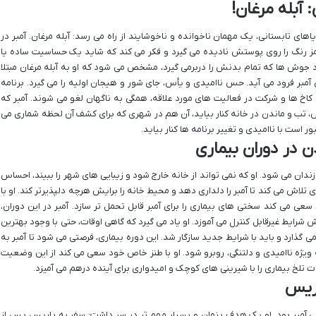
های تابستانی، یک مهمان ناخوانده و ناخوشایند از راه می رسد: آبله مرغان. آمبر در
رنگ را روی پوستش نادیده می گیرد و فکر می کند که شاید یک حساسیت ساده یا
 جوش ها که تمام بدنش را دربرمی گیرد، مشخص می شود که او به آبله مرغان مبتلا
مبر فرود می آید. حس ناامیدی و یأس، جای شور و هیجان اولیه را می گیرد. برنامه
کاخ ها و شرکت در فعالیت های مورد علاقه، همگی به ناگهان لغو می شوند. آمبر که
خارش، تب و ماندن در خانه کنار بیاید، آن هم در شهری که برای کشف آن لحظه شماری می
ر است با ناامیدی و تغییر برنامه ها کنار بیاید.
زندان می شود. او که نمی تواند از خانه خارج شود و زیبایی های شهر را ببیند، احساس
 تلاش می کند تا آمبر را دلداری دهد و محیط خانه را برایش هرچه دلپذیرتر کند. او با
عی می کند سختی های بیماری را برای آمبر قابل تحمل تر سازد. آمبر در این دوران،
رایط غیرقابل کنترل می آموزد. او یاد می گیرد که گاهی اوقات، حتی با وجود بهترین
ی گذارد و باید با شرایط جدید سازگار شد. این دوره بیماری، فرصتی می شود تا آمبر به
ویژه ناامیدی و دلتنگی، روبرو شود. او با طنز خاص خود سعی می کند از این وضعیت
ات تلخ بیماری را با شیرینی های کوچک و امیدواری برای آینده درهم می آمیزد.
نی آمبر بود. او یک هدف پنهان و بسیار مهم تر در سر داشت: سفر به پاریس پس از