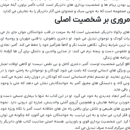
بودن پیام ها و شخصیت پردازی های دانزیگر است. کتاب «آمبر براون، آبله مرغان
ن مجموعه است که به خوبی سبک و محتوای غنی آثار دانزیگر را به نمایش می گذارد.
ن: مروری بر شخصیت اصلی
های پائولا دانزیگر، شخصیتی است که به سرعت در قلب خوانندگان جوان جای باز می
بیات کودک و نوجوان تبدیل می شود. او دختری باهوش، با قلبی مهربان و روحیه ای
ترین شرایط زندگی، نگاهی مثبت نگر و گاهاً طنزآمیز خود را حفظ می کند. آمبر، نمادی
ملموس دست و پنجه نرم می کنند؛ از جدایی والدین و دلتنگی برای آن ها گرفته تا
رنامه های زندگی.
، واقع گرایی شخصیت اوست. آمبر، دختری کامل و بی نقص نیست؛ او گاهی اوقات لجباز
ین ویژگی های انسانی اوست که باعث می شود کودکان و نوجوانان به راحتی خود را در
اری نمایند. او تجسم تمام احساساتی است که کودکان در دوران رشد تجربه می کنند:
ی گاه، و دلبستگی های عمیق. آمبر به خوانندگانش نشان می دهد که حتی با وجود
باقی ماند.
 آمبر ابعاد جدیدی به خود می گیرد. او در این کتاب نه تنها با بیماری جسمی دست و
م خوردن برنامه هایش و همچنین آرزوی آشتی والدینش، مبارزه ای درونی دارد. نحوه
دلخوری های طبیعی و تلاش برای یافتن راه حل های خلاقانه است. آمبر با نگاه ویژه خود
 و فکر کردن می سازد و به این ترتیب، به خوانندگان خود می آموزد که چگونه می توان
کرد. این شخصیت پردازی قوی و باورپذیر، هسته اصلی جذابیت کتاب های دانزیگر را
 های سرگرم کننده صرف تبدیل می کند.