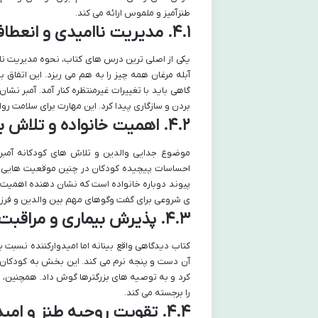
طنزآمیز و ملموس ارائه می کند.
۴.۱. مدیریت ناامیدی و انعطاف پذیری
یکی از اصلی ترین درس های کتاب، نحوه مدیریت ناا
آبله مرغان همه چیز را به هم می ریزد. این اتفا
گاهی باید با تغییرات غیرمنتظره کنار آمد. آمبر ن
بردن و سازگاری پیدا کرد. این مهارت برای سلامت روا
۴.۲. اهمیت خانواده و تلاش برای حفظ آن
موضوع جدایی والدین و تلاش های کودکانه آمبر 
احساسات پیچیده کودکان در چنین موقعیت هایی را 
پیوند دوباره خانواده است که نشان دهنده اهمیت 
ی شروعی برای گفت وگوهای مهم بین والدین و فرزند
۴.۳. پذیرش بیماری و مراقبت از خود
کتاب دیدگاهی واقع بینانه اما امیدوارکننده نسبت به
آن دست و پنجه نرم می کند. این بخش به کودکان می 
کرد و به توصیه های بزرگترها گوش داد. همچنین، ن
را برجسته می کند.
۴.۴. تقویت روحیه طنز و امید در مواجهه با مشکلات زندگی