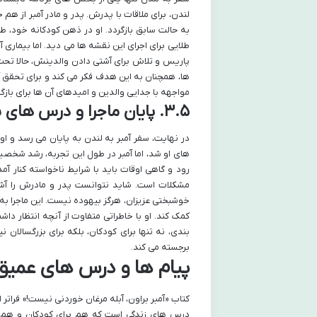
لندن، برای ملاقات با پدرش. پدر و مادر آمبر از هم 
به حالت سابق بازگردد. او در ذهن کودکانه خود، ط
طلایی برای اجرای این نقشه ها می دید. اما بیماری آ
پاریس و تلاش برای آشتی دادن والدینش، حالا تحت
ها، همچنان به این هدف فکر می کند و برای تحقق 
مواجهه با جدایی والدین و امیدهای آن ها برای بازگ
۳.۵. پایان ماجرا و درس های نهایی آمبر
در نهایت، سفر آمبر به لندن به پایان می رسد و او 
های او شد، اما آمبر در طول این تجربه، رشد شخصی
رود و گاهی اوقات باید با شرایط ناخواسته کنار آم
مشکلات است. شاید نتوانست پدر و مادرش را آشت
خوشبختی عزیزان، هرگز بیهوده نیست. این ماجرا به آ
کمک کند. او با خاطراتی متفاوت از آنچه انتظار داشت
بندی، نه تنها برای کودکان، بلکه برای بزرگسالان
برجسته می کند.
پیام ها و درس های عمیق 
کتاب «آمبر براون، آبله مرغان خوردنی نیست!» فراتر
درس های زندگی است که هم برای کودکان و هم برای 