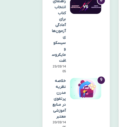
راهنمای
انتخاب
کتاب
برای
آمادگی
آزمون‌ها
ی
سیسکو
و
مایکروس
افت
25/03/14
05
خلاصه
نظریه
مدرن
پرتفوی
در منابع
آموزشی
معتبر
20/03/14