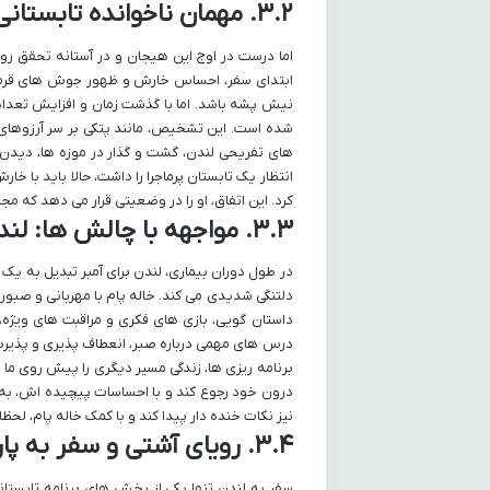
۳.۲. مهمان ناخوانده تابستانی: آبله مرغان!
اما درست در اوج این هیجان و در آستانه تحقق رویا
ابتدای سفر، احساس خارش و ظهور جوش های قرمز 
نیش پشه باشد. اما با گذشت زمان و افزایش تعداد
شده است. این تشخیص، مانند پتکی بر سر آرزوهای آ
های تفریحی لندن، گشت و گذار در موزه ها، دیدن 
انتظار یک تابستان پرماجرا را داشت، حالا باید با 
کرد. این اتفاق، او را در وضعیتی قرار می دهد که مجبو
۳.۳. مواجهه با چالش ها: لندن در دوران بیماری
در طول دوران بیماری، لندن برای آمبر تبدیل به یک 
دلتنگی شدیدی می کند. خاله پام با مهربانی و صبوری
داستان گویی، بازی های فکری و مراقبت های ویژه، س
درس های مهمی درباره صبر، انعطاف پذیری و پذیرش ش
برنامه ریزی ها، زندگی مسیر دیگری را پیش روی ما م
درون خود رجوع کند و با احساسات پیچیده اش، به 
نیز نکات خنده دار پیدا کند و با کمک خاله پام، لحظ
۳.۴. رویای آشتی و سفر به پاریس
سفر به لندن تنها یکی از بخش های برنامه تابستا