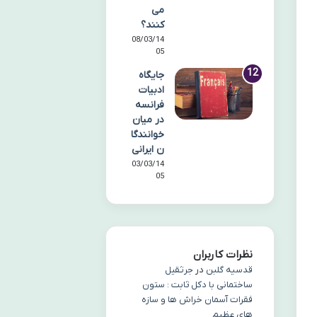
می
کنند؟
08/03/14
05
جایگاه
ادبیات
فرانسه
در میان
خوانندگا
ن ایرانی
03/03/14
05
نظرات کاربران
قدسیه گلبن
در
جرثقیل
ساختمانی با دکل ثابت : ستون
فقرات آسمان خراش ها و سازه
های عظیم