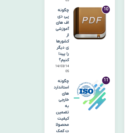
05
چگونه
پی دی
اف های
آموزشی
از
کشورها
ی دیگر
را پیدا
کنیم؟
14/03/14
05
چگونه
استاندارد
های
خارجی
به
تضمین
کیفیت
محصولا
ت کمک