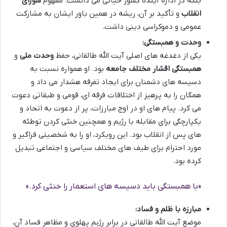
بلکه در اداره آینده کشور حیاتی می دانست. مفهوم
شورای
انقلاب
و تأکید بر آن، ریشه در همین باور ایشان به مشارکت
عمومی و دموکراسی دینی داشت.
وحدت و همبستگی:
یکی از دغدغه های اصلی آیت الله طالقانی، حفظ
وحدت ملی
و
همبستگی اقشار مختلف جامعه
بود. او همواره نسبت به
دسیسه های دشمنان برای ایجاد تفرقه هشدار می داد و
همگان را به پرهیز از اختلافات فرقه ای، قومی و طبقاتی دعوت
می کرد. پیام های او در اوج مبارزات، پر از دعوت به اتحاد و
یکپارچگی برای مقابله با رژیم و همچنین خنثی کردن توطئه
های پس از انقلاب بود. این رویکرد، او را به شخصیتی فراگیر و
مورد احترام برای طیف های مختلف سیاسی و اجتماعی تبدیل
کرده بود.
«با همبستگی باید دسیسه های استعمار را خنثی کرد.»
مبارزه با ظلم و فساد:
موضع آیت الله طالقانی در برابر رژیم پهلوی و مظاهر فساد آن،