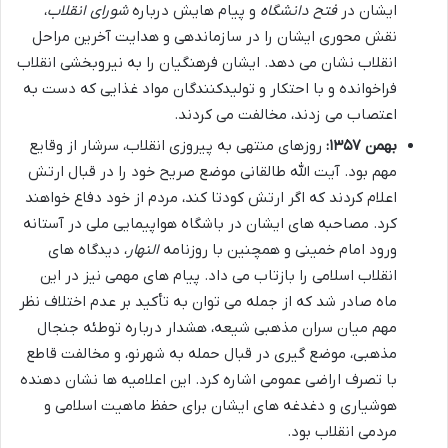
ایشان در
فتح دانشگاه
و پیام هایش درباره
شورای انقلاب
،
نقش محوری ایشان را در سازماندهی و هدایت آخرین مراحل
انقلاب نشان می دهد. ایشان فرهنگیان را به نیروبخشی انقلاب
فراخوانده و با احتکار و تولیدکنندگان مواد غذایی که دست به
اعتصاب می زدند، مخالفت می کردند.
بهمن ۱۳۵۷:
روزهای منتهی به پیروزی انقلاب، سرشار از وقایع
مهم بود. آیت الله طالقانی موضع صریح خود را در قبال ارتش
اعلام کردند که اگر ارتش کودتا کند، مردم از خود دفاع خواهند
کرد. مصاحبه های ایشان در باشگاه هواپیمایی ملی در آستانه
ورود امام خمینی و همچنین با روزنامه
النهار
، دیدگاه های
انقلاب اسلامی را بازتاب می داد. پیام های مهمی نیز در این
ماه صادر شد که از جمله می توان به تأکید بر عدم اختلاف نظر
مهم میان سران مذهبی شیعه، هشدار درباره توطئه جنجال
مذهبی، موضع گیری در قبال حمله به شهرنو، و مخالفت قاطع
با تصرف اراضی عمومی اشاره کرد. این اعلامیه ها نشان دهنده
هوشیاری و دغدغه های ایشان برای حفظ ماهیت اسلامی و
مردمی انقلاب بود.