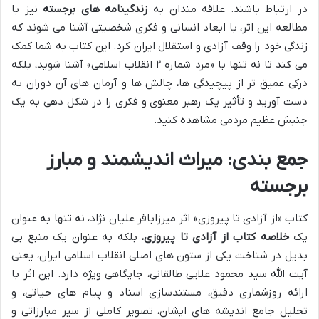
در ارتباط باشند. علاقه مندان به
زندگینامه های برجسته
نیز با
مطالعه این اثر، با ابعاد انسانی و فکری شخصیتی آشنا می شوند که
زندگی خود را وقف آزادی و استقلال ایران کرد. این کتاب به شما کمک
می کند تا نه تنها با «مرد شماره ۲ انقلاب اسلامی» آشنا شوید، بلکه
درکی عمیق تر از پیچیدگی ها، چالش ها و آرمان های آن دوران به
دست آورید و تأثیر یک رهبر معنوی و فکری را در شکل دهی به یک
جنبش عظیم مردمی مشاهده کنید.
جمع بندی: میراث اندیشمند و مبارز
برجسته
کتاب «از آزادی تا پیروزی» اثر میرزاباقر علیان نژاد، نه تنها به عنوان
یک
خلاصه کتاب از آزادی تا پیروزی
، بلکه به عنوان یک منبع بی
بدیل در شناخت یکی از ستون های اصلی انقلاب اسلامی ایران، یعنی
آیت الله سید محمود علایی طالقانی، جایگاهی ویژه دارد. این اثر با
ارائه روزشماری دقیق، مستندسازی اسناد و پیام های حیاتی، و
تحلیل جامع اندیشه های ایشان، تصویر کاملی از سیر مبارزاتی و