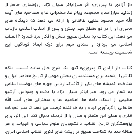
«از آزادی تا پیروزی» اثر میرزاباقر علیان نژاد، روزشماری جامع از
زندگی، مبارزات، و مجموعه پیام ها، سخنرانی ها و مصاحبه های آیت
الله سید محمود علایی طالقانی را ارائه می دهد که دیدگاه های
محوری او را در دو مقطع مهم پیش و پس از انقلاب اسلامی بازتاب
می دهد. این کتاب به تحلیل عمیق نقش و افکار مرد شماره ۲ انقلاب
اسلامی می پردازد و سندی مهم برای درک ابعاد گوناگون این
شخصیت برجسته است.
کتاب «از آزادی تا پیروزی» تنها یک شرح حال ساده نیست، بلکه
تلاشی ارزشمند برای مستندسازی بخش مهمی از تاریخ معاصر ایران و
شناخت اندیشه های یکی از تأثیرگذارترین چهره های نهضت اسلامی
به شمار می رود. میرزاباقر علیان نژاد با دقت و وسواس، آرشیو
عظیمی از اسناد، نامه ها، اعلامیه ها و سخنرانی های آیت الله
طالقانی را گردآوری کرده و به خواننده فرصت می دهد تا سیر تحولات
فکری و عملی این متفکر و مبارز را از نزدیک دنبال کند. این اثر، برای
پژوهشگران تاریخ انقلاب، دانشجویان علوم سیاسی و الهیات، و هر
علاقه مند به شناخت عمیق تر ریشه های فکری انقلاب اسلامی ایران،