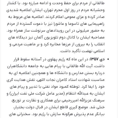
طالقانی از مردم برای حفظ وحدت و ادامه مبارزه بود. با کشتار
وحشیانه مردم در روز اول محرم تهران، ایشان اعلامیه شدیدی
صادر کرده و عزای عمومی اعلام کردند. اعلامیه های مربوط به
راهپیمایی های تاسوعا و عاشورا نیز با دعوت گسترده از مردم
به حضور میلیونی در این رویدادهای سرنوشت ساز همراه بود.
مصاحبه ایشان با کانال دوم تلویزیون آلمان نیز دیدگاه های
انقلاب را به بیرون از مرزها مخابره کرد و بر ماهیت مردمی و
اسلامی نهضت تأکید داشت.
دی ۱۳۵۷:
در این ماه که رژیم پهلوی در آستانه سقوط قرار
داشت، آیت الله طالقانی با پیام هایی به جامعه دانشگاهیان
درباره بستن مدارس و دانشگاه ها و همچنین اعلامیه ای به
مناسبت شهادت استاد کامران نجات اللهی، نقش هدایت گری
خود را ایفا کرد. توطئه کمبود مواد نفتی با تدبیر و پیام های
ایشان به عبدالله انتظام (مدیر عامل شرکت ملی نفت ایران) و
سرهنگ عزیزالله امیررحیمی برای همکاری و نظارت بر توزیع،
خنثی شد. موضع گیری قاطع ایشان در قبال دولت بختیار،
بیانگر عدم پذیرش هرگونه سازش با رژیم بود. سخنرانی های