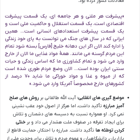
معادلات کشور کرده بود.
«پیشرفت هر ملتی و هر جامعه ای، یک قسمت پیشرفت
اقتصادی است، یک قسمت استقلال و حاکمیت ملی است و
یک قسمت پیشرفت استعدادهای انسانی است… همین
ایرانی که در سال های جنگ می توانست به پای خود زندگی
را اداره کند الان اگر این دهانه خلیج [فارس] بسته شود تمام
این مردم گرسنه می مانند. همۀ مواد غذایی ما الان از خارج
وارد می شود و تمام کشاورزی ما که اساس زندگی و حیات
سنتی ایران بوده است… الان وضع مردم طوری شده است
که از میوه و غذا و مواد خوراکی ما شاید ۷۰ درصد از
کشورهای خارج مخصوصاً آمریکا وارد می شود.»
موضع گیری های انقلابی:
آیت الله طالقانی بر
روش های صلح
آمیز مبارزه
تأکید داشت، اما هرگز از اصول خود عقب نشینی
نمی کرد. او همواره نسبت به دسیسه های دشمنان و تلاش
برای ایجاد تفرقه در صفوف ملت هشدار می داد و بر
خنثی
کردن توطئه ها
تأکید داشت. مبارزه با احتکار، حمایت قاطع از
بازاریان، دانشگاهیان و عموم مردم و تلاش برای وحدت ملی، از