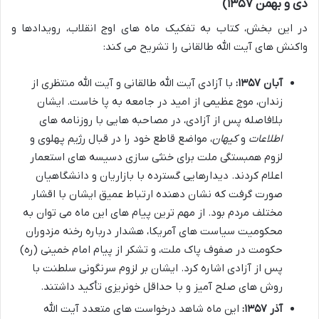
دی و بهمن ۱۳۵۷)
در این بخش، کتاب به تفکیک ماه های اوج انقلاب، رویدادها و
واکنش های آیت الله طالقانی را تشریح می کند:
آبان ۱۳۵۷:
با آزادی آیت الله طالقانی و آیت الله منتظری از
زندان، موج عظیمی از امید در جامعه به پا خاست. ایشان
بلافاصله پس از آزادی، در مصاحبه هایی با روزنامه های
اطلاعات
و
کیهان
، مواضع قاطع خود را در قبال رژیم پهلوی و
لزوم همبستگی ملت برای خنثی سازی دسیسه های استعمار
اعلام کردند. دیدارهایی گسترده با بازاریان و دانشگاهیان
صورت گرفت که نشان دهنده ارتباط عمیق ایشان با اقشار
مختلف مردم بود. از مهم ترین پیام های این ماه می توان به
محکومیت سیاست های آمریکا، هشدار درباره رخنه مزدوران
حکومت در صفوف پاک ملت، و تشکر از پیام امام خمینی (ره)
پس از آزادی اشاره کرد. ایشان بر لزوم سرنگونی سلطنت با
روش های صلح آمیز و با حداقل خونریزی تأکید داشتند.
آذر ۱۳۵۷:
این ماه شاهد درخواست های متعدد آیت الله