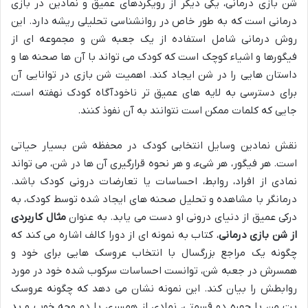
شن بازی درمانی، یکی دیگر از رویکردهای عمیق و نمادین در بازی
درمانی است که به طور خاص در روانشناسی تحلیلی ریشه دارد. این
روش درمانی شامل استفاده از یک جعبه شن و مجموعه ای از
فیگورها و اشیاء کوچک است که کودک می تواند با آن ها صحنه ها و
داستان هایی را در شن ایجاد کند. اهمیت شن بازی در توانایی آن
برای دسترسی به لایه های عمیق تر ناخودآگاه کودک نهفته است،
جایی که کلمات ممکن است نتوانند به آن نفوذ کنند.
نقش نمادین وسایل انتخابی کودک در محفظه شن بسیار حیاتی
است. هر فیگور، هر شیء، و هر نحوه قرارگیری آن ها در شن، می تواند
نمادی از افراد، روابط، احساسات یا تعارضات درونی کودک باشد.
درمانگر با مشاهده و تحلیل صحنه های ایجاد شده توسط کودک، به
درکی عمیق از دنیای درونی او دست می یابد. به عنوان
مثال کاربردی
از شن بازی درمانی
، کتاب به نمونه ای از دورا کالف اشاره می کند که
چگونه یک مراجع بزرگسال با انتخاب عروسک هایی برای خود و
همسرش در جعبه شن، توانست احساسات سرکوب شده خود در مورد
روابطش را بیان کند. این نمونه نشان می دهد که چگونه عروسک
بت من با چهره دو قسمتی، نمادی از همسری با دو وجه خوب و بد