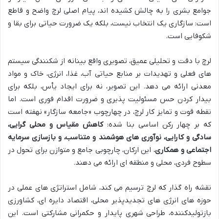
جوامع بشری را به چالش کشیده اند، پیام اصلی لرچ واضح و قاطع
است: سازگاری یک انتخاب نیست، بلکه یک ضرورت حیاتی برای بقا و
شکوفایی است.
لرچ با دقت و تحلیلی عمیق، تصویری واقع بینانه از شکنندگی سیستم
های فعلی و تهدیدات بر منابع حیاتی آب، غذا، انرژی، خاک و مواد
معدنی ارائه می دهد. این تصویر، نه برای ایجاد یأس، بلکه برای
بیدار کردن حس مسئولیت پذیری و ضرورت اقدام فوری است. اما
نقطه قوت و تمایز کار لرچ، در چهارچوب «جامعه سازگار» نهفته است
که بر چهار رکن اساسی بنا شده:
کاهش مقیاس و محلی گرایی،
سادگی و کارایی، نوآوری های هوشمند و متناسب، و بازسازی سرمایه
اجتماعی و همکاری.
این ارکان، چارچوبی جامع و متوازن برای تحول در
سطوح فردی، محلی و منطقه ای ارائه می دهند.
نقشه راه گذار که لرچ ترسیم می کند، شامل استراتژی های عملی در
حوزه های انرژی های تجدیدپذیر محلی، اقتصاد دایره ای، کشاورزی
بازتولیدکننده، طراحی شهری پایدار و حکمرانی مشارکتی است. این