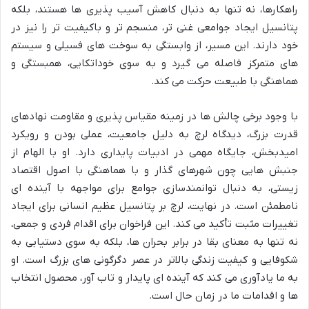
راهکارها، نه تنها به دنبال کاهش آسیب پذیری ها هستند، بلکه
پتانسیل ایجاد جوامعی غنی تر، منسجم تر و باکیفیت تر را نیز در
خود دارند. این مسیر، از وابستگی به سوخت های فسیلی و سیستم
های متمرکز فاصله می گیرد و به سوی خوداتکایی، همبستگی و
هماهنگی با طبیعت حرکت می کند.
با وجود برخی چالش ها در زمینه مقیاس پذیری و مقاومت نهادهای
قدرت بزرگ، دیدگاه لرچ به دلیل جامعیت، عملی بودن و رویکرد
امیدبخش، جایگاه مهمی در ادبیات پایداری دارد. او با الهام از
جنبش هایی چون شهرهای گذار و با هماهنگی با اصول اقتصاد
زیستی، به دنبال توانمندسازی جوامع برای مواجهه با آینده ای
نامطمئن است. در نهایت، لرچ بر پتانسیل عظیم انسانی برای ایجاد
تغییرات مثبت تأکید می کند. این فراخوان برای اقدام فردی و جمعی،
نه تنها به معنای بقا در برابر بحران ها، بلکه به سوی دستیابی به
شکوفایی و کیفیت زندگی بالاتر در عصر دگرگونی های بزرگ است. او
به ما یادآوری می کند که آینده ای پایدار و تاب آور، محصول انتخاب
ها و اقدامات ما در زمان حال است.