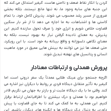
کردن یا انکار نقاط ضعف و ناامنی هاست. گیفیر استدلال می کند که
این جنبه های سایه وجود ما، نه تنها مانع نیستند، بلکه بخشی
ضروری از مسیر رشد محسوب می شوند. پذیرش کامل خود، با تمام
کاستی ها و اشتباهات، به ما اجازه می دهد تا از شر بار سنگین
قضاوت خلاص شویم و انرژی خود را صرف تحول سازنده کنیم. این
پذیرش، به معنای نادیده گرفتن نیاز به بهبود نیست، بلکه به
معنای نگاهی دلسوزانه و واقع بینانه به خود است. با این رویکرد،
حتی ضعف ها نیز می توانند به بینش هایی عمیق در مورد ماهیت
انسانی و پتانسیل های نهفته تبدیل شوند.
پرورش همدلی و ارتباطات معنادار
اگرچه جستجو برای عینک طلایی عمدتاً یک سفر درونی است، اما
گیفیر به تأثیر متقابل دیدگاه فردی بر روابط با دیگران نیز اشاره می
کند. وقتی ما با یک دیدگاه مثبت تر و بازتر به جهان می نگریم، قادر
خواهیم بود با همدلی و درک بیشتری با اطرافیانمان ارتباط برقرار
کنیم. این همدلی، به ما کمک می کند تا به جای قضاوت یا پیش
داوری، به دنبال درک دیدگاه ها و انگیزه های دیگران باشیم. این