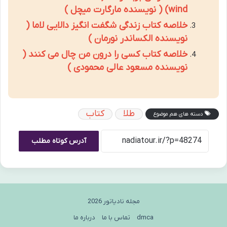
wind) ( نویسنده مارگارت میچل )
خلاصه کتاب زندگی شگفت انگیز دالایی لاما (
نویسنده الکساندر نورمان )
خلاصه کتاب کسی را درون من چال می کنند (
نویسنده مسعود عالی محمودی )
طلا
کتاب
دسته های هم موضوع
آدرس کوتاه مطلب
مجله نادیاتور 2026
dmca
تماس با ما
درباره ما