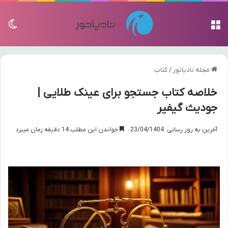
منو
تغی
مجله نادیاتور
/
کتاب
خلاصه کتاب جستجو برای عینک طلایی |
جودیث گیفیر
آخرین به روز رسانی: 23/04/1404
خواندن این مطلب 14 دقیقه زمان میبرد