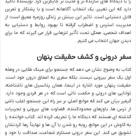
را با دیدگاه های سازنده تر و مثبت تر جایگزین کرد. نویسنده تاکید
دارد که این تغییر، یک انتخاب آگاهانه است و با پشتکار و تمرین
قابل دستیابی است. تاثیر این بینش بر زندگی روزمره عمیق است؛ از
مدیریت استرس و اضطراب گرفته تا بهبود روابط و دستیابی به
اهداف شخصی، همگی تحت تأثیر لنزهایی قرار می گیرند که ما برای
دیدن جهان انتخاب می کنیم.
سفر درونی و کشف حقیقت پنهان
کتاب به وضوح نشان می دهد که جستجو برای عینک طلایی در وهله
اول یک سفر بیرونی نیست، بلکه سفری به اعماق درون خود است.
حقیقت پنهان مورد اشاره در اینجا، همان پتانسیل های ناشناخته،
توانایی های درونی و حکمت ذاتی است که در هر فردی وجود دارد.
گیفیر بیان می کند که موانع اصلی بر سر راه این جستجو، اغلب ناشی
از ترس ها، باورهای محدودکننده، قضاوت های بیرونی و تجربیات
گذشته ای هستند که دیدگاه ما را تحریف کرده اند. کتاب خواننده را
به کاوش در این موانع، روبه رو شدن با آن ها و نهایتاً رها کردنشان
تشویق می کند. این سفر درونی مستلزم شجاعت، صداقت با خود و