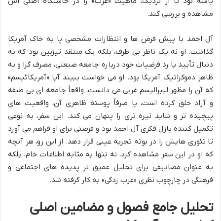
یافته بود تا از نزدیک، ماهیت «غرب» را در خاستگاه اصلی اش
مشاهده و بررسی کند.
آل احمد با پیش فرض ها و انتظارات مشخصی پا به خاک آمریکا
گذاشت. او نه یک ناظر بی طرف، بلکه یک منتقد تیزبین بود که به
دنبال تأیید یا رد فرضیات خود درباره جامعه صنعتی، مصرف گرا و به
ظاهر دموکراتیک آمریکا بود. او می خواست ببیند آیا «آمریکائیسم»
که آن را مظهر لیبرالیسم غربی می دانست، واقعاً جامعه ای بی طبقه
و آزاد خلق کرده است، یا صرفاً پوسته ظاهری آن، واقعیت های
پیچیده تر و شاید تیره تری را پنهان می کند. این سفر، به نوعی
تکمیل کننده پازل فکری آل احمد بود و فرصتی برای او فراهم می آورد
تا تئوری هایش را در بوته تجربه عینی قرار دهد. از این رو، هر آنچه
که او در این سفر مشاهده کرد، نه تنها به مثابه اطلاعات خام، بلکه
به عنوان مصادیقی برای تحلیل عمیق تر پدیده های اجتماعی و
فرهنگی در چارچوب نظری «غرب زدگی» به کار گرفته شد.
تحلیل جامع فصول و مضامین اصلی