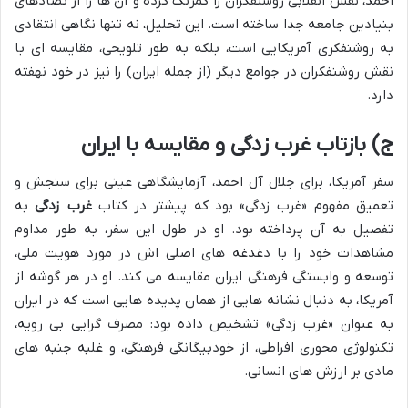
احمد، نقش انقلابی روشنفکران را کمرنگ کرده و آن ها را از تضادهای
بنیادین جامعه جدا ساخته است. این تحلیل، نه تنها نگاهی انتقادی
به روشنفکری آمریکایی است، بلکه به طور تلویحی، مقایسه ای با
نقش روشنفکران در جوامع دیگر (از جمله ایران) را نیز در خود نهفته
دارد.
ج) بازتاب غرب زدگی و مقایسه با ایران
سفر آمریکا، برای جلال آل احمد، آزمایشگاهی عینی برای سنجش و
تعمیق مفهوم «غرب زدگی» بود که پیشتر در کتاب
غرب زدگی
به
تفصیل به آن پرداخته بود. او در طول این سفر، به طور مداوم
مشاهدات خود را با دغدغه های اصلی اش در مورد هویت ملی،
توسعه و وابستگی فرهنگی ایران مقایسه می کند. او در هر گوشه از
آمریکا، به دنبال نشانه هایی از همان پدیده هایی است که در ایران
به عنوان «غرب زدگی» تشخیص داده بود: مصرف گرایی بی رویه،
تکنولوژی محوری افراطی، از خودبیگانگی فرهنگی، و غلبه جنبه های
مادی بر ارزش های انسانی.