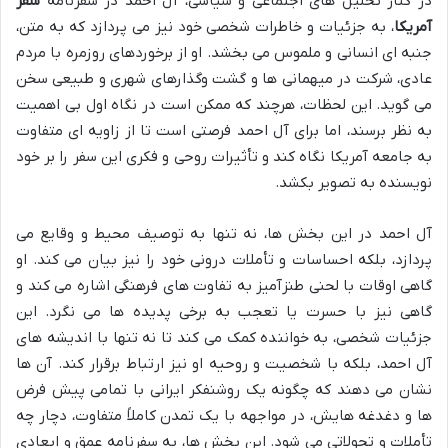
در کنار تحلیل های اجتماعی و سیاسی، آل احمد در سفرنامه
سفر
آمریکا
، به جزئیات و خاطرات شخصی خود نیز می پردازد که به متن،
جنبه ای انسانی و ملموس می بخشد. او از برخوردهای روزمره با مردم
عادی، شرکت در میهمانی ها و گشت وگذارهای شهری و طبیعی سخن
می گوید. این لحظات، هرچند که ممکن است در نگاه اول بی اهمیت
به نظر برسند، اما برای آل احمد فرصتی است تا از زاویه ای متفاوت
به جامعه آمریکا نگاه کند و تأثیرات روحی و فکری این سفر را بر خود
نویسنده به تصویر بکشد.
آل احمد در این بخش ها، نه تنها به توصیف محیط و وقایع می
پردازد، بلکه احساسات و تأملات درونی خود را نیز بیان می کند. او
گاهی اوقات با لحنی طنزآمیز به تفاوت های فرهنگی اشاره می کند و
گاهی نیز با حسرت یا تعجب به برخی پدیده ها می نگرد. این
جزئیات شخصی، به خواننده کمک می کند تا نه تنها با اندیشه های
آل احمد، بلکه با شخصیت و روحیه او نیز ارتباط برقرار کند. آن ها
نشان می دهند که چگونه یک روشنفکر ایرانی با تمامی پیش فرض
ها و دغدغه هایش، در مواجهه با یک تمدن کاملاً متفاوت، دچار چه
تأملات و تحولاتی می شود. این بخش ها، به سفرنامه عمق و ابعادی