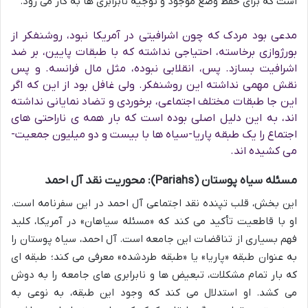
است که برای حفظ وضع موجود و توجیه نابرابری ها به کار می رود.
مدعی بود مردک که چون اشرافیتی در آمریکا نبود، روشنفکر از
بورژوازی برخاسته، احتیاجی نداشته که با طبقات پایین، بر ضد
اشرافیت بسازد. پس، انقلابی نبوده، مثل مال فرانسه. و پس
نقش مهمی نداشته این روشنفکر. ولی غافل بود از این که اگر
این جا طبقات مختلف اجتماعی، برخوردی و تضاد نمایانی نداشته
اند، به این دلیل اصلی بوده است که بار همه ی ناراحتی های
اجتماع را یک طبقه پاریا-سیاه ها با بیست و دو میلیون جمعیت-
می کشیده اند.
مسئله سیاه پوستان (Pariahs): محوریت نقد آل احمد
این بخش، قلب تپنده نقد اجتماعی آل احمد در این سفرنامه است.
او با قاطعیت تأکید می کند که «مسئله سیاهان» در آمریکا، کلید
فهم بسیاری از تناقضات این جامعه است. آل احمد، سیاه پوستان را
به عنوان طبقه «پاریا» یا «طبقه طردشده» معرفی می کند؛ طبقه ای
که بار تمام مشکلات، تبعیض ها و نابرابری های جامعه را به دوش
می کشد. او استدلال می کند که وجود این طبقه، به نوعی به