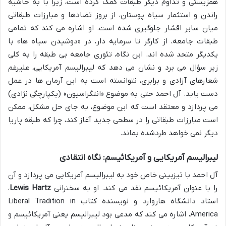
همزیستی و تداوم دیگر طبقات کمک کرده است، زیرا با به حاشیه
راندن و استثمار سیاه پوستان، از بروز تضادها و مبارزات طبقاتی
میان سایر اقشار جلوگیری شده است. او اشاره می کند که تمامی
طبقات جامعه، از کارگر تا سرمایه دار، در «دوشیدن سیاه ها» با
یکدیگر متحد شده اند. این نگاه، تئوری جامعه بی طبقه را به کلی
زیر سؤال می برد و نشان می دهد که لیبرالیسم آمریکایی، علیرغم
شعارهای آزادی و برابری، نتوانسته است به این آرمان ها در عمل
دست یابد. آل احمد حتی به موضوع «انتگراسیون» (یکپارچگی نژادی)
می پردازد و معتقد است که این موضوع، به جای حل مشکل، ممکن
است مبارزات طبقاتی را در سطحی جدید آغاز کند، چرا که طبقه پاریا
دیگر نمی خواهد طردشده بماند.
لیبرالیسم آمریکایی و آمریکائیسم: نگاه انتقادی
آل احمد با تیزبینی خاص خود به لیبرالیسم آمریکایی می پردازد و آن
را با عنوان آمریکائیسم نقد می کند. او به سخنرانی
Lewis Hartz
،
استاد دانشگاه هاروارد و نویسنده کتاب Liberal Tradition in
America، اشاره می کند که مدعی بود لیبرالیسم یعنی آمریکائیسم و