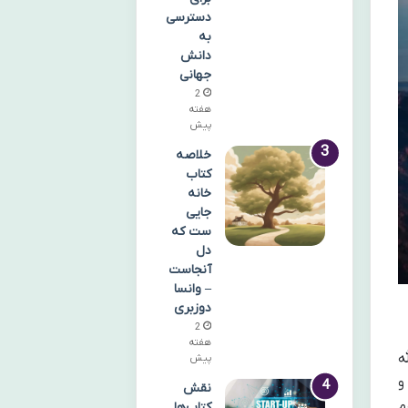
دسترسی
به
دانش
جهانی
2
هفته
پیش
خلاصه
کتاب
خانه
جایی
ست که
دل
آنجاست
– وانسا
دوزبری
2
هفته
ه
پیش
روی هوایی اسرائیل در دو درگیری کلیدی با حزب الله (۲۰۰۶) و
نقش
م
کتاب‌ها