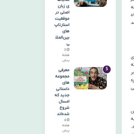
ی زبان
ه
اصلی در
ه
موفقیت
د
استارتاپ‌
های
بین‌الملل
ی
3
هفته
ی
پیش
ه
معرفی
ر
مجموعه‌
جنگ ۳۳ روزه لبنان (۲۰۰۶) و جنگ ۲۲ روزه
های
ی
داستانی
جدید که
امسال
شروع
ن
شده‌اند
ه
4
هفته
.
پیش