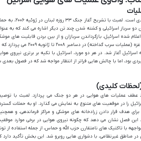
ب: واکاوی عملیات های هوایی اسرائیل
فصل اول کتاب، زمینه ساز درک تحولات بعدی است. لمبث با تشریح آغاز جنگ ۳۳ روزه لبنان در ژ
دن دو سرباز اسرائیلی و کشته شدن چند تن دیگر اشاره می کند که به عنوا
علام شده اسرائیل، بازگرداندن سربازان و از بین بردن قابلیت های موشک
حزب الله بود. سپس، لمبث به جنگ ۲۲ روزه غزه (عملیات سرب گداخته) در دسامبر ۲۰۰۸ تا ژانویه ۲۰۰۹ می پ
ائیل آغاز شد. در هر دو مورد، اسرائیل با تکیه بر برتری نیروی هوای
دی بود، اما با چالش هایی فراتر از انتظار مواجه شد که در فصول بعدی ب
ط عطف عملیات های هوایی در هر دو جنگ می پردازد. لمبث با توصی
ائیل را در موقعیت های متنوع به نمایش می گذارد. او به حملات گسترد
 برای هدف قرار دادن زرادخانه های موشکی و مراکز فرماندهی، و همچنی
. این فصل نشان می دهد که چگونه نیروی هوایی در برخی موارد موفقی
اجهه با تاکتیک های نامتقارن حزب الله و حماس، از جمله استفاده از تون
در مناطق غیرنظامی، با دشواری هایی روبرو شد. این بخش تأکید دارد ک