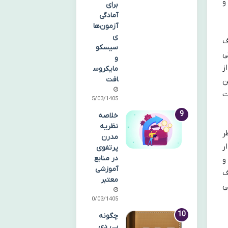
و
برای
آمادگی
آزمون‌ها
ی
ف
سیسکو
ی
و
ز
مایکروس
افت
ن
ت
25/03/1405
خلاصه
نظریه
ر
مدرن
ر
پرتفوی
در منابع
و
آموزشی
ف
معتبر
ی
20/03/1405
چگونه
پی دی