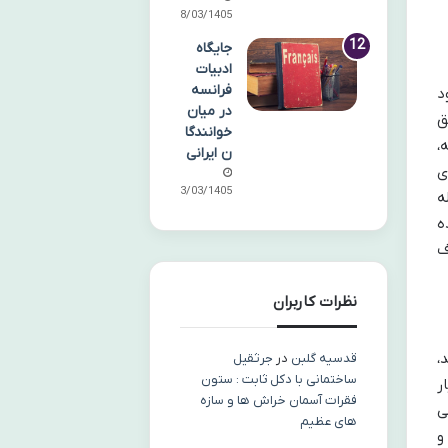
08/03/1405
جایگاه
ادبیات
فرانسه
د
در میان
ق
خوانندگا
 این حمله،
ن ایرانی
ی
03/03/1405
ه
ه
ف
نظرات کاربران
،
قدسیه گلبن
در
جرثقیل
ساختمانی با دکل ثابت : ستون
ر
فقرات آسمان خراش ها و سازه
ی
های عظیم
و