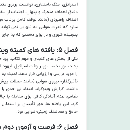
استراتژی جنگ نامتقارن، توانست برتری تکنو
دقیق اهداف متحرک و پنهان، اجتناب از تلفا
اهداف راهبردی (مانند توقف کامل پرتاب مو
سازد که قدرت هوایی به تنهایی نمی توان
پیچیده شهری و در برابر دشمنی که به جای مق
فصل ۵: یافته های کمیته وینوگراد
به دستور نخست وزیر وقت اسرائیل، ایهود ا
را مورد بررسی و ارزیابی قرار دهد. لمبث به
تأثیرگذار» نیروی هوایی (مانند حملات پیش 
داشت. گزارش وینوگراد، انتقاداتی جدی ر
نظامی، عدم آمادگی کافی برای مقابله با چ
کرد. این یافته ها، مهر تأییدی بر استد
جامع و هماهنگ زمینی-هوایی بود.
فصل ۶: فرصت و آزمون دوم در غزه