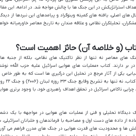
داف استراتژیکش در این جنگ ها با چالش مواجه شد. در ادامه، این مقال
ل های اصلی، یافته های کمیته وینوگراد و پیامدهای این نبردها از دیدگا
شگران، تحلیلگران نظامی و علاقه مندان به تاریخ معاصر خاورمیانه خواه
تاب (و خلاصه آن) حائز اهمیت است؟
نگ های معاصر نه تنها از نظر تاکتیک های نظامی، بلکه از جنبه ها
 بر دارند. کتاب «عملیات های هوایی اسرائیل علیه حزب الله» نوشت
یابی، یکی از آثار مرجع در تحلیل این درگیری ها است که به طور خاص ب
نقش نیروی هوایی اسرائیل تمرکز دارد. این کتاب، نه تنها به تشریح وقایع 
 فراتر از آن، چرایی ناکامی اسرائیل در تحقق اهداف راهبردی خود، با وجود برتری هوای
 یک دیدگاه تحلیلی و فنی از عملیات های هوایی در مواجهه با یک دشم
اده از داده های دست اول و مصاحبه با فرماندهان و خلبانان اسرائیلی، ب
چالش ها و محدودیت های قدرت هوایی در جنگ های مدرن فراهم می آورد