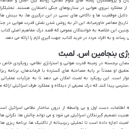
ان و پژوهشگران رشته های علوم نظامی، روابط بین الملل و مطالعا
از عملکرد نیروی هوایی در سناریوهای جنگی نامتقارن هستند. تحلیلگرا
ی دلایل موفقیت ها و ناکامی های نسبی در این درگیری ها، به بینش ها
 تاریخ معاصر خاورمیانه، این اثر به روشن شدن نقش قدرت هوایی در جن
نین، این خلاصه به خوانندگان عمومی که قصد درک مفاهیم اصلی کتاب ر
 رساند و به افراد مردد در خرید کتاب، جهت گیری لازم را ارائه می دهد.
وژی بنجامین اس. لمبث
صان برجسته در زمینه قدرت هوایی و استراتژی نظامی، رویکردی خاص د
یق او عمدتاً بر پایه مصاحبه های گسترده با فرماندهان، برنامه ریزا
توار است. این رویکرد به لمبث امکان می دهد تا به جزئیات عملیاتی 
ترسی پیدا کند، که درک عمیقی از دیدگاه و عملکرد طرف اسرائیلی ارائه م
ئه اطلاعات دست اول و بی واسطه از درون ساختار نظامی اسرائیل است
ذهنیت تصمیم گیرندگان اسرائیلی می شود و می تواند چالش ها، نگرانی ها 
مبث اجازه داده است تا تحلیلی ریزبینانه از تاکتیک ها، برنامه ریزی ها 