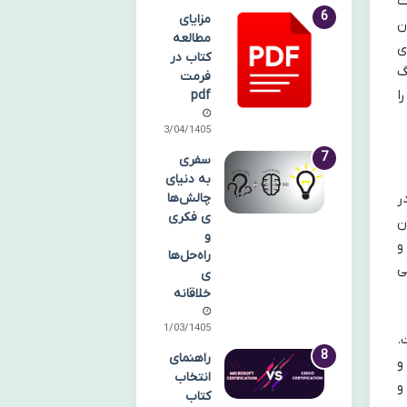
ت
مزایای
ن
مطالعه
ی
کتاب در
گ
فرمت
ا
pdf
13/04/1405
سفری
به دنیای
چالش‌ها
ر
ی فکری
ن
و
و
راه‌حل‌ها
ی
ی
خلاقانه
31/03/1405
.
راهنمای
و
انتخاب
و
کتاب