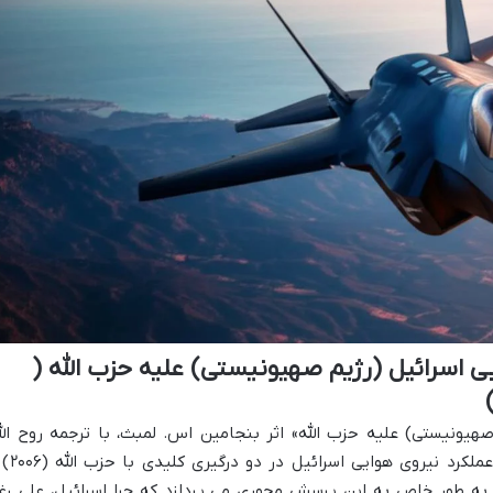
 اسرائیل (رژیم صهیونیستی) علیه حزب الله (
هیونیستی) علیه حزب الله» اثر بنجامین اس. لمبث، با ترجمه روح الل
افراسیابی، یک تحلیل عمیق و تخصصی از عملکرد نی
 دهد. این اثر به طور خاص به این پرسش محوری می پردازد که چرا اسرائیل، علی رغ