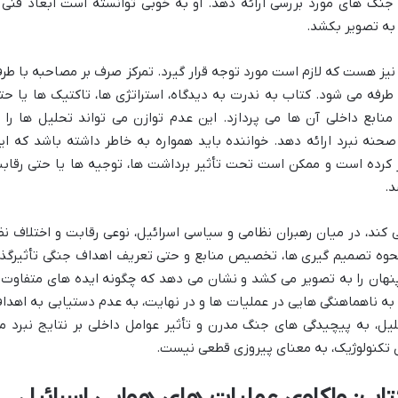
نگ های مورد بررسی ارائه دهد. او به خوبی توانسته است ابعاد فنی 
 به تصویر بکشد.
یز هست که لازم است مورد توجه قرار گیرد. تمرکز صرف بر مصاحبه با طر
 طرفه می شود. کتاب به ندرت به دیدگاه، استراتژی ها، تاکتیک ها یا حت
نابع داخلی آن ها می پردازد. این عدم توازن می تواند تحلیل ها را ا
نه نبرد ارائه دهد. خواننده باید همواره به خاطر داشته باشد که ای
بور کرده است و ممکن است تحت تأثیر برداشت ها، توجیه ها یا حتی رقاب
د.
کند، در میان رهبران نظامی و سیاسی اسرائیل، نوعی رقابت و اختلاف نظ
نحوه تصمیم گیری ها، تخصیص منابع و حتی تعریف اهداف جنگی تأثیرگذا
نهان را به تصویر می کشد و نشان می دهد که چگونه ایده های متفاوت 
 به ناهماهنگی هایی در عملیات ها و در نهایت، به عدم دستیابی به اهدا
ل، به پیچیدگی های جنگ مدرن و تأثیر عوامل داخلی بر نتایج نبرد م
 تکنولوژیک، به معنای پیروزی قطعی نیست.