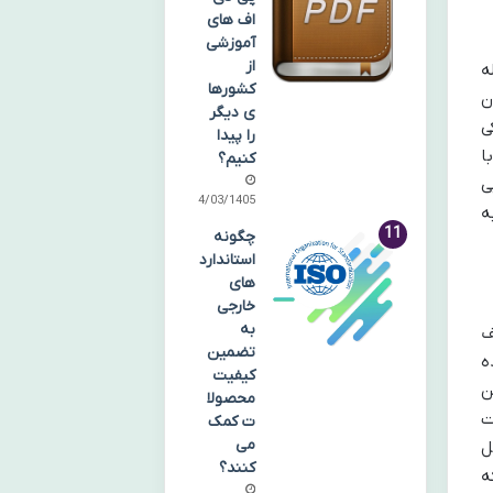
اف های
آموزشی
از
وئیه ۲۰۰۶، به حمله
کشورها
ن
ی دیگر
ی
را پیدا
ردازد که با
کنیم؟
ی
14/03/1405
ه
چگونه
استاندارد
های
خارجی
به
ف
تضمین
ه
کیفیت
ن
محصولا
ت
ت کمک
می
ل
کنند؟
ه