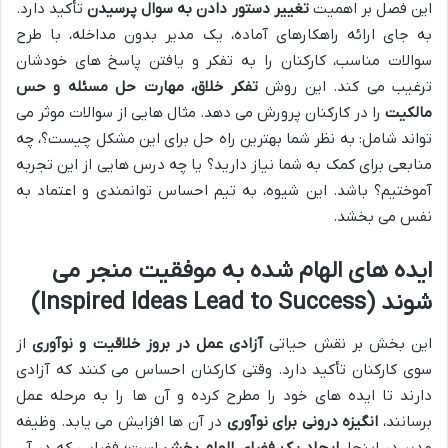
این فصل بر اهمیت
تغییر دستور دادن به سوال پرسیدن
تأکید دارد.
به جای ارائه راهکارهای آماده، یک مدیر بدون مداخله، با طرح
سوالات مناسب، کارکنان را به تفکر و یافتن پاسخ های خودشان
ترغیب می کند. این روش
تفکر خلاق، مهارت حل مسئله و حس
مالکیت
را در کارکنان پرورش می دهد. مثال هایی از سوالات موثر می
تواند شامل: به نظر شما بهترین راه حل برای این مشکل چیست؟، چه
منابعی برای کمک به شما نیاز دارید؟ یا چه درس هایی از این تجربه
آموختیم؟ باشد. این شیوه، به تیم احساس توانمندی و اعتماد به
نفس می بخشد.
ایده های الهام شده به موفقیت منجر می
شوند (Inspired Ideas Lead to Success)
این بخش بر نقش حیاتی
آزادی عمل در بروز خلاقیت و نوآوری
از
سوی کارکنان تأکید دارد. وقتی کارکنان احساس می کنند که آزادی
دارند تا ایده های خود را مطرح کرده و آن ها را به مرحله عمل
برسانند،
انگیزه درونی برای نوآوری
در آن ها افزایش می یابد. وظیفه
مدیر در اینجا،
ایجاد یک فضای الهام بخش
است؛ فضایی که در آن