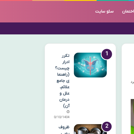
ختمان
سئو سایت
تکرر
ادرار
چیست؟
(راهنما
ی جامع
علائم،
علل و
درمان
آن)
10/10/1404
ظروف
رویی