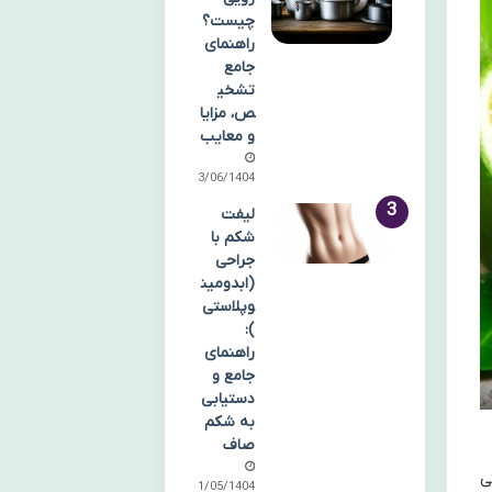
چیست؟
راهنمای
جامع
تشخی
ص، مزایا
و معایب
03/06/1404
لیفت
شکم با
جراحی
(ابدومین
وپلاستی
):
راهنمای
جامع و
دستیابی
به شکم
صاف
خود، منبع غنی از ویتامین C، آنتی
31/05/1404