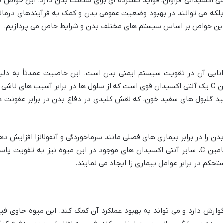
تی اکسیدانی فراوان، فواید گسترده ای برای سلامت بدن دارد. این خواص ن
 بلکه می توانند در بهبود وضعیت عمومی بدن و کمک به فرآیندهای درمان
تر این خواص بر اساس سیستم های مختلف بدن و شرایط خاص می پردازیم.
انایی آن در تقویت سیستم ایمنی بدن است. این خاصیت عمدتاً به دلی
در آن است. ویتامین C یک آنتی اکسیدان قوی است که از سلول ها در برابر آسیب های ناشی 
ید گلبول های سفید خون، که نقش کلیدی در دفاع بدن در برابر عفونت ه
 را در برابر بیماری های فصلی مانند سرماخوردگی و آنفولانزا افزایش ده
و دوره بهبودی را کوتاه تر کند. علاوه بر ویتامین C، سایر آنتی اکسیدان های موجود در این میوه نیز به تقویت پا
کم در برابر عوامل بیماری زا ایجاد می نمایند.
وارش دارد و می تواند به بهبود عملکرد آن کمک کند. این میوه حاوی فیب