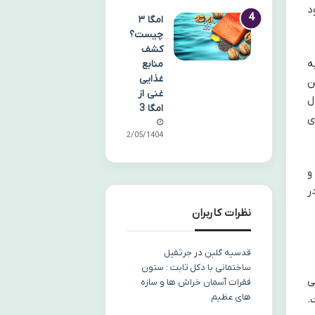
د
امگا ۳
چیست؟
کشف
ه
منابع
غذایی
ن
غنی از
ل
امگا 3
ی
22/05/1404
و
ر
نظرات کاربران
قدسیه گلبن
در
جرثقیل
ساختمانی با دکل ثابت : ستون
ی
فقرات آسمان خراش ها و سازه
های عظیم
.