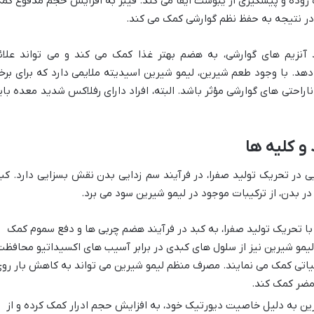
وده و پیشگیری از یبوست ایفا می کند. فیبر به افزایش حجم مدفوع کم
 در نتیجه به حفظ نظم گوارشی کمک می کند.
د آنزیم های گوارشی، به هضم بهتر غذا کمک می کند و می تواند علائ
د. با وجود طعم شیرین، لیمو شیرین اسیدیته ملایمی دارد که برای برخ
ادل pH معده و کاهش ناراحتی های گوارشی مؤثر باشد. البته، افراد دارای رفلاکس شدید معده با
و کلیه ها
یی در تحریک تولید صفرا، در فرآیند سم زدایی بدن نقش بسزایی دارد. کبد
در بدن، از ترکیبات موجود در لیمو شیرین سود می برد.
با تحریک تولید صفرا، به کبد در فرآیند هضم چربی ها و دفع سموم کمک
لیمو شیرین نیز از سلول های کبدی در برابر آسیب های اکسیداتیو محافظ
یاتی کمک می نمایند. مصرف منظم لیمو شیرین می تواند به کاهش بار رو
 مضر کمک کند.
ین به دلیل خاصیت دیورتیک خود، به افزایش حجم ادرار کمک کرده و از