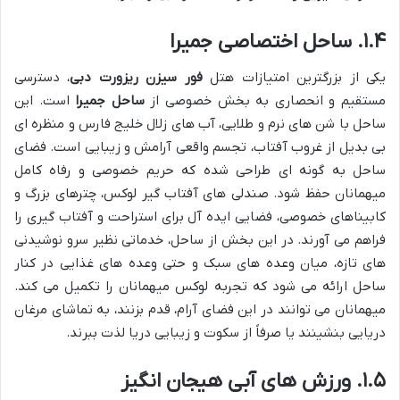
۱.۴. ساحل اختصاصی جمیرا
یکی از بزرگترین امتیازات هتل
فور سیزن ریزورت دبی
، دسترسی
مستقیم و انحصاری به بخش خصوصی از
ساحل جمیرا
است. این
ساحل با شن های نرم و طلایی، آب های زلال خلیج فارس و منظره ای
بی بدیل از غروب آفتاب، تجسم واقعی آرامش و زیبایی است. فضای
ساحل به گونه ای طراحی شده که حریم خصوصی و رفاه کامل
میهمانان حفظ شود. صندلی های آفتاب گیر لوکس، چترهای بزرگ و
کابیناهای خصوصی، فضایی ایده آل برای استراحت و آفتاب گیری را
فراهم می آورند. در این بخش از ساحل، خدماتی نظیر سرو نوشیدنی
های تازه، میان وعده های سبک و حتی وعده های غذایی در کنار
ساحل ارائه می شود که تجربه لوکس میهمانان را تکمیل می کند.
میهمانان می توانند در این فضای آرام، قدم بزنند، به تماشای مرغان
دریایی بنشینند یا صرفاً از سکوت و زیبایی دریا لذت ببرند.
۱.۵. ورزش های آبی هیجان انگیز