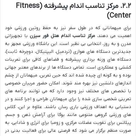
۲.۲. مرکز تناسب اندام پیشرفته (Fitness
Center)
برای میهمانانی که در طول سفر نیز به حفظ روتین ورزشی خود
اهمیت می دهند،
مرکز تناسب اندام هتل فور سیزن
با تجهیزاتی
مدرن و به روز، انتخابی بی نظیر است. این باشگاه ورزشی مجهز به
جدیدترین دستگاه های هوازی (تردمیل، الیپتیکال، دوچرخه ثابت)،
دستگاه های وزنه برداری پیشرفته و فضاهای کافی برای تمرینات
کششی و عملکردی است. تمامی دستگاه ها از برندهای معتبر جهانی
بوده و به گونه ای چیده شده اند که حین تمرین، میهمانان از چشم
اندازهای دلنشین نیز بهره مند شوند. امکان حضور مربیان خصوصی
با تخصص های مختلف نیز وجود دارد که می توانند برنامه های
تمرینی شخصی سازی شده را برای میهمانان طراحی و اجرا کنند و در
دستیابی به اهداف ورزشی یاری رسان باشند. علاوه بر این، کلاس
های ورزشی گروهی متنوعی مانند یوگا برای آرامش ذهن و جسم،
پیلاتس برای تقویت عضلات مرکزی، و زومبا برای انرژی و شادابی، به
صورت منظم برگزار می شود که فرصتی عالی برای فعالیت بدنی در