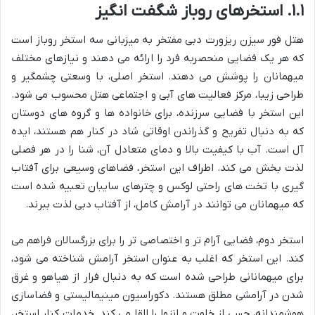
۱.۱. استخرهای روباز شگفت انگیز
هتل فور سیزن ریزورت دبی مفتخر به میزبانی سه استخر روباز است
که هر یک فضایی منحصربه فرد را ارائه می دهند و نیازهای مختلف
میهمانان را پوشش می دهند. استخر اصلی، با وسعتی چشمگیر و
طراحی زیبا، مرکز فعالیت های آبی و اجتماعی هتل محسوب می شود.
این استخر با فضایی سرزنده، برای خانواده ها و گروه های دوستان
که به دنبال تفریح و گذراندن اوقاتی شاد در کنار هم هستند، ایده
آل است. آب با کیفیت بالا و دمای متعادل آن، شنا را در هر فصلی
لذت بخش می کند. اطراف این استخر، فضاهای وسیعی برای آفتاب
گیری با تخت های راحتی لوکس و چترهای سایبان تعبیه شده است
که میهمانان می توانند در آرامش کامل، از آفتاب دبی لذت ببرند.
استخر دوم، فضایی آرام تر و اختصاصی تر را برای بزرگسالان فراهم می
کند. این استخر که اغلب به عنوان استخر آرامش شناخته می شود،
برای میهمانانی طراحی شده است که به دنبال فرار از هیاهو و غرق
شدن در آرامشی مطلق هستند. دکوراسیون مینیمالیستی و فضاسازی
هوشمندانه، حسی از خلوت و انزوا را القا می کند. خدمات کنار استخر،