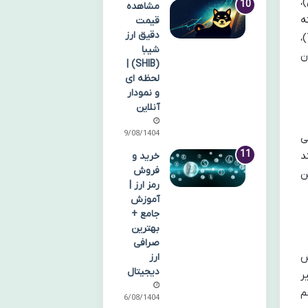
،
مشاهده
ه
قیمت
دقیق ارز
های واریز و برداشت و همچنین تنوع شبکه های پشتیبانی شده برای انتقال ارزها (مانند TRC20، ERC20، BEP20)،
شیبا
ن
(SHIB) |
لحظه ای
و نمودار
آنلاین
09/08/1404
ی
د
خرید و
فروش
ن
رمز ارز |
آموزش
جامع +
بهترین
صرافی
ش
ارز
دیجیتال
ر
م
06/08/1404