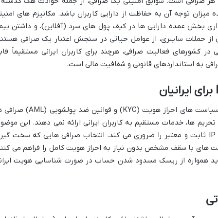
ب هر صرافی است. سوابق امنیتی یک صرافی، از جمله حوادث هک گذشته 
ه میزان توجه آن به حفاظت از دارایی کاربران باشد. مکانیزم های امنیت
ز هویت دو مرحله ای (2FA)، نگهداری بخش عمده دارایی ها در کیف پول های سرد (آفلاین)، و داشتن بی
 از حملات سایبری، از عوامل حیاتی در سنجش اعتبار یک صرافی هستند
در کشورهای فعالیت صرافی، هرچند برای کاربران ایرانی مستقیماً قاب
افی به استانداردهای قانونی و شفافیت مالی است.
یکی از بزرگترین دغدغه های کاربران ایرانی، سیاست های احراز هویت (KYC) و قوانین ضد پولشویی
حریم ها، خدمات مستقیم به کاربران ایرانی ارائه نمی دهند. این موضوع
استفاده از ابزارهایی مانند VPN یا VPS با IP ثابت و معتبر را ضروری می کند. انتخاب صرافی هایی که سخت گی
د، یا امکان برداشت های با سقف مشخص بدون نیاز به احراز هویت کامل را فراهم می کنند
 باید همواره از ریسک مسدود شدن حساب در صورت شناسایی هویت ایران
تی