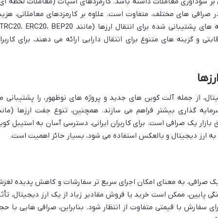
ی بر سودآوری معاملات داشته باشد. کارمزدهای اسپات (معاملات لحظه ای)
ر صرافی های مختلف، متفاوت است. علاوه بر کارمزدهای معاملاتی، هزین
تی و گزینه های متنوع برای انتقال دارایی ارائه می دهند، برای کاربرا
رزها
یتال، از جمله آلت کوین های جدید و پروژه های نوظهور، را پشتیبانی م
رمایه گذاری بیشتر فراهم می سازند. همچنین، تنوع جفت ارزها (مانن
شان دهنده عمق بازار یک صرافی است. برای کاربران ایرانی، دسترسی آسان به استیبل کوی
 یک صرافی، به معنای امکان اجرای سریع تر سفارشات و کاهش پدیده لغز
های با نقدینگی پایین، ممکن است خرید یا فروش مقادیر زیاد از یک ارز دیجیتال، تأثی
ای سفارش با قیمتی متفاوت از انتظار شود. بنابراین، صرافی هایی با حج