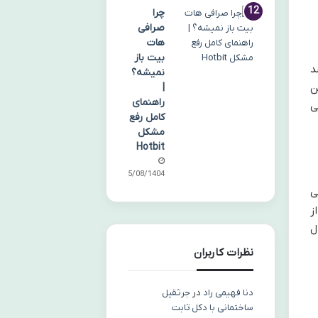
چرا
صرافی
هات
بیت باز
د
نمیشه؟
|
ن
راهنمای
ی
کامل رفع
مشکل
Hotbit
05/08/1404
ی
ز
ل
نظرات کاربران
دنا فهیمی راد
در
جرثقیل
ساختمانی با دکل ثابت