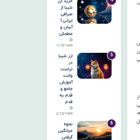
خرید ارز
،
شیبا از
صرافی
ایرانی |
آسان و
مطمئن
ن
11/10/1404
ز
ارز شیبا
ی
در
تراست
والت:
آموزش
جامع و
قدم به
ز
قدم
ی
،
12/10/1404
ل
نحوه
میانگین
گرفتن