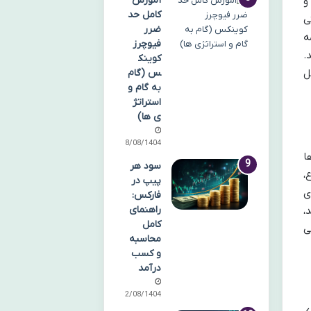
آموزش
و
کامل حد
ی
ضرر
مه
فیوچرز
.
کوینک
ل
س (گام
به گام و
استراتژ
ی ها)
18/08/1404
 (AML) صرافی ها
سود هر
،
پیپ در
ری
فارکس:
راهنمای
،
کامل
ی
محاسبه
و کسب
درآمد
12/08/1404