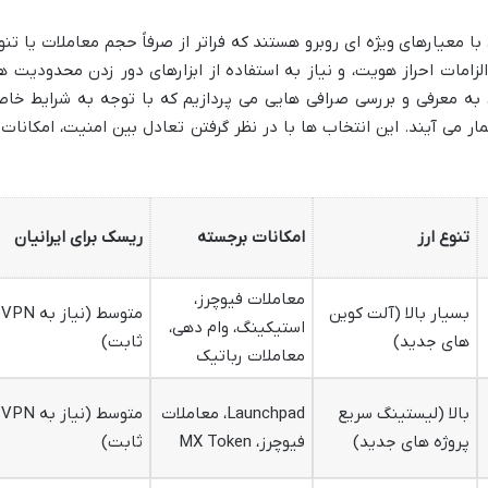
 با معیارهای ویژه ای روبرو هستند که فراتر از صرفاً حجم معاملات یا تنو
زامات احراز هویت، و نیاز به استفاده از ابزارهای دور زدن محدودیت ها
ه، به معرفی و بررسی صرافی هایی می پردازیم که با توجه به شرایط خا
ار می آیند. این انتخاب ها با در نظر گرفتن تعادل بین امنیت، امکانات 
تنوع ارز
امکانات برجسته
ریسک برای ایرانیان
معاملات فیوچرز،
بسیار بالا (آلت کوین
متوسط (نیاز به VPN
استیکینگ، وام دهی،
های جدید)
ثابت)
معاملات رباتیک
بالا (لیستینگ سریع
Launchpad، معاملات
متوسط (نیاز به VPN
پروژه های جدید)
فیوچرز، MX Token
ثابت)