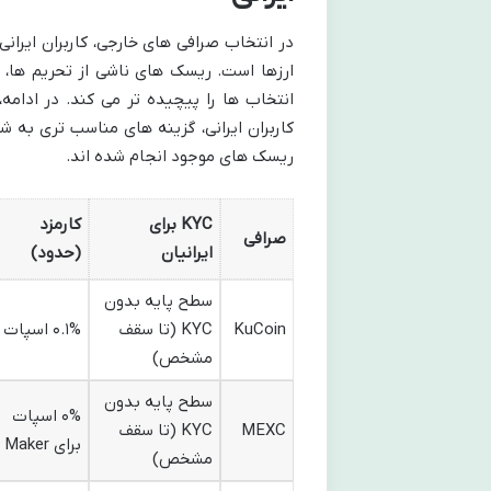
در انتخاب صرافی های خارجی، کاربران ایرانی
ارزها است. ریسک های ناشی از تحریم ها، ال
انتخاب ها را پیچیده تر می کند. در ادام
کاربران ایرانی، گزینه های مناسب تری به شم
ریسک های موجود انجام شده اند.
KYC برای
کارمزد
صرافی
ایرانیان
(حدود)
سطح پایه بدون
KuCoin
KYC (تا سقف
۰.۱% اسپات
مشخص)
سطح پایه بدون
۰% اسپات
MEXC
KYC (تا سقف
برای Maker
مشخص)