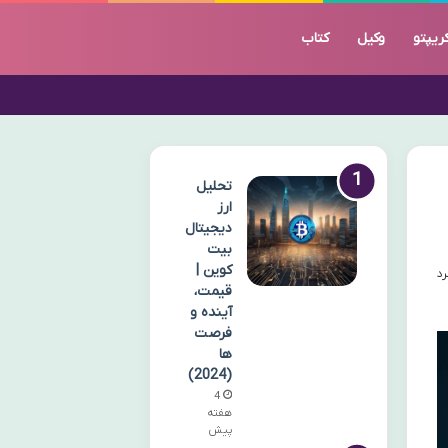
ریپتو
وکیل
کتاب
تحلیل
ارز
دیجیتال
بیت
کوین |
قیمت،
آینده و
فرصت
ها
(2024)
4
هفته
پیش