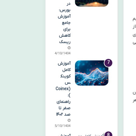
در
بورس:
آموزش
م
جامع
 مجاز
برای
V با IP ثابت برای
کاهش
ی
ریسک
14/10/1404
آموزش
کامل
کوینک
س
(Coinex
ن
):
ر
راهنمای
صفر تا
صد ۱۴۰۲
15/10/1404