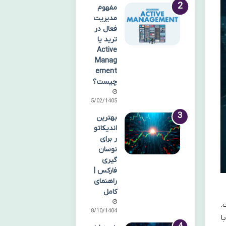
مفهوم
مدیریت
فعال در
ترید یا
Active
Manag
ement
چیست؟
15/02/1405
بهترین
اندیکاتو
ر برای
نوسان
گیری
فارکس |
راهنمای
کامل
.
08/10/1404
ا