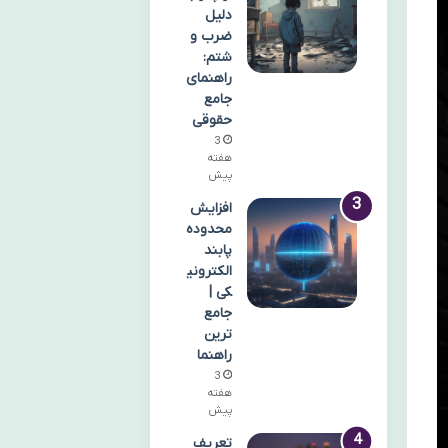
دلیل
ضرب و
شتم:
راهنمای
جامع
حقوقی
3
هفته
پیش
افزایش
محدوده
پابند
الکترونی
کی |
جامع
ترین
راهنما
3
هفته
پیش
تعریف