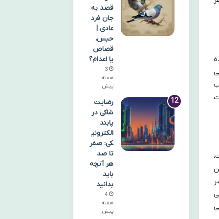
ر
قصد به
جان فرد
عادی |
حبس،
قصاص
ه
یا اعدام؟
3
ی
هفته
ب
پیش
ت
رضایت
شاکی در
پابند
الکترونی
کی: صفر
تا صد
،
هر آنچه
ن
باید
ر
بدانید
ی
4
هفته
ی
پیش