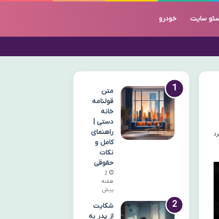
ئو سایت
خودرو
متن
قولنامه
خانه
دستی |
راهنمای
کامل و
نکات
حقوقی
2
هفته
پیش
شکایت
از پدر به