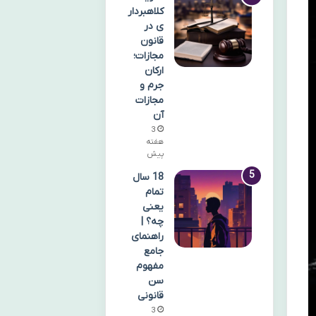
کلاهبردار
ی در
قانون
مجازات؛
ارکان
جرم و
مجازات
آن
3
هفته
پیش
18 سال
تمام
یعنی
چه؟ |
راهنمای
جامع
مفهوم
سن
قانونی
3