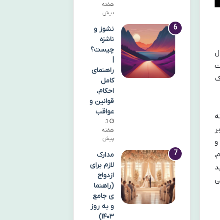
هفته
پیش
نشوز و
ناشزه
چیست؟
ل
|
ت
راهنمای
ک
کامل
احکام،
قوانین و
عواقب
ه
3
ر
هفته
پیش
و
،
مدارک
لازم برای
د
ازدواج
ی
(راهنما
ی جامع
و به روز
۱۴۰۳)