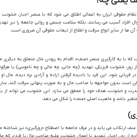
ف یعنی چه؟
ام حقوقی ایران به اعمالی اطلاق می شود که با عنصر اجبار، خشونت ی
وال افراد آسیب می رسانند، بلکه سلامت جسمی و روانی جامعه را نیز تهدی
آن ها از سایر انواع سرقت و اطلاع از تبعات حقوقی آن ضروری است.
که با به کارگیری عنصر «عنف»، اقدام به ربودن مال متعلق به دیگری م
ز زور، خشونت فیزیکی، تهدید (چه جانی، چه مالی و چه ناموسی) یا هرگون
بانی شود. این فرد با نادیده گرفتن اراده و آزادی بزه دیده، مال او ر
ن است بدون مواجهه با صاحب مال و به صورت پنهانی سرقت کند، سار
ل قدرت و خشونت، هدف خود را محقق می سازد. این خشونت می تواند از ی
متغیر باشد و ماهیت اصلی «عنف» را شکل می دهد.
ی)
ف ارتکاب می یابد و در عرف جامعه با اصطلاح «زورگیری» نیز شناخته م
ده از زور، اجبار، تهدید یا اعمال خشونت علیه صاحب مال یا فردی که ما