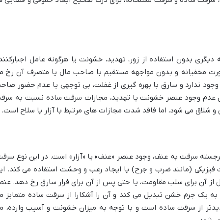
نف، سرقت ساده و سرقت مسلحانه، برای درک صحیح ابعاد حقوقی و قضایی ه
دیگری بدون استفاده از زور، تهدید، خشونت یا هرگونه عامل اجبارکنند
صورت مخفیانه و بدون مواجهه مستقیم با صاحب مال یا متصرف آن رخ م
 وجود ندارد و سارق با بهره گیری از غفلت، بی توجهی یا عدم حضور صاح
یل عدم وجود عنصر خشونت یا تهدید، مجازات سرقت ساده نسبت به سرق
 شلاق می شود، اما فاقد شدت مجازات های مرتبط با آزار یا سلاح است.
رجسته سرقت به عنف، وجود عنصر «عنف» یا «آزار» است. در این نوع سرقت
ت فیزیکی (مانند ضرب و جرح) یا ایجاد رعب و وحشت استفاده می کند. ای
از آن برای سلب مقاومت، یا حتی پس از آن برای فرار سارق رخ دهد. عنص
 به یک جرم خشن تبدیل می کند و آن را آشکارا از سرقت ساده متمایز م
دتر از سرقت ساده است و با توجه به میزان خشونت و آسیب وارده، م