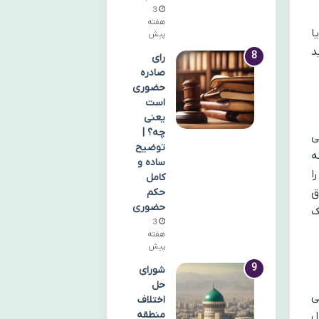
3
هفته
ا
پیش
د
رای
صادره
حضوری
است
یعنی
چه؟ |
ی
توضیح
ه
ساده و
ا
کامل
حکم
ق
حضوری
ک
3
هفته
پیش
شورای
حل
ی
اختلاف
منطقه
ل