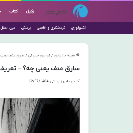
وکیل
کتاب
د
تکنولوژی
گردشگری و اقامتی
پزشکی
بین الملل
مجله نادیاتور
/
قوانین حقوقی
/
سارق عنف یعنی چ
سارق عنف یعنی چه؟ – تعریف، 
آخرین به روز رسانی: 12/07/1404