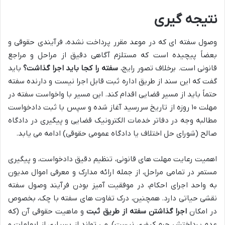
نتیجه گیری
وصول سفته ای که در موعد مقرر پرداخت نشده، فرآیندی حقوقی و
بعضاً پیچیده است که مستلزم آگاهی دقیق از مراحل و مراجع
قانونی است. برخلاف تصور رایج،
سفته را کجا باید اجرا گذاشت؟
باید
گفت که این سند از طریق اداره ثبت قابل اجرا نیست و دارنده سفته
حتماً باید از مسیر قضایی اقدام کند. این مسیر با واخواست سفته در
مهلت ۱۰ روزه از تاریخ سررسید آغاز شده و سپس با ثبت دادخواست
مطالبه وجه در دفاتر خدمات الکترونیک قضایی و پیگیری در دادگاه
صالح (شورای حل اختلاف یا دادگاه عمومی حقوقی) ادامه می یابد.
اهمیت رعایت مهلت های قانونی، تنظیم دقیق دادخواست، و پیگیری
مستمر در تمامی مراحل، از جمله ارائه مدارک و معرفی اموال مدیون
به واحد اجرای احکام، در موفقیت آمیز بودن فرآیند وصول سفته
نقشی حیاتی دارد. همچنین، درک تفاوت های سفته با چک، بخصوص
در امکان
اجرا گذاشتن سفته از طریق ثبت
و ماهیت حقوقی آن (که
عدم پرداختش جرم کیفری نیست)، می تواند از بسیاری از ابهامات و