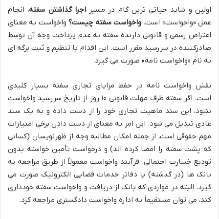
اولین و شاید حیاتی ترین گام در مسیر
اجرا گذاشتن سفته
، انجام
عمل «واخواست» است.
واخواست سفته چیست؟
واخواست به معنای
اعتراض رسمی و قانونی دارنده سفته به عدم پرداخت وجه آن توسط
صادرکننده در سررسید مقرر است. این اقدام با تنظیم و ثبت برگه ای
به نام «واخواست نامه» صورت می گیرد.
نقش واخواست نامه در حفظ مزایای تجاری سفته بسیار کلیدی
است. اگر سفته ظرف مهلت قانونی ۱۰ روز از تاریخ سررسید واخواست
نشود، این سند ماهیت تجاری خود را از دست داده و به یک سند
عادی تبدیل می شود. این امر به معنای از دست دادن برخی امتیازات
مهم حقوقی است، از جمله امکان مطالبه وجه از ظهرنویسان (کسانی
که پشت سفته را امضا کرده اند) و درخواست تأمین خواسته بدون
تودیع خسارت احتمالی. فرآیند واخواست معمولاً از طریق مراجعه به
بانک ها (در گذشته) یا دفاتر خدمات قضایی الکترونیک صورت می
گیرد. البته در مواردی که بانک از دریافت و واخواست سفته خودداری
کند، می توان مستقیماً به اداره واخواست دادگستری مراجعه کرد.