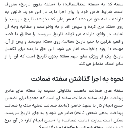
سفته که به «سفته عندالمطالبه» یا «سفته بدون تاریخ» معروف
است، شرایط خاص خود را برای اجرا دارد. در این موارد، قانون به
دارنده سفته حق می دهد که هر زمان که بخواهد، تاریخ سررسید را
روی سفته درج کرده و سپس اقدام به واخواست و مطالبه وجه آن
نماید. در واقع، دارنده می تواند تاریخ سررسید را مطابق با قصد
واقعی طرفین یا حتی تاریخ مطالبه، روی سفته بنویسد و پس از آن،
مهلت ۱۰ روزه واخواست آغاز می شود. این حق دارنده برای تکمیل
تاریخ، یکی از ویژگی های مهم
سفته بدون تاریخ
است که آن را از
سایر اسناد متمایز می کند.
نحوه به اجرا گذاشتن سفته ضمانت
سفته های ضمانت ماهیت متفاوتی نسبت به سفته های عادی
پرداخت دارند. سفته ضمانت، سفته ای است که معمولاً برای تضمین
حسن انجام کار یا تعهد خاصی (مانند ضمانت تخلیه ملک یا ضمانت
پرداخت بدهی شخص ثالث) صادر می شود و به جای تاریخ سررسید،
ممکن است عبارت «بابت ضمانت» یا «حسن انجام کار» در آن درج
شده باشد.
سفته ضمانت را چگونه اجرا بگذاریم؟