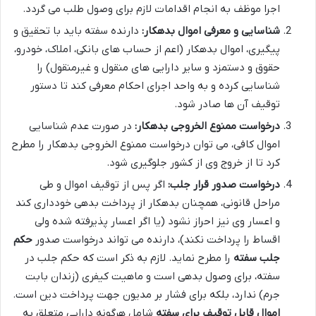
اجرا موظف به انجام اقدامات لازم برای وصول طلب می گردد.
شناسایی و معرفی اموال بدهکار:
دارنده سفته باید با تحقیق و
پیگیری، اموال بدهکار (اعم از حساب های بانکی، املاک، خودرو،
حقوق و دستمزد و سایر دارایی های منقول و غیرمنقول) را
شناسایی کرده و به واحد اجرای احکام معرفی کند تا دستور
توقیف آن ها صادر شود.
درخواست ممنوع الخروجی بدهکار:
در صورت عدم شناسایی
اموال کافی، می توان درخواست ممنوع الخروجی بدهکار را مطرح
کرد تا از خروج وی از کشور جلوگیری شود.
درخواست صدور قرار جلب:
اگر پس از توقیف اموال و طی
مراحل قانونی، همچنان بدهکار از پرداخت بدهی خودداری کند
و اعسار وی نیز احراز نشود (یا اگر اعسار پذیرفته شده ولی
اقساط را پرداخت نکند)، دارنده می تواند درخواست صدور
حکم
جلب سفته
را مطرح نماید. لازم به ذکر است که حکم جلب در
سفته، برای وصول بدهی است و ماهیت کیفری (زندان بابت
جرم) ندارد، بلکه برای فشار بر مدیون جهت پرداخت دین است.
اموال قابل توقیف برای سفته
شامل هرگونه دارایی متعلق به