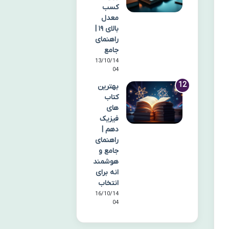
کسب
معدل
بالای ۱۹ |
راهنمای
جامع
13/10/14
04
بهترین
کتاب
های
فیزیک
دهم |
راهنمای
جامع و
هوشمند
انه برای
انتخاب
16/10/14
04