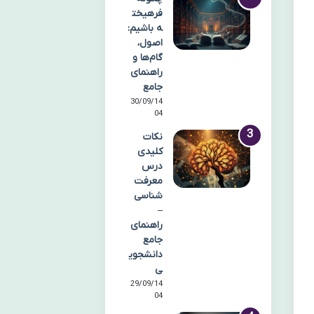
فرهیخت
ه باشیم:
اصول،
گام‌ها و
راهنمای
جامع
30/09/14
04
نکات
کلیدی
درس
معرفت
شناسی
–
راهنمای
جامع
دانشجوی
ی
29/09/14
04