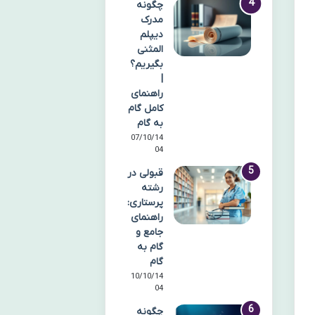
چگونه
مدرک
دیپلم
المثنی
بگیریم؟
|
راهنمای
کامل گام
به گام
07/10/14
04
قبولی در
رشته
پرستاری:
راهنمای
جامع و
گام به
گام
10/10/14
04
چگونه