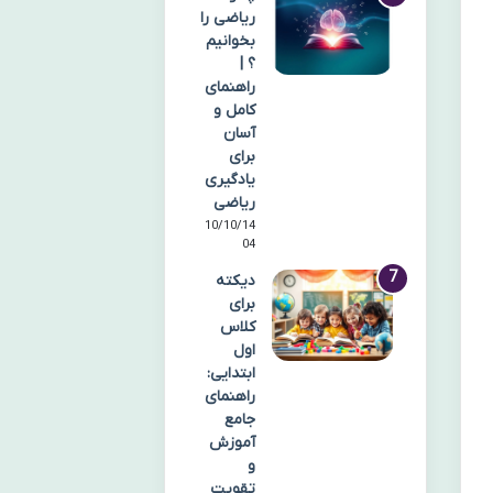
ریاضی را
بخوانیم
؟ |
راهنمای
کامل و
آسان
برای
یادگیری
ریاضی
10/10/14
04
دیکته
برای
کلاس
اول
ابتدایی:
راهنمای
جامع
آموزش
و
تقویت