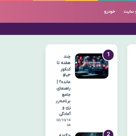
 سایت
خودرو
چند
هفته تا
کنکور
۱۴۰۳
مانده؟ |
راهنمای
جامع
برنامه‌ری
زی و
آمادگی
02/10/14
04
چگونه