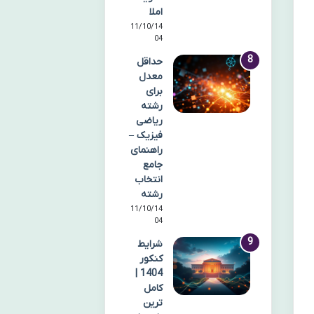
املا
11/10/14
04
حداقل
معدل
برای
رشته
ریاضی
فیزیک –
راهنمای
جامع
انتخاب
رشته
11/10/14
04
شرایط
کنکور
1404 |
کامل
ترین