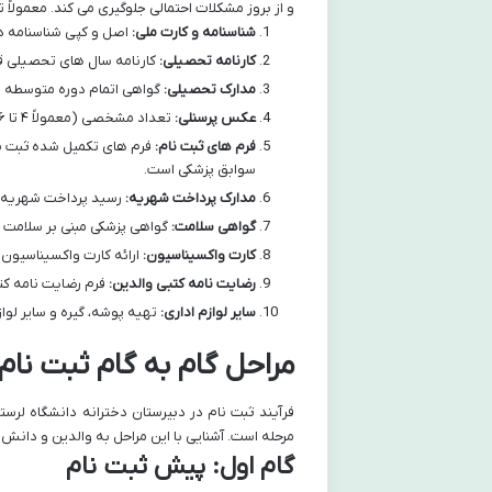
و از بروز مشکلات احتمالی جلوگیری می کند. معمولاً
شناسنامه و کارت ملی:
اصل و کپی شناسنامه دا
کارنامه تحصیلی:
کارنامه سال های تحصیلی قب
مدارک تحصیلی:
گواهی اتمام دوره متوسطه ا
عکس پرسنلی:
تعداد مشخصی (معمولاً ۴ تا ۶ قطعه) عکس پرسنلی جدید با زمینه سفید، مطابق با ابعاد استاندارد (۳×۴).
فرم های ثبت نام:
فرم های تکمیل شده ثبت نا
سوابق پزشکی است.
مدارک پرداخت شهریه:
رسید پرداخت شهریه ی
گواهی سلامت:
گواهی پزشکی مبنی بر سلامت ج
کارت واکسیناسیون:
ارائه کارت واکسیناسیون
رضایت نامه کتبی والدین:
فرم رضایت نامه کت
سایر لوازم اداری:
تهیه پوشه، گیره و سایر لواز
مراحل گام به گام ثبت نام
فرآیند ثبت نام در دبیرستان دخترانه دانشگاه لرس
مرحله است. آشنایی با این مراحل به والدین و دانش آم
گام اول: پیش ثبت نام