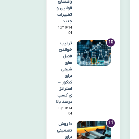
راهنمای
قوانین و
تغییرات
جدید
13/10/14
04
ترتیب
خواندن
فصل
های
شیمی
برای
کنکور –
استراتژ
ی کسب
درصد بالا
13/10/14
04
۱۰ روش
تضمینی
برای