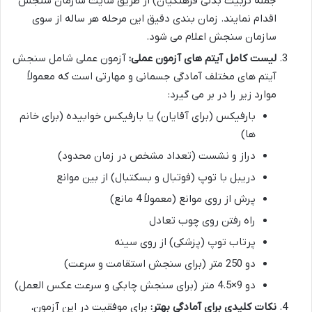
جمله تربیت بدنی فرهنگیان) از طریق سایت سازمان سنجش
اقدام نمایند. زمان بندی دقیق این مرحله هر ساله از سوی
سازمان سنجش اعلام می شود.
لیست کامل آیتم های آزمون عملی:
آزمون عملی شامل سنجش
آیتم های مختلف آمادگی جسمانی و مهارتی است که معمولاً
موارد زیر را در بر می گیرد:
بارفیکس (برای آقایان) یا بارفیکس خوابیده (برای خانم
ها)
دراز و نشست (تعداد مشخص در زمان محدود)
دریبل با توپ (فوتبال و بسکتبال) از بین موانع
پرش از روی موانع (معمولاً 4 مانع)
راه رفتن روی چوب تعادل
پرتاب توپ (پزشکی) از روی سینه
دو 250 متر (برای سنجش استقامت و سرعت)
دو 9×4.5 متر (برای سنجش چابکی و سرعت عکس العمل)
نکات کلیدی برای آمادگی بهتر:
برای موفقیت در این آزمون،