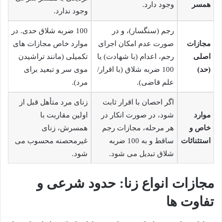
همسر
وجود دارد.
وجود ندارد.
رجم (سنگسار)، و در
100 ضربه شلاق حدی. در
مجازات
صورت عدم امکان اجرای
موارد خاص مجازات های
اصلی
رجم، اعدام (با شهادت) یا
تکمیلی (مانند تراشیدن
(حد)
100 ضربه شلاق (با اقرار/
موی سر و تبعید برای
علم قاضی).
مرد).
اگر احصان با اقرار ثابت
زنای مرد متأهل قبل از
موارد
شود، در صورت انکار در
اولین مقاربت با
خاص و
هر مرحله، مجازات رجم
همسرش، زنای
استثنائات
ساقط و به 100 ضربه
غیرمحصنه محسوب می
شلاق تبدیل می شود.
شود.
مجازات انواع زنا: حدود شرعی و
تفاوت ها