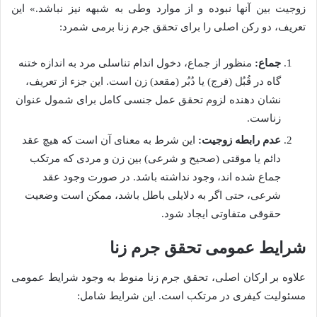
زوجیت بین آنها نبوده و از موارد وطی به شبهه نیز نباشد.» این
تعریف، دو رکن اصلی را برای تحقق جرم زنا برمی شمرد:
جماع:
منظور از جماع، دخول اندام تناسلی مرد به اندازه ختنه
گاه در قُبُل (فرج) یا دُبُر (مقعد) زن است. این جزء از تعریف،
نشان دهنده لزوم تحقق عمل جنسی کامل برای شمول عنوان
زناست.
عدم رابطه زوجیت:
این شرط به معنای آن است که هیچ عقد
دائم یا موقتی (صحیح و شرعی) بین زن و مردی که مرتکب
جماع شده اند، وجود نداشته باشد. در صورت وجود عقد
شرعی، حتی اگر به دلایلی باطل باشد، ممکن است وضعیت
حقوقی متفاوتی ایجاد شود.
شرایط عمومی تحقق جرم زنا
علاوه بر ارکان اصلی، تحقق جرم زنا منوط به وجود شرایط عمومی
مسئولیت کیفری در مرتکب است. این شرایط شامل: