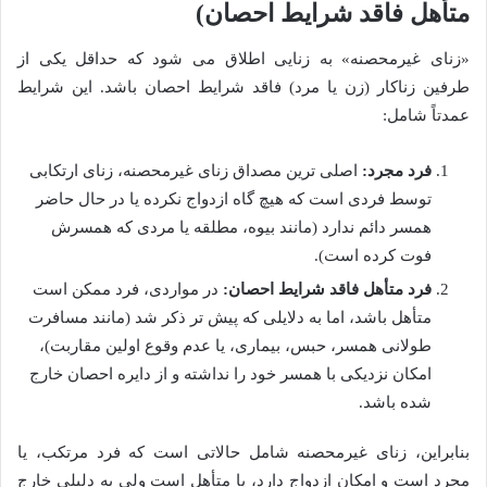
متأهل فاقد شرایط احصان)
«زنای غیرمحصنه» به زنایی اطلاق می شود که حداقل یکی از
طرفین زناکار (زن یا مرد) فاقد شرایط احصان باشد. این شرایط
عمدتاً شامل:
فرد مجرد:
اصلی ترین مصداق زنای غیرمحصنه، زنای ارتکابی
توسط فردی است که هیچ گاه ازدواج نکرده یا در حال حاضر
همسر دائم ندارد (مانند بیوه، مطلقه یا مردی که همسرش
فوت کرده است).
فرد متأهل فاقد شرایط احصان:
در مواردی، فرد ممکن است
متأهل باشد، اما به دلایلی که پیش تر ذکر شد (مانند مسافرت
طولانی همسر، حبس، بیماری، یا عدم وقوع اولین مقاربت)،
امکان نزدیکی با همسر خود را نداشته و از دایره احصان خارج
شده باشد.
بنابراین، زنای غیرمحصنه شامل حالاتی است که فرد مرتکب، یا
مجرد است و امکان ازدواج دارد، یا متأهل است ولی به دلیلی خارج