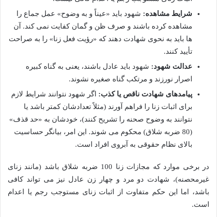
شرایط مشاهده:
شهود باید «عیناً و به وضوح» عمل جماع را
مشاهده کرده باشند و صرف ظن و گمان کفایت نمی کند. آن
ها باید به نحوی شهادت دهند که «رؤیت فعل زنا» را به صراحت
تأیید کنند.
عدالت شهود:
شهود باید عادل باشند، یعنی به گناه کبیره
اصرار نورزند و مرتکب گناه صغیره نشوند.
پیامدهای شهادت ناقص یا کذب:
اگر شهود نتوانند شرایط لازم
برای اثبات زنا را فراهم آورند (مثلاً تعدادشان کمتر باشد یا
نتوانند به وضوح صحنه را تشریح کنند)، خودشان به «حد قذف»
(80 ضربه شلاق) محکوم می شوند. این امر، بیانگر حساسیت
بالای نظام حقوقی به آبروی افراد است.
در برخی موارد که مجازات زنا 100 ضربه شلاق باشد (مانند زنای
غیرمحصنه)، شهادت دو مرد و چهار زن عادل نیز می تواند کافی
باشد، اما این حکم متفاوت از اثبات زنای مستوجب رجم یا اعدام
است.