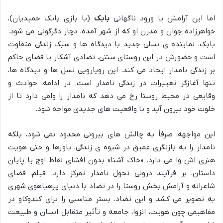
اما این آرامش با ورود ناگهانی
بابک
(با بازی بابک حمیدیان)،
خواهرزاده جوان و مدرن او که از شهر آمده، دچار دگرگونی می شود.
بابک، نماینده ی نسلی جدید با دیدگاه ها و سبک زندگی متفاوت
است و حضورش در این روستای سنتی، تضادی آشکار با فضای حاکم
بر زندگی نامدار ایجاد می کند. این رویارویی نسل ها و دیدگاه ها،
تنها آغازگر تغییرات در زندگی نامدار است. در ادامه، حوادث و
وقایعی در محیط روستا رخ می دهد که نامدار را وامی دارد تا از
خلوت خود بیرون آید و با واقعیت های جدیدی مواجه شود.
این مواجهه، صرفاً به چالش های بیرونی محدود نمی شود، بلکه
نامدار را به بازنگری عمیق در شیوه ی زندگی، باورها و حتی هویت
هنری اش وا می دارد. «خاک آشنا» بدون افشای نقاط اوج یا پایان
داستان، بر فرآیند درونی تحول نامدار تمرکز دارد. فیلم، فضای
شاعرانه و آرامش بخش روستا را در تضاد با دنیای پرهیاهوی شهری
به تصویر می کشد و این تضاد، بستر مناسبی را برای کندوکاو در
مفاهیمی چون هویت، انزوا، جامعه و تأثیر متقابل انسان و طبیعت