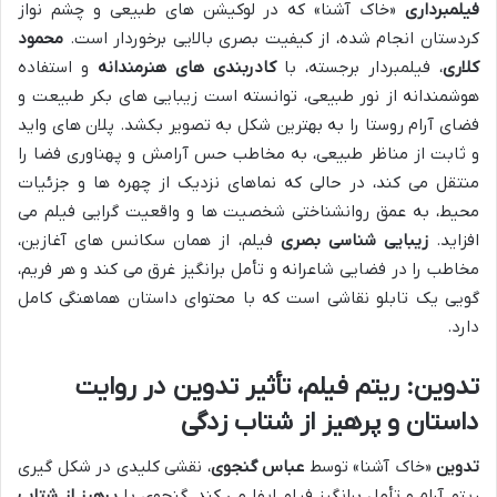
فیلمبرداری
«خاک آشنا» که در لوکیشن های طبیعی و چشم نواز
کردستان انجام شده، از کیفیت بصری بالایی برخوردار است.
محمود
کلاری
، فیلمبردار برجسته، با
کادربندی های هنرمندانه
و استفاده
هوشمندانه از نور طبیعی، توانسته است زیبایی های بکر طبیعت و
فضای آرام روستا را به بهترین شکل به تصویر بکشد. پلان های واید
و ثابت از مناظر طبیعی، به مخاطب حس آرامش و پهناوری فضا را
منتقل می کند، در حالی که نماهای نزدیک از چهره ها و جزئیات
محیط، به عمق روانشناختی شخصیت ها و واقعیت گرایی فیلم می
افزاید.
زیبایی شناسی بصری
فیلم، از همان سکانس های آغازین،
مخاطب را در فضایی شاعرانه و تأمل برانگیز غرق می کند و هر فریم،
گویی یک تابلو نقاشی است که با محتوای داستان هماهنگی کامل
دارد.
تدوین: ریتم فیلم، تأثیر تدوین در روایت
داستان و پرهیز از شتاب زدگی
تدوین
«خاک آشنا» توسط
عباس گنجوی
، نقشی کلیدی در شکل گیری
ریتم آرام و تأمل برانگیز فیلم ایفا می کند. گنجوی با
پرهیز از شتاب