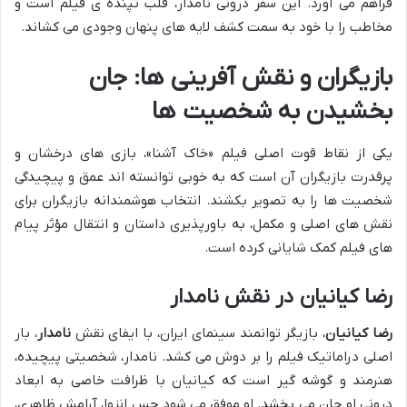
فراهم می آورد. این سفر درونی نامدار، قلب تپنده ی فیلم است و
مخاطب را با خود به سمت کشف لایه های پنهان وجودی می کشاند.
بازیگران و نقش آفرینی ها: جان
بخشیدن به شخصیت ها
یکی از نقاط قوت اصلی فیلم «خاک آشنا»، بازی های درخشان و
پرقدرت بازیگران آن است که به خوبی توانسته اند عمق و پیچیدگی
شخصیت ها را به تصویر بکشند. انتخاب هوشمندانه بازیگران برای
نقش های اصلی و مکمل، به باورپذیری داستان و انتقال مؤثر پیام
های فیلم کمک شایانی کرده است.
رضا کیانیان در نقش نامدار
رضا کیانیان
، بازیگر توانمند سینمای ایران، با ایفای نقش
نامدار
، بار
اصلی دراماتیک فیلم را بر دوش می کشد. نامدار، شخصیتی پیچیده،
هنرمند و گوشه گیر است که کیانیان با ظرافت خاصی به ابعاد
درونی او جان می بخشد. او موفق می شود حس انزوا، آرامش ظاهری،