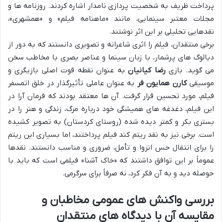
پرداخت ظریف به شخصیت پردازی نامدار اشاره کردند. روزنامه ها و
مجلات معتبر سینمایی، مانند «ماهنامه فیلم» و «همشهری»،
نقدهایی تحلیلی بر این اثر نوشتند.
برخی منتقدان، فیلم را اثری شاعرانه و تصویری دانستند که به دور از
دیالوگ های پرشمار، با زبان سینما و عناصر بصری با مخاطب سخن
می گوید. بازی
رضا کیانیان
به عنوان نقطه قوت اصلی بازیگری و
موسیقی
کارن همایون فر
به عنوان عاملی تأثیرگذار در خلق اتمسفر
فیلم، مورد تحسین قرار گرفت. آن ها معتقد بودند که فرمان آرا در
این فیلم، دغدغه های همیشگی خود درباره مرگ، زندگی و هنر را در
بستری بکر و کمتر دیده شده (روستای کردستان) به تصویر کشیده
است. برخی نیز به نقد ریتم کند فیلم پرداختند، اما بسیاری این ریتم
را برای انتقال حس انزوا و تأمل، ضروری و مناسب دانستند. نقدها
عموماً بر این توافق داشتند که «خاک آشنا» فیلمی است که باید با
حوصله دید و به آن فکر کرد، نه صرفاً برای سرگرمی.
بررسی واکنش های عمومی مخاطبان و
مقایسه آن با دیدگاه های منتقدان