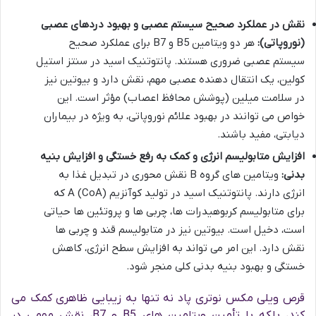
نقش در عملکرد صحیح سیستم عصبی و بهبود دردهای عصبی
(نوروپاتی):
هر دو ویتامین B5 و B7 برای عملکرد صحیح
سیستم عصبی ضروری هستند. پانتوتنیک اسید در سنتز استیل
کولین، یک انتقال دهنده عصبی مهم، نقش دارد و بیوتین نیز
در سلامت میلین (پوشش محافظ اعصاب) مؤثر است. این
خواص می توانند در بهبود علائم نوروپاتی، به ویژه در بیماران
دیابتی، مفید باشند.
افزایش متابولیسم انرژی و کمک به رفع خستگی و افزایش بنیه
بدنی:
ویتامین های گروه B نقش محوری در تبدیل غذا به
انرژی دارند. پانتوتنیک اسید در تولید کوآنزیم A (CoA) که
برای متابولیسم کربوهیدرات ها، چربی ها و پروتئین ها حیاتی
است، دخیل است. بیوتین نیز در متابولیسم قند و چربی ها
نقش دارد. این امر می تواند به افزایش سطح انرژی، کاهش
خستگی و بهبود بنیه بدنی کلی منجر شود.
قرص ویلی مکس نوتری پاد نه تنها به زیبایی ظاهری کمک می
کند، بلکه با تأمین ویتامین های B5 و B7، نقش مهمی در