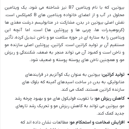
بیوتین، که با نام ویتامین B7 نیز شناخته می شود، یک ویتامین
محلول در آب و از اعضای خانواده ویتامین های B کمپلکس است.
نقش اصلی بیوتین در بدن، مشارکت در متابولیسم درشت مغذی ها
(کربوهیدرات ها، چربی ها و پروتئین ها) است. اما آنچه این
ویتامین را به ستاره ای در حوزه سلامت مو و ناخن تبدیل کرده، تأثیر
مستقیم آن بر تولید کراتین است. کراتین، پروتئین اصلی سازنده مو
و ناخن است و کمبود آن می تواند منجر به ضعف، شکنندگی و ریزش
مو، و همچنین ناخن های پوسته پوسته و ضعیف شود.
تولید کراتین:
بیوتین به عنوان یک کوآنزیم در فرایندهای
متابولیکی، به بدن در ساخت اسیدهای آمینه که بلوک های
سازنده کراتین هستند، کمک می کند.
کاهش ریزش مو:
با تقویت فولیکول های مو و بهبود چرخه رشد
مو، بیوتین می تواند به کاهش ریزش مو و تحریک رشد تارهای
جدید کمک کند.
افزایش ضخامت و استحکام مو:
مطالعات نشان داده اند که