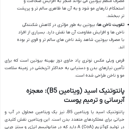
مصرف منظم بیوتین می تواند منجر به افزایش ضخامت و
استحکام تارهای مو شود و به آن ها ظاهری سالم تر و پرپشت
تر ببخشد.
تقویت ناخن ها:
بیوتین به طور مؤثری در کاهش شکنندگی
ناخن ها و افزایش مقاومت آن ها نقش دارد. بسیاری از افراد
با مصرف بیوتین، شاهد رشد ناخن های سالم تر و قوی تر بوده
اند.
قرص ویلی مکس نوتری پاد حاوی دوز بهینه بیوتین است که برای
تأمین نیازهای بدن و دستیابی به حداکثر اثربخشی در زمینه سلامت
مو و ناخن طراحی شده است.
پانتوتنیک اسید (ویتامین B5): معجزه
آبرسانی و ترمیم پوست
پانتوتنیک اسید یا ویتامین B5، نیز یک ویتامین محلول در آب و
حیاتی برای عملکردهای متعدد بدن است. این ویتامین نقش کلیدی
در تولید کوآنزیم A (CoA) دارد که در متابولیسم انرژی و سنتز چربی