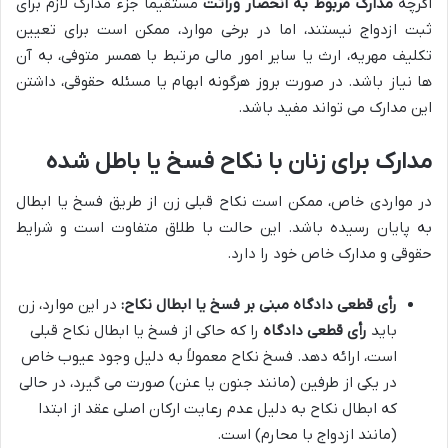
اگرچه
مدارک مربوط به انحصار وراثت
مستقیماً جزء مدارک لازم برای
ثبت ازدواج نیستند، اما در برخی موارد، ممکن است برای تعیین
تکلیف مهریه، ارث یا سایر امور مالی مرتبط با همسر متوفی، به آن
ها نیاز باشد. در صورت بروز هرگونه ابهام یا مسئله حقوقی، داشتن
این مدارک می تواند مفید باشد.
مدارک برای زنان با نکاح فسخ یا باطل شده
در مواردی خاص، ممکن است نکاح قبلی زن از طریق فسخ یا ابطال
به پایان رسیده باشد. این حالت با طلاق متفاوت است و شرایط
حقوقی و مدارک خاص خود را دارد.
رأی قطعی دادگاه مبنی بر فسخ یا ابطال نکاح:
در این موارد، زن
باید
رأی قطعی دادگاه
را که حاکی از فسخ یا ابطال نکاح قبلی
است، ارائه دهد. فسخ نکاح معمولاً به دلیل وجود عیوب خاص
در یکی از طرفین (مانند جنون یا عنن) صورت می گیرد، در حالی
که ابطال نکاح به دلیل عدم رعایت ارکان اصلی عقد از ابتدا
(مانند ازدواج با محارم) است.