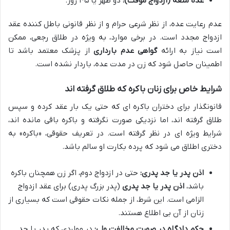
عده متعه (ازدواج موقت):
دو طُهر یا ۴۵ روز.
عدم رعایت عده، از نظر شرعی حرام و از نظر قانونی باطل کننده عقد
ازدواج مجدد است. در برخی موارد، به ویژه در طلاق رجعی، ممکن
است نیاز به ارائه
گواهی عدم بارداری
از پزشک معتمد باشد تا
اطمینان حاصل شود که زن در مدت عده، باردار نشده است.
شرایط خاص برای زنان باکره که طلاق گرفته اند
قانونگذار برای دختران باکره ای که حتی یک بار عقد کرده و سپس
طلاق گرفته اند، اما نزدیکی صورت نگرفته و باکره باقی مانده اند،
شرایط ویژه ای در نظر گرفته است. در تعریف حقوقی، «باکره» به
دختری اطلاق می شود که پرده بکارت او سالم باشد.
اذن پدر یا جد پدری:
حتی در ازدواج دوم، اگر زن همچنان باکره
باشد،
اذن پدر یا جد پدری
(پدر بزرگ پدری) برای عقد ازدواج
الزامی است. این شرط، از جمله نکات حقوقی است که بسیاری از
زنان از آن بی اطلاع هستند.
حکم دادگاه در صورت مخالفت ولی:
در مواردی که پدر یا جد