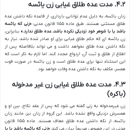
۴.۲. مدت عده طلاق غیابی زن یائسه
زنان یائسه، به دلیل عدم توانایی بارداری، از قاعده نگه داشتن عده
طلاق مستثنی هستند. طبق ماده ۱۱۵۵ قانون مدنی:
«زنی که یائسه
باشد یا با شوهر خود نزدیکی نکرده باشد، عده طلاق ندارد.»
بنابراین،
زن یائسه ای که حکم طلاق غیابی برای او صادر شده باشد، نیاز به
نگه داشتن عده طلاق نخواهد داشت و می تواند بلافاصله پس از
اطلاع از طلاق و ثبت آن، ازدواج مجدد کند. اما لازم به ذکر است که
این استثناء تنها برای عده طلاق است و زن یائسه در صورت فوت
همسر، مکلف به نگه داشتن عده وفات خواهد بود.
۴.۳. مدت عده طلاق غیابی زن غیر مدخوله
(باکره)
زن غیرمدخوله به زنی گفته می شود که پس از عقد نکاح، بین او و
همسرش نزدیکی واقع نشده باشد. این گروه از زنان نیز، مانند زنان
یائسه، از نگه داشتن عده طلاق معاف هستند. ماده ۱۱۵۵ قانون
مدنی در این خصوص صریحاً بیان می کند:
«زنی که یائسه باشد یا با